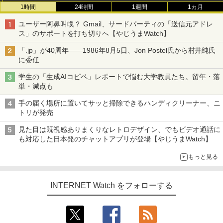
1時間
24時間
1週間
1カ月
ユーザー阿鼻叫喚？ Gmail、サードパーティの「送信元アドレ
ス」のサポートを打ち切りへ【やじうまWatch】
「.jp」が40周年――1986年8月5日、Jon Postel氏から村井純氏
に委任
学生の「生成AIコピペ」レポートで悩む大学教員たち。留年・落
単・減点も
手の届く場所に置いてサッと掃除できるハンディクリーナー、ニ
トリが発売
見た目は既視感ありまくりなレトロデザイン、でもビデオ通話に
も対応した日本発のチャットアプリが登場【やじうまWatch】
もっと見る
INTERNET Watch をフォローする