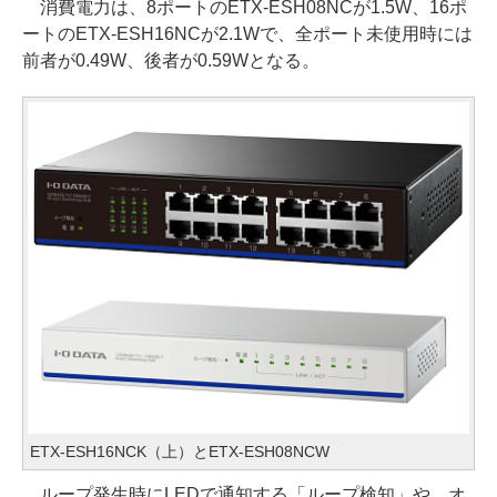
消費電力は、8ポートのETX-ESH08NCが1.5W、16ポ
ートのETX-ESH16NCが2.1Wで、全ポート未使用時には
前者が0.49W、後者が0.59Wとなる。
ETX-ESH16NCK（上）とETX-ESH08NCW
ループ発生時にLEDで通知する「ループ検知」や、オ