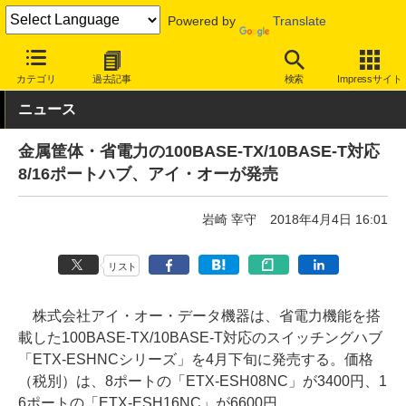
Powered by
Translate
INTERNET Watch
ハードウェア
LAN機器
スイッチ
カテゴリ
過去記事
検索
Impressサイト
ニュース
金属筐体・省電力の100BASE-TX/10BASE-T対応
8/16ポートハブ、アイ・オーが発売
岩崎 宰守
2018年4月4日 16:01
リスト
株式会社アイ・オー・データ機器は、省電力機能を搭
載した100BASE-TX/10BASE-T対応のスイッチングハブ
「ETX-ESHNCシリーズ」を4月下旬に発売する。価格
（税別）は、8ポートの「ETX-ESH08NC」が3400円、1
6ポートの「ETX-ESH16NC」が6600円。