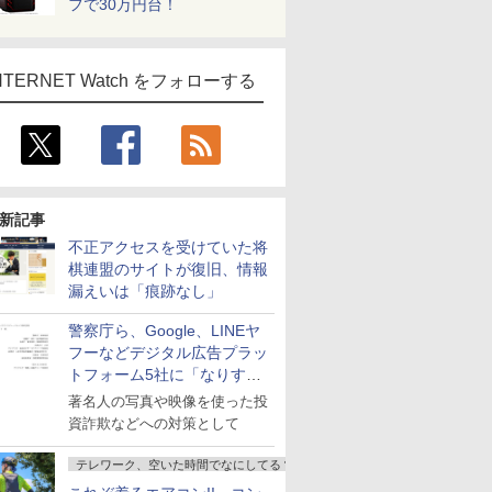
フで30万円台！
NTERNET Watch をフォローする
新記事
不正アクセスを受けていた将
棋連盟のサイトが復旧、情報
漏えいは「痕跡なし」
警察庁ら、Google、LINEヤ
フーなどデジタル広告プラッ
トフォーム5社に「なりすま
し詐欺広告」対策強化を要請
著名人の写真や映像を使った投
資詐欺などへの対策として
テレワーク、空いた時間でなにしてる？