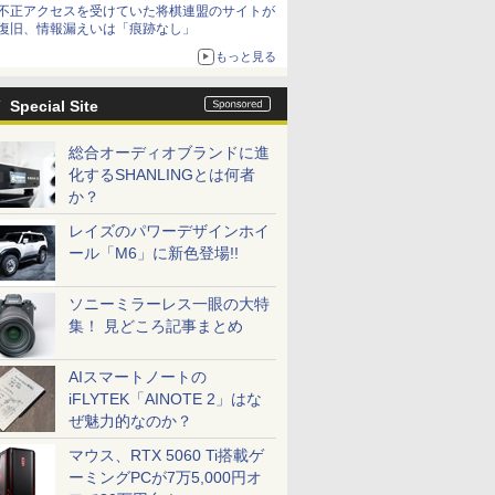
不正アクセスを受けていた将棋連盟のサイトが
復旧、情報漏えいは「痕跡なし」
もっと見る
Special Site
総合オーディオブランドに進
化するSHANLINGとは何者
か？
レイズのパワーデザインホイ
ール「M6」に新色登場!!
ソニーミラーレス一眼の大特
集！ 見どころ記事まとめ
AIスマートノートの
iFLYTEK「AINOTE 2」はな
ぜ魅力的なのか？
マウス、RTX 5060 Ti搭載ゲ
ーミングPCが7万5,000円オ