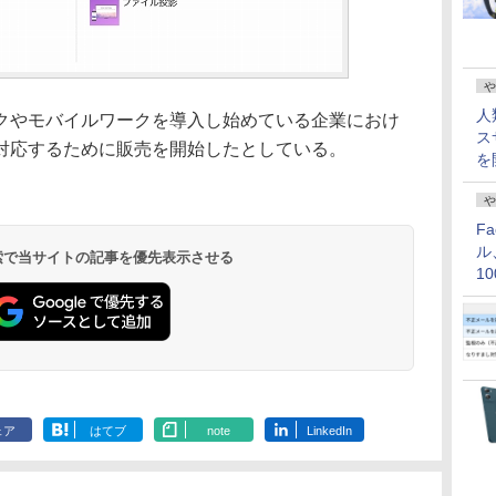
や
人
やモバイルワークを導入し始めている企業におけ
ス
対応するために販売を開始したとしている。
を
や
F
ル
 検索で当サイトの記事を優先表示させる
1
価
ェア
はてブ
note
LinkedIn