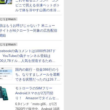
これぞ着るエアコン!! コン
ビニで買える冷凍ペットボト
ルで体を冷やす山善の水冷ベ
ストがロードバイクにちょう
じうまWatch
どいい【ぼっち・ざ・ろー
ど！その14】
類はもうお呼びじゃない？ 米ニュー
サイトがAIクローラー対象の広告配信
開始
じうまWatch
acebookの偽コメントは1000件287ド
、YouTubeの偽チャンネル登録は
000人78ドル…人気を捏造するための
格リストが公開中
国内の銀行・信金386行のう
ち、なりすましメールを遮断
できる状態だったのは26.7％
にとどまる～GMOブランド
モトローラのSIMフリー
セキュリティ調査
Androidスマホが2万円切
り！ Amazonでタイムセー
ル
6.9インチ「moto g06」が1万
7820円で販売中。Android 16搭