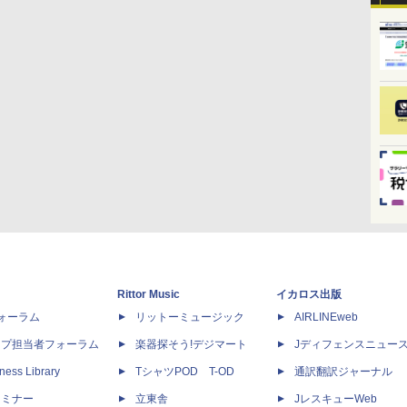
Rittor Music
イカロス出版
dフォーラム
リットーミュージック
AIRLINEweb
ップ担当者フォーラム
楽器探そう!デジマート
Jディフェンスニュー
ness Library
TシャツPOD T-OD
通訳翻訳ジャーナル
セミナー
立東舎
JレスキューWeb