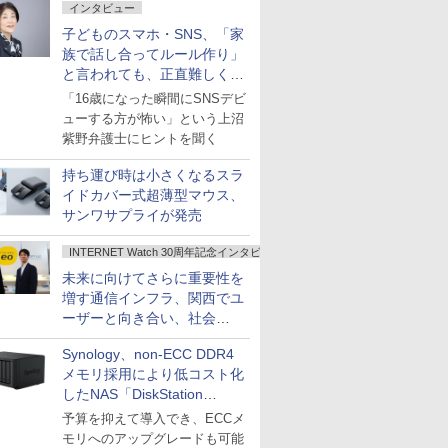
インタビュー
子どものスマホ・SNS、「家
族で話し合ってルール作り」
と言われても、正直難しくな
いですか？
「16歳になった瞬間にSNSデビ
ューする方が怖い」という上沼
紫野弁護士にヒントを聞く
持ち運び時は小さくなるスラ
イドカバー式超薄型マウス、
サンワサプライが発売
INTERNET Watch 30周年記念インタビュー
未来に向けてさらに重要性を
増す通信インフラ、関西でユ
ーザーと向き合い、社会
の“あたらしい”を起動し続け
Synology、non-ECC DDR4
る～オプテージ
メモリ採用により低コスト化
したNAS「DiskStation
neo+」シリーズ
予算を抑えて導入でき、ECCメ
モリへのアップグレードも可能