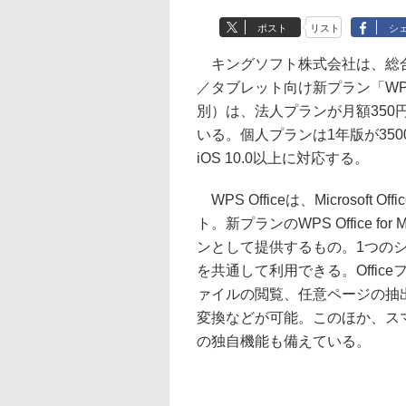
ポスト
リスト
シ
キングソフト株式会社は、総合オ
／タブレット向け新プラン「WPS O
別）は、法人プランが月額350円
いる。個人プランは1年版が3500
iOS 10.0以上に対応する。
WPS Officeは、Microsoft 
ト。新プランのWPS Office fo
ンとして提供するもの。1つのシリ
を共通して利用できる。Offic
ァイルの閲覧、任意ページの抽出
変換などが可能。このほか、ス
の独自機能も備えている。