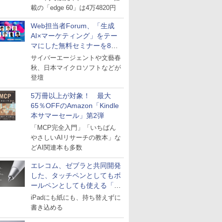
載の「edge 60」は4万4820円
Web担当者Forum、「生成
AI×マーケティング」をテー
マにした無料セミナーを8月
27日にオンライン開催
サイバーエージェントや文藝春
秋、日本マイクロソフトなどが
登壇
5万冊以上が対象！ 最大
65％OFFのAmazon「Kindle
本サマーセール」第2弾
「MCP完全入門」「いちばん
やさしいAIリサーチの教本」な
どAI関連本も多数
エレコム、ゼブラと共同開発
した、タッチペンとしてもボ
ールペンとしても使える「ス
タイラスツーウェイ」発売
iPadにも紙にも、持ち替えずに
書き込める