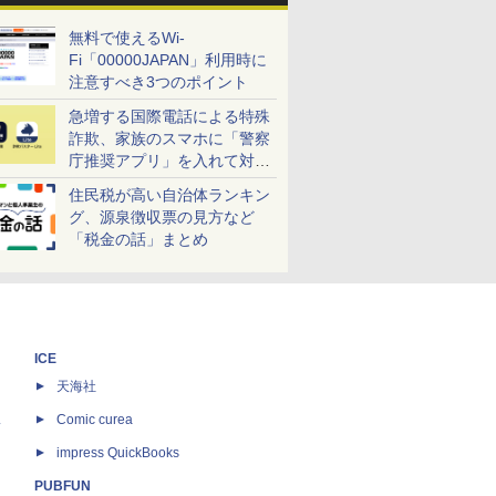
無料で使えるWi-
Fi「00000JAPAN」利用時に
注意すべき3つのポイント
急増する国際電話による特殊
詐欺、家族のスマホに「警察
庁推奨アプリ」を入れて対策
しよう！
住民税が高い自治体ランキン
グ、源泉徴収票の見方など
「税金の話」まとめ
ICE
天海社
ス
Comic curea
impress QuickBooks
PUBFUN