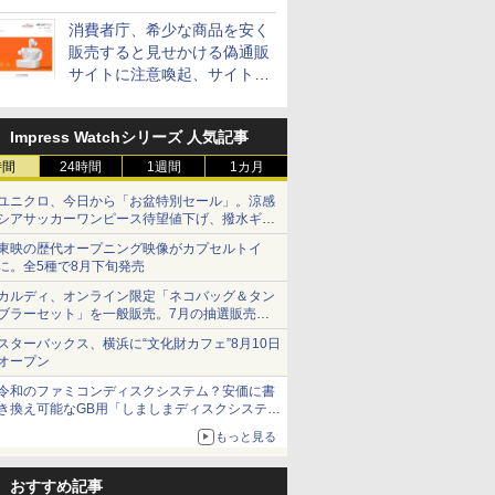
消費者庁、希少な商品を安く
販売すると見せかける偽通販
サイトに注意喚起、サイト名
とドメイン名を公表
Impress Watchシリーズ 人気記事
時間
24時間
1週間
1カ月
ユニクロ、今日から「お盆特別セール」。涼感
シアサッカーワンピース待望値下げ、撥水ギア
ショーツは1990円に
東映の歴代オープニング映像がカプセルトイ
に。全5種で8月下旬発売
カルディ、オンライン限定「ネコバッグ＆タン
ブラーセット」を一般販売。7月の抽選販売の
当選無効分
スターバックス、横浜に“文化財カフェ”8月10日
オープン
令和のファミコンディスクシステム？安価に書
き換え可能なGB用「しましまディスクシステ
ム」
もっと見る
おすすめ記事