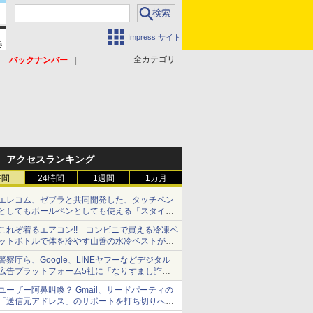
Impress サイト
全カテゴリ
バックナンバー
アクセスランキング
時間
24時間
1週間
1カ月
エレコム、ゼブラと共同開発した、タッチペン
としてもボールペンとしても使える「スタイラ
スツーウェイ」発売 iPadにも紙にも、持ち替
これぞ着るエアコン!! コンビニで買える冷凍ペ
えずに書き込める
ットボトルで体を冷やす山善の水冷ベストがロ
ードバイクにちょうどいい【ぼっち・ざ・ろー
警察庁ら、Google、LINEヤフーなどデジタル
ど！その14】【空いた時間でなにしてる？】
広告プラットフォーム5社に「なりすまし詐欺
広告」対策強化を要請 著名人の写真や映像を
ユーザー阿鼻叫喚？ Gmail、サードパーティの
使った投資詐欺などへの対策として
「送信元アドレス」のサポートを打ち切りへ
【やじうまWatch】