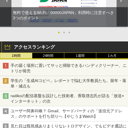
無料で使えるWi-Fi「00000JAPAN」利用時に注意すべき
3つのポイント
●
●
●
アクセスランキング
1時間
24時間
1週間
1カ月
手の届く場所に置いてサッと掃除できるハンディクリーナー、ニ
トリが発売
学生の「生成AIコピペ」レポートで悩む大学教員たち。留年・落
単・減点も
radikoの配信基盤を設計した技術者、香取啓志氏が語る「放送×
インターネット」の次
ユーザー阿鼻叫喚？ Gmail、サードパーティの「送信元アドレ
ス」のサポートを打ち切りへ【やじうまWatch】
見た目は既視感ありまくりなレトロデザイン、でもビデオ通話に