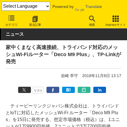
Powered by
Translate
INTERNET Watch
ハードウェア
LAN機器
無線LAN
カテゴリ
過去記事
検索
Impressサイト
ニュース
家中くまなく高速接続、トライバンド対応のメッ
シュWi-Fiルーター「Deco M9 Plus」、TP-Linkが
発売
岩崎 宰守
2018年11月8日 13:17
リスト
ティーピーリンクジャパン株式会社は、トライバンド
とIoTに対応したメッシュWi-Fi ルーター「Deco M9 Plu
s」を15日に発売する。想定市場価格（税込）は、1ユニ
ットが1万9900円前後、2ユニットで3万7700円前後。