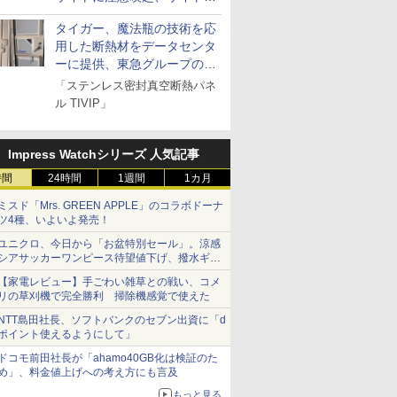
とドメイン名を公表
タイガー、魔法瓶の技術を応
用した断熱材をデータセンタ
ーに提供、東急グループの実
証実験で
「ステンレス密封真空断熱パネ
ル TIVIP」
Impress Watchシリーズ 人気記事
時間
24時間
1週間
1カ月
ミスド「Mrs. GREEN APPLE」のコラボドーナ
ツ4種、いよいよ発売！
ユニクロ、今日から「お盆特別セール」。涼感
シアサッカーワンピース待望値下げ、撥水ギア
ショーツは1990円に
【家電レビュー】手ごわい雑草との戦い、コメ
リの草刈機で完全勝利 掃除機感覚で使えた
NTT島田社長、ソフトバンクのセブン出資に「d
ポイント使えるようにして」
ドコモ前田社長が「ahamo40GB化は検証のた
め」、料金値上げへの考え方にも言及
もっと見る