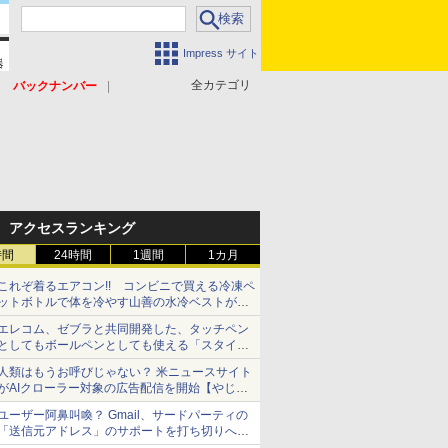
Impress サイト
全カテゴリ
バックナンバー
アクセスランキング
時間
24時間
1週間
1カ月
これぞ着るエアコン!! コンビニで買える冷凍ペ
ットボトルで体を冷やす山善の水冷ベストがロ
ードバイクにちょうどいい【ぼっち・ざ・ろー
エレコム、ゼブラと共同開発した、タッチペン
ど！その14】【空いた時間でなにしてる？】
としてもボールペンとしても使える「スタイラ
スツーウェイ」発売 iPadにも紙にも、持ち替
人類はもうお呼びじゃない？ 米ニュースサイト
えずに書き込める
がAIクローラー対象の広告配信を開始【やじう
まWatch】
ユーザー阿鼻叫喚？ Gmail、サードパーティの
「送信元アドレス」のサポートを打ち切りへ
【やじうまWatch】