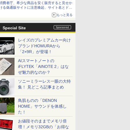
消費者庁、希少な商品を安く販売すると見せか
ける偽通販サイトに注意喚起、サイト名とドメ
イン名を公表
もっと見る
Special Site
レイズのプレミアムカー向け
ブランドHOMURAから
「2×9R」が登場！
AIスマートノートの
iFLYTEK「AINOTE 2」はな
ぜ魅力的なのか？
ソニーミラーレス一眼の大特
集！ 見どころ記事まとめ
鳥肌ものの「DENON
HOME」サウンドを体感し
た！
お値段そのままでメモリ倍
増！メモリ32GBの「お得な