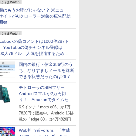
じうまWatch
どいい【ぼっち・ざ・ろー
ど！その14】
類はもうお呼びじゃない？ 米ニュー
サイトがAIクローラー対象の広告配信
開始
じうまWatch
acebookの偽コメントは1000件287ド
、YouTubeの偽チャンネル登録は
000人78ドル…人気を捏造するための
格リストが公開中
国内の銀行・信金386行のう
ち、なりすましメールを遮断
できる状態だったのは26.7％
にとどまる～GMOブランド
モトローラのSIMフリー
セキュリティ調査
Androidスマホが2万円切
り！ Amazonでタイムセー
ル
6.9インチ「moto g06」が1万
7820円で販売中。Android 16搭
載の「edge 60」は4万4820円
Web担当者Forum、「生成