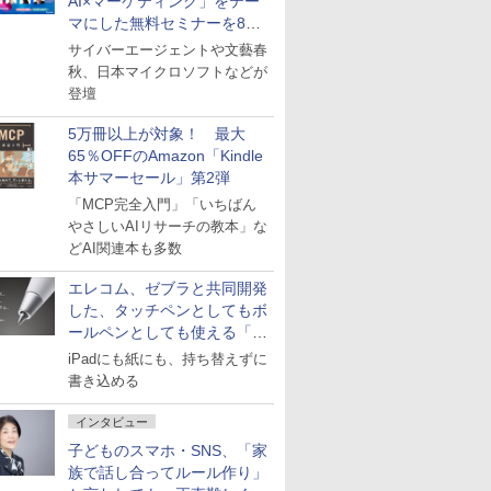
AI×マーケティング」をテー
マにした無料セミナーを8月
27日にオンライン開催
サイバーエージェントや文藝春
秋、日本マイクロソフトなどが
登壇
5万冊以上が対象！ 最大
65％OFFのAmazon「Kindle
本サマーセール」第2弾
「MCP完全入門」「いちばん
やさしいAIリサーチの教本」な
どAI関連本も多数
エレコム、ゼブラと共同開発
した、タッチペンとしてもボ
ールペンとしても使える「ス
タイラスツーウェイ」発売
iPadにも紙にも、持ち替えずに
書き込める
インタビュー
子どものスマホ・SNS、「家
族で話し合ってルール作り」