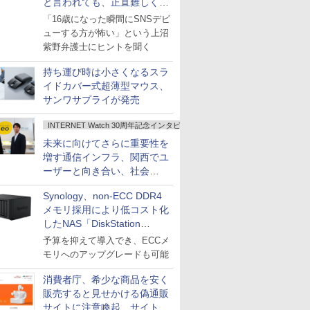
と言われても、正直難しくな
いですか？
「16歳になった瞬間にSNSデビ
ューする方が怖い」という上沼
紫野弁護士にヒントを聞く
持ち運び時は小さくなるスラ
イドカバー式超薄型マウス、
サンワサプライが発売
INTERNET Watch 30周年記念インタビュー
未来に向けてさらに重要性を
増す通信インフラ、関西でユ
ーザーと向き合い、社会
の“あたらしい”を起動し続け
Synology、non-ECC DDR4
る～オプテージ
メモリ採用により低コスト化
したNAS「DiskStation
neo+」シリーズ
予算を抑えて導入でき、ECCメ
モリへのアップグレードも可能
消費者庁、希少な商品を安く
販売すると見せかける偽通販
サイトに注意喚起、サイト名