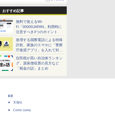
おすすめ記事
無料で使えるWi-
Fi「00000JAPAN」利用時に
注意すべき3つのポイント
急増する国際電話による特殊
詐欺、家族のスマホに「警察
庁推奨アプリ」を入れて対策
しよう！
住民税が高い自治体ランキン
グ、源泉徴収票の見方など
「税金の話」まとめ
ICE
天海社
ス
Comic curea