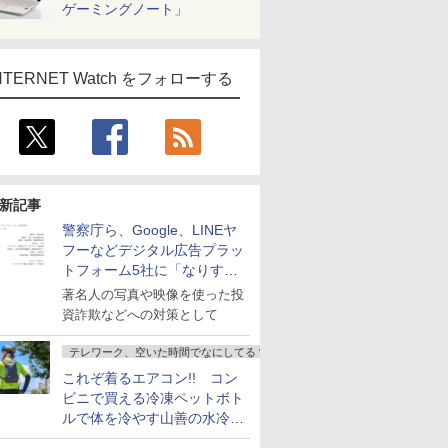
ゲーミングノート」
NTERNET Watch をフォローする
新記事
警察庁ら、Google、LINEヤ
フーなどデジタル広告プラッ
トフォーム5社に「なりすま
し詐欺広告」対策強化を要請
著名人の写真や映像を使った投
資詐欺などへの対策として
テレワーク、空いた時間でなにしてる？
これぞ着るエアコン!! コン
ビニで買える冷凍ペットボト
ルで体を冷やす山善の水冷ベ
ストがロードバイクにちょう