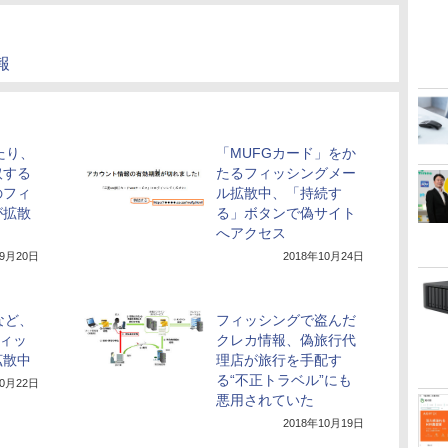
報
たり、
「MUFGカード」をか
取する
たるフィッシングメー
のフィ
ル拡散中、「持続す
が拡散
る」ボタンで偽サイト
へアクセス
年9月20日
2018年10月24日
など、
フィッシングで盗んだ
フィッ
クレカ情報、偽旅行代
拡散中
理店が旅行を手配す
る“不正トラベル”にも
10月22日
悪用されていた
2018年10月19日