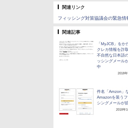
関連リンク
フィッシング対策協議会の緊急情
関連記事
「MyJCB」をか
クレカ情報を詐
不自然な日本語
ッシングメール
中
2018
件名「Amzon」
Amazonを装う
シングメールが
2018年