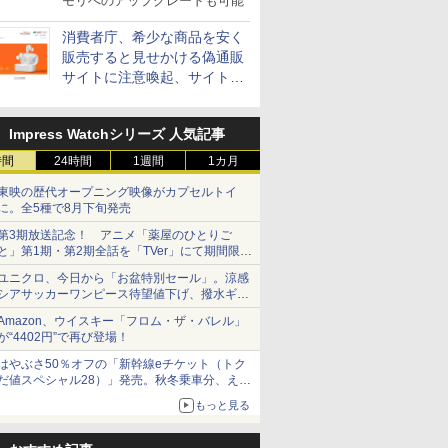
モリへのアップグレードも可能
消費者庁、希少な商品を安く
販売すると見せかける偽通販
サイトに注意喚起、サイト名
とドメイン名を公表
Impress Watchシリーズ 人気記事
時間
24時間
1週間
1カ月
東映の歴代オープニング映像がカプセルトイ
に。全5種で8月下旬発売
第3期放送記念！ アニメ「薬屋のひとりご
と」第1期・第2期全話を「TVer」にて期間限定
で順次無料配信開始
ユニクロ、今日から「お盆特別セール」。涼感
シアサッカーワンピース待望値下げ、撥水ギア
ショーツは1990円に
Amazon、ウイスキー「フロム・ザ・バレル」
が“4402円”で再び登場！
はやぶさ50％オフの「新幹線eチケット（トク
だ値スペシャル28）」発売。秋冬乗車分、えき
ねっと限定
もっと見る