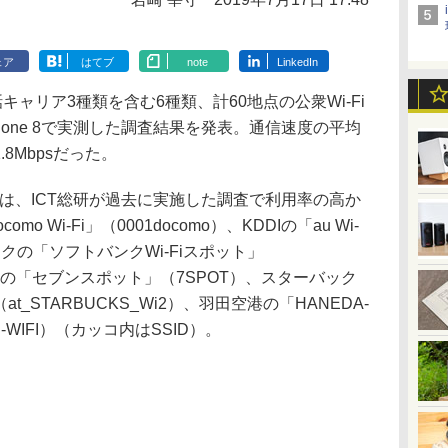
ェア
はてブ
note
LinkedIn
ャリア3種類を含む6種類、計60地点の公衆Wi-Fi
hone 8で実測した調査結果を発表。通信速度の平均
.8Mbpsだった。
スは、ICT総研が過去に実施した調査で利用率の高か
o Wi-Fi」（0001docomo）、KDDIの「au Wi-
バンクの「ソフトバンクWi-Fiスポット」
＆アイの「セブンスポット」（7SPOT）、スターバック
（at_STARBUCKS_Wi2）、羽田空港の「HANEDA-
EE-WIFI）（カッコ内はSSID）。