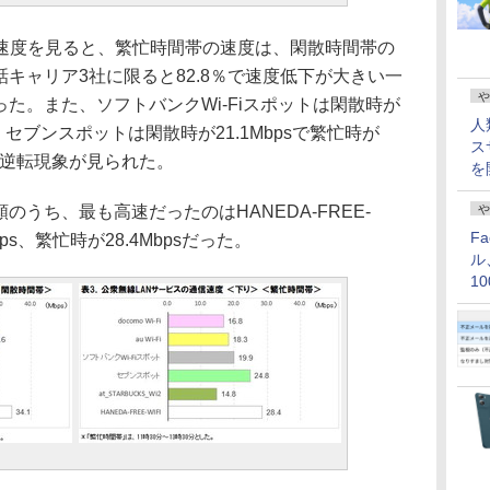
度を見ると、繁忙時間帯の速度は、閑散時間帯の
話キャリア3社に限ると82.8％で速度低下が大きい一
や
った。また、ソフトバンクWi-Fiスポットは閑散時が
人
bps、セブンスポットは閑散時が21.1Mbpsで繁忙時が
ス
いて逆転現象が見られた。
を
のうち、最も高速だったのはHANEDA-FREE-
や
F
ps、繁忙時が28.4Mbpsだった。
ル
1
価