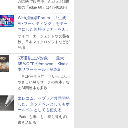
7820円で販売中。Android 16搭
載の「edge 60」は4万4820円
Web担当者Forum、「生成
AI×マーケティング」をテー
マにした無料セミナーを8月
27日にオンライン開催
サイバーエージェントや文藝春
秋、日本マイクロソフトなどが
登壇
5万冊以上が対象！ 最大
65％OFFのAmazon「Kindle
本サマーセール」第2弾
「MCP完全入門」「いちばん
やさしいAIリサーチの教本」な
どAI関連本も多数
エレコム、ゼブラと共同開発
した、タッチペンとしてもボ
ールペンとしても使える「ス
タイラスツーウェイ」発売
iPadにも紙にも、持ち替えずに
書き込める