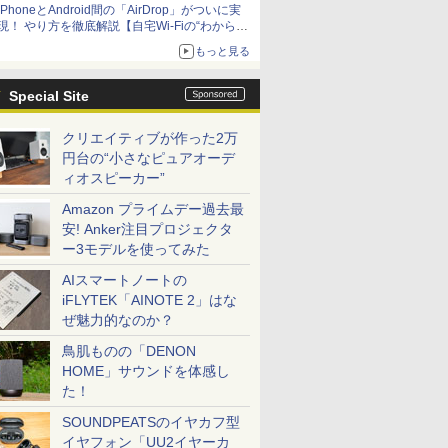
iPhoneとAndroid間の「AirDrop」がついに実
アップグレードも可能
現！ やり方を徹底解説【自宅Wi-Fiの“わからな
い”をスッキリ！】
もっと見る
Special Site
クリエイティブが作った2万
円台の“小さなピュアオーデ
ィオスピーカー”
Amazon プライムデー過去最
安! Anker注目プロジェクタ
ー3モデルを使ってみた
AIスマートノートの
iFLYTEK「AINOTE 2」はな
ぜ魅力的なのか？
鳥肌ものの「DENON
HOME」サウンドを体感し
た！
SOUNDPEATSのイヤカフ型
イヤフォン「UU2イヤーカ