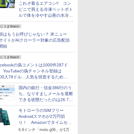
これぞ着るエアコン!! コン
ビニで買える冷凍ペットボト
ルで体を冷やす山善の水冷ベ
ストがロードバイクにちょう
じうまWatch
どいい【ぼっち・ざ・ろー
ど！その14】
類はもうお呼びじゃない？ 米ニュー
サイトがAIクローラー対象の広告配信
開始
じうまWatch
acebookの偽コメントは1000件287ド
、YouTubeの偽チャンネル登録は
000人78ドル…人気を捏造するための
格リストが公開中
国内の銀行・信金386行のう
ち、なりすましメールを遮断
できる状態だったのは26.7％
にとどまる～GMOブランド
モトローラのSIMフリー
セキュリティ調査
Androidスマホが2万円切
り！ Amazonでタイムセー
ル
6.9インチ「moto g06」が1万