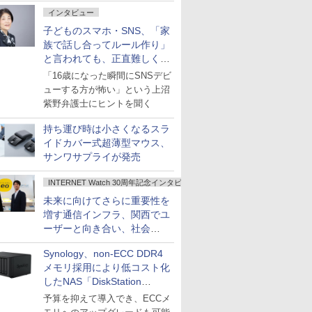
インタビュー
子どものスマホ・SNS、「家
族で話し合ってルール作り」
と言われても、正直難しくな
いですか？
「16歳になった瞬間にSNSデビ
ューする方が怖い」という上沼
紫野弁護士にヒントを聞く
持ち運び時は小さくなるスラ
イドカバー式超薄型マウス、
サンワサプライが発売
INTERNET Watch 30周年記念インタビュー
未来に向けてさらに重要性を
増す通信インフラ、関西でユ
ーザーと向き合い、社会
の“あたらしい”を起動し続け
Synology、non-ECC DDR4
る～オプテージ
メモリ採用により低コスト化
したNAS「DiskStation
neo+」シリーズ
予算を抑えて導入でき、ECCメ