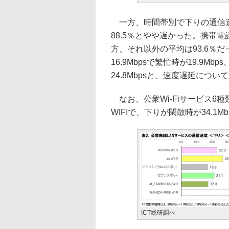
一方、時間帯別で下りの通信速
88.5％とやや遅かった。携帯電
方、それ以外の平均は93.6％だ
16.9Mbpsで繁忙時が19.9M
24.8Mbpsと、速度遅延につ
なお、公衆Wi-Fiサービス6種類
WIFIで、下りが閑散時が34.1Mb
ICT総研調べ