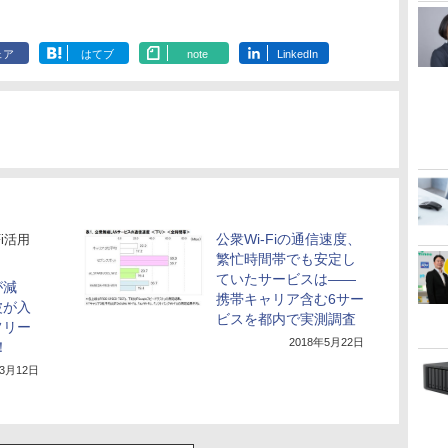
ェア
はてブ
note
LinkedIn
公衆Wi-Fiの通信速度、
Fi活用
繁忙時間帯でも安定し
ていたサービスは――
が減
携帯キャリア含む6サー
波が入
ビスを都内で実測調査
フリー
2018年5月22日
！
年3月12日