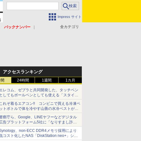
Impress サイト
全カテゴリ
バックナンバー
アクセスランキング
時間
24時間
1週間
1カ月
エレコム、ゼブラと共同開発した、タッチペン
としてもボールペンとしても使える「スタイラ
スツーウェイ」発売 iPadにも紙にも、持ち替
これぞ着るエアコン!! コンビニで買える冷凍ペ
えずに書き込める
ットボトルで体を冷やす山善の水冷ベストがロ
ードバイクにちょうどいい【ぼっち・ざ・ろー
警察庁ら、Google、LINEヤフーなどデジタル
ど！その14】【空いた時間でなにしてる？】
広告プラットフォーム5社に「なりすまし詐欺
広告」対策強化を要請 著名人の写真や映像を
Synology、non-ECC DDR4メモリ採用により
使った投資詐欺などへの対策として
低コスト化したNAS「DiskStation neo+」シリ
ーズ 予算を抑えて導入でき、ECCメモリへの