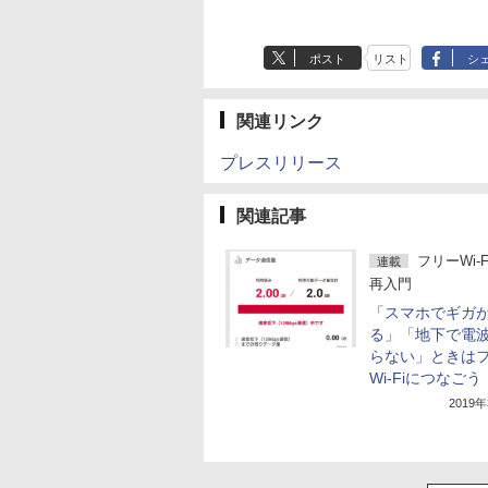
ポスト
リスト
シ
関連リンク
プレスリリース
関連記事
フリーWi-
連載
再入門
「スマホでギガ
る」「地下で電
らない」ときは
Wi-Fiにつなごう
2019