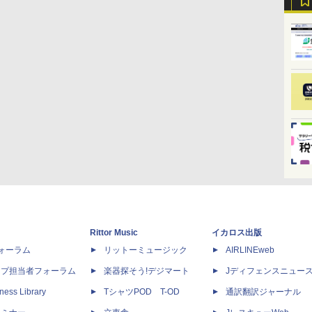
Rittor Music
イカロス出版
dフォーラム
リットーミュージック
AIRLINEweb
ップ担当者フォーラム
楽器探そう!デジマート
Jディフェンスニュー
ness Library
TシャツPOD T-OD
通訳翻訳ジャーナル