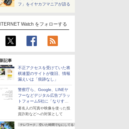
フ」をイヤカフマニアが語る
NTERNET Watch をフォローする
新記事
不正アクセスを受けていた将
棋連盟のサイトが復旧、情報
漏えいは「痕跡なし」
警察庁ら、Google、LINEヤ
フーなどデジタル広告プラッ
トフォーム5社に「なりすま
し詐欺広告」対策強化を要請
著名人の写真や映像を使った投
資詐欺などへの対策として
テレワーク、空いた時間でなにしてる？