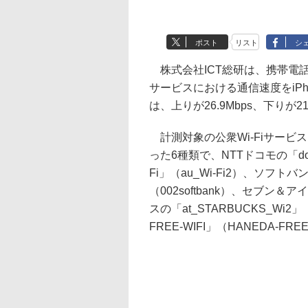
ポスト
リスト
シ
株式会社ICT総研は、携帯電話キ
サービスにおける通信速度をiP
は、上りが26.9Mbps、下りが21
計測対象の公衆Wi-Fiサービ
った6種類で、NTTドコモの「docom
Fi」（au_Wi-Fi2）、ソフト
（002softbank）、セブン
スの「at_STARBUCKS_Wi2」
FREE-WIFI」（HANEDA-FR