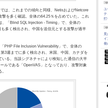
や
ユ
スでは、これまでの傾向と同様、NetisおよびNetcore
テ
撃を多く確認。全体の64.25％を占めていた。これ
打
nd SQL Injection - Timing」で、全体の
や
日に最も多く検出され、中国を送信元とする攻撃が過半
見
イ
発
le Inclusion Vulnerability」で、全体の
週から第3週までに多く検出され、米国、中国、カナダを
ている。当該シグネチャにより検知した通信の大半
性診断ツールである「OpenVAS」となっており、攻撃対象
る。