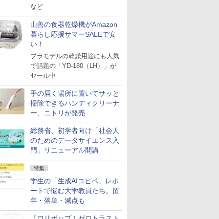
など
山善の食器乾燥機がAmazon
暮らし応援サマーSALEで安
い！
プラモデルの乾燥用途にも人気
で話題の「YD-180（LH）」が
セール中
手の届く場所に置いてサッと
掃除できるハンディクリーナ
ー、ニトリが発売
総務省、初学者向け「社会人
のためのデータサイエンス入
門」リニューアル開講
特集
学生の「生成AIコピペ」レポ
ートで悩む大学教員たち。留
年・落単・減点も
「ロリポップ！ゼロトラスト