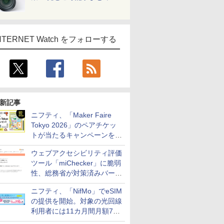
NTERNET Watch をフォローする
新記事
ニフティ、「Maker Faire
Tokyo 2026」のペアチケッ
トが当たるキャンペーンをX
で実施。8月16日まで
ウェブアクセシビリティ評価
ツール「miChecker」に脆弱
性、総務省が対策済みバージ
ョンへの更新を呼び掛け
ニフティ、「NifMo」でeSIM
の提供を開始。対象の光回線
利用者には11カ月間月額770
円割引のキャンペーン