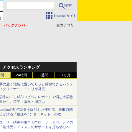
Impress サイト
全カテゴリ
バックナンバー
アクセスランキング
時間
24時間
1週間
1カ月
手の届く場所に置いてサッと掃除できるハンデ
ィクリーナー、ニトリが発売
学生の「生成AIコピペ」レポートで悩む大学教
員たち。留年・落単・減点も
radikoの配信基盤を設計した技術者、香取啓志
氏が語る「放送×インターネット」の次
ユーザー阿鼻叫喚？ Gmail、サードパーティの
「送信元アドレス」のサポートを打ち切りへ
【やじうまWatch】