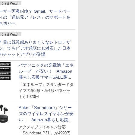
じうまWatch
ーザー阿鼻叫喚？ Gmail、サードパー
ィの「送信元アドレス」のサポートを
ち切りへ
じうまWatch
た目は既視感ありまくりなレトロデザ
ン、でもビデオ通話にも対応した日本
のチャットアプリが登場
パナソニックの充電池「エネ
ループ」が安い！ Amazon
暮らし応援サマーSALE最終
日
「エネループ」スタンダードタ
イプの単3形・単4形×4本セッ
トが1920円
Anker「Soundcore」シリー
ズのワイヤレスイヤホンが安
い！ Amazon暮らし応援サ
マーSALE
アクティブノイキャン対応
「Soundcore P31i」が4990円