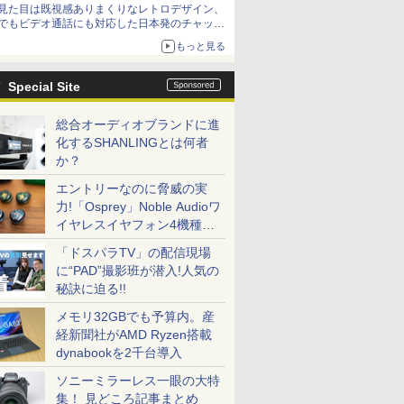
見た目は既視感ありまくりなレトロデザイン、
でもビデオ通話にも対応した日本発のチャット
アプリが登場【やじうまWatch】
もっと見る
Special Site
総合オーディオブランドに進
化するSHANLINGとは何者
か？
エントリーなのに脅威の実
力!「Osprey」Noble Audioワ
イヤレスイヤフォン4機種を
一気に聴く
「ドスパラTV」の配信現場
に“PAD”撮影班が潜入!人気の
秘訣に迫る!!
メモリ32GBでも予算内。産
経新聞社がAMD Ryzen搭載
dynabookを2千台導入
ソニーミラーレス一眼の大特
集！ 見どころ記事まとめ