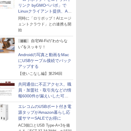
リンク byGMOペパボ」で
Linuxクライアント提供、AI
エージェントの接続が容易に
同時に「ロリポップ！AIエージ
ェントクラウド」との連携も開
始
自宅Wi-Fiの“わからな
連載
い”をスッキリ！
Androidの写真と動画をMac
にUSBケーブル接続でバック
アップする
【使いこなし編】第294回
共同通信に不正アクセス。職
員・加盟社・取引先などの情
報6000件が漏えいした可能
性
エレコムのUSBポート付き電
源タップがAmazon暮らし応
援サマーSALEでお得に
AC3個口とUSB Type-A×3を備