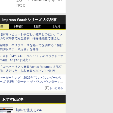
える「ECT-37-3A3WH」が1591
円など
Impress Watchシリーズ 人気記事
時間
24時間
1週間
1カ月
【家電レビュー】手ごわい雑草との戦い、コメ
リの草刈機で完全勝利 掃除機感覚で使えた
吉野家、牛リブロースを熱々で提供する「極旨
牛鉄板ステーキ定食」を発売
ミスド「Mrs. GREEN APPLE」のコラボドーナ
ツ4種、いよいよ発売！
「スーパーリアル麻雀 Venus Returns」8月27
日に発売決定。脱衣麻雀が3D×VRで復活
発売から2週間は20%オフになるセールが実施
バーガーキング、2026年“ワンパウンダーシリ
ーズ”第3弾「ダーティ ザ・ワンパウンダー」を
8月7日発売
もっと見る
「特製ガーリックマヨソース」を使用した超大
型チーズバーガー
おすすめ記事
無料で使えるWi-