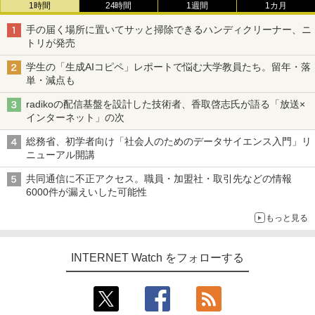
1時間
24時間
1週間
1カ月
手の届く場所に置いてサッと掃除できるハンディクリーナー、ニ
トリが発売
学生の「生成AIコピペ」レポートで悩む大学教員たち。留年・落
単・減点も
radikoの配信基盤を設計した技術者、香取啓志氏が語る「放送×
インターネット」の次
総務省、初学者向け「社会人のためのデータサイエンス入門」リ
ニューアル開講
共同通信に不正アクセス。職員・加盟社・取引先などの情報
6000件が漏えいした可能性
もっと見る
INTERNET Watch をフォローする