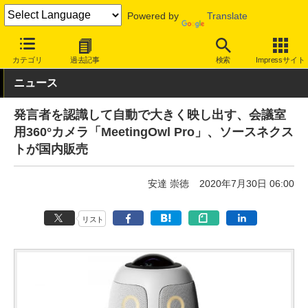
Powered by
Translate
INTERNET Watch
ハードウェア
周辺機器
カテゴリ
過去記事
検索
Impressサイト
ニュース
発言者を認識して自動で大きく映し出す、会議室
用360°カメラ「MeetingOwl Pro」、ソースネクス
トが国内販売
安達 崇徳
2020年7月30日 06:00
リスト