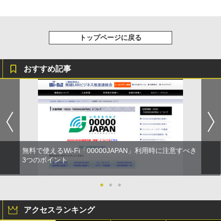
トップページに戻る
おすすめ記事
無料で使えるWi-Fi「00000JAPAN」利用時に注意すべき
3つのポイント
●
●
●
アクセスランキング