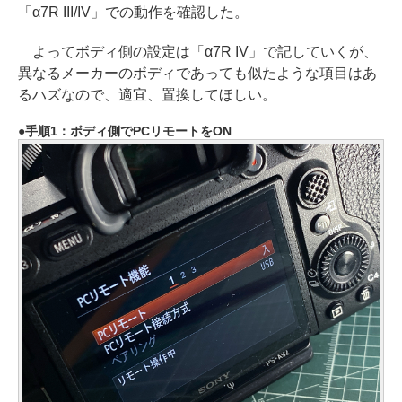
「α7R III/IV」での動作を確認した。
よってボディ側の設定は「α7R IV」で記していくが、
異なるメーカーのボディであっても似たような項目はあ
るハズなので、適宜、置換してほしい。
手順1：ボディ側でPCリモートをON