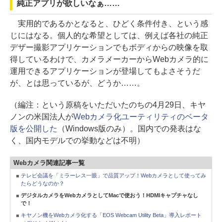
純正アプリが欲しいなぁ……
実用的であるかとなると、ひどく条件付き、という感
じにはなる。個人的な希望としては、例えば各社の純正
デザー撮影アプリケーションでもボディからの映像を取
得しているわけで、カメラメーカーからWebカメラ的に
運用できるアプリケーションが登場してもよさそうだ
が、とは思っているが、どうか……。
（編注：という原稿をいただいたのちの4月29日、キヤ
ノンの米国法人が
Webカメラ化ユーティリティのベータ
版を公開した
（Windows版のみ）。国内での発表はな
く、国内モデルでの挙動などは不明）
Webカメラ関連記事一覧
テレビ会議を「ミラーレス一眼」で品質アップ！Webカメラとして使ってみ
たらどうなのか？
デジタルカメラをWebカメラとしてMacで使おう！HDMIキャプチャなし
で！
キヤノン機をWebカメラ化する「EOS Webcam Utility Beta」導入レポート