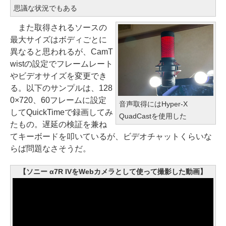
思議な状況でもある
また取得されるソースの
最大サイズはボディごとに
異なると思われるが、CamT
wistの設定でフレームレート
やビデオサイズを変更でき
る。以下のサンプルは、128
0×720、60フレームに設定
音声取得にはHyper-X
してQuickTimeで録画してみ
QuadCastを使用した
たもの。遅延の検証を兼ね
てキーボードを叩いているが、ビデオチャットくらいな
らば問題なさそうだ。
【ソニー α7R IVをWebカメラとして使って撮影した動画】