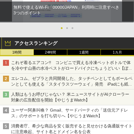
無料で使えるWi-Fi「00000JAPAN」利用時に注意すべき
3つのポイント
●
●
●
アクセスランキング
1時間
24時間
1週間
1カ月
これぞ着るエアコン!! コンビニで買える冷凍ペットボトルで体
を冷やす山善の水冷ベストがロードバイクにちょうどいい【ぼっ
ち・ざ・ろーど！その14】【空いた時間でなにしてる？】
エレコム、ゼブラと共同開発した、タッチペンとしてもボールペ
ンとしても使える「スタイラスツーウェイ」発売 iPadにも紙に
も、持ち替えずに書き込める
人類はもうお呼びじゃない？ 米ニュースサイトがAIクローラー
対象の広告配信を開始【やじうまWatch】
ユーザー阿鼻叫喚？ Gmail、サードパーティの「送信元アドレ
ス」のサポートを打ち切りへ【やじうまWatch】
消費者庁、希少な商品を安く販売すると見せかける偽通販サイト
に注意喚起、サイト名とドメイン名を公表