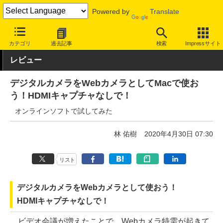
Powered by
Translate
INTERNET Watch
トピック
仕事/働き方
テレワーク
カテゴリ
過去記事
検索
Impressサイト
レビュー
デジタルカメラをWebカメラとしてMacで使お
う！HDMIキャプチャなしで！
オンラインソフトで試してみた
林 佑樹
2020年4月30日 07:30
リスト
デジタルカメラをWebカメラとして使おう！
HDMIキャプチャなしで！
ビデオ会議が増えたことで、Webカメラ特需が起きて