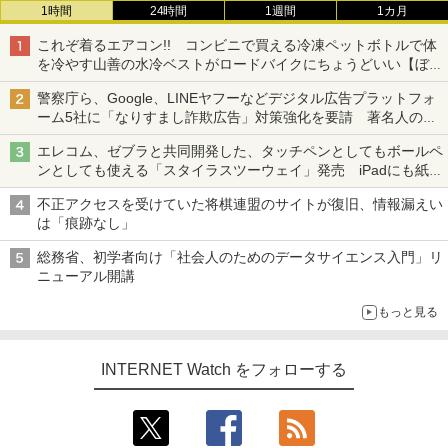
1時間
24時間
1週間
1カ月
これぞ着るエアコン!! コンビニで買える冷凍ペットボトルで体
を冷やす山善の水冷ベストがロードバイクにちょうどいい【ぼっ
ち・ざ・ろーど！その14】【空いた時間でなにしてる？】
警察庁ら、Google、LINEヤフーなどデジタル広告プラットフォ
ーム5社に「なりすまし詐欺広告」対策強化を要請 著名人の写
真や映像を使った投資詐欺などへの対策として
エレコム、ゼブラと共同開発した、タッチペンとしてもボールペ
ンとしても使える「スタイラスツーウェイ」発売 iPadにも紙に
も、持ち替えずに書き込める
不正アクセスを受けていた将棋連盟のサイトが復旧、情報漏えい
は「痕跡なし」
総務省、初学者向け「社会人のためのデータサイエンス入門」リ
ニューアル開講
もっと見る
INTERNET Watch をフォローする