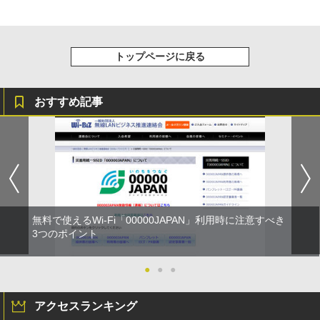
トップページに戻る
おすすめ記事
無料で使えるWi-Fi「00000JAPAN」利用時に注意すべき
3つのポイント
●
●
●
アクセスランキング