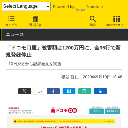
Powered by
Translate
INTERNET Watch
トピック
セキュリティ
インシデント/サイ
カテゴリ
過去記事
検索
Impressサイト
ニュース
「ドコモ口座」被害額は1200万円に、全35行で新
規登録停止
10日夕方から記者会見を実施
磯谷 智仁
2020年9月10日 16:48
リスト