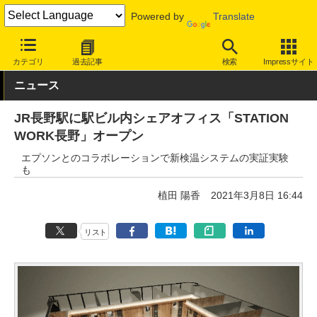
Powered by
Translate
INTERNET Watch
トピック
仕事/働き方
ワークスペース
カテゴリ
過去記事
検索
Impressサイト
ニュース
JR長野駅に駅ビル内シェアオフィス「STATION
WORK長野」オープン
エプソンとのコラボレーションで新検温システムの実証実験
も
植田 陽香
2021年3月8日 16:44
リスト