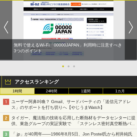
無料で使えるWi-Fi「00000JAPAN」利用時に注意すべき
3つのポイント
●
●
●
アクセスランキング
1時間
24時間
1週間
1カ月
ユーザー阿鼻叫喚？ Gmail、サードパーティの「送信元アドレ
ス」のサポートを打ち切りへ【やじうまWatch】
タイガー、魔法瓶の技術を応用した断熱材をデータセンターに提
供、東急グループの実証実験で 「ステンレス密封真空断熱パネ
ル TIVIP」
「.jp」が40周年――1986年8月5日、Jon Postel氏から村井純氏