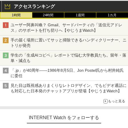
アクセスランキング
1時間
24時間
1週間
1カ月
ユーザー阿鼻叫喚？ Gmail、サードパーティの「送信元アドレ
ス」のサポートを打ち切りへ【やじうまWatch】
手の届く場所に置いてサッと掃除できるハンディクリーナー、ニ
トリが発売
学生の「生成AIコピペ」レポートで悩む大学教員たち。留年・落
単・減点も
「.jp」が40周年――1986年8月5日、Jon Postel氏から村井純氏
に委任
見た目は既視感ありまくりなレトロデザイン、でもビデオ通話に
も対応した日本発のチャットアプリが登場【やじうまWatch】
もっと見る
INTERNET Watch をフォローする