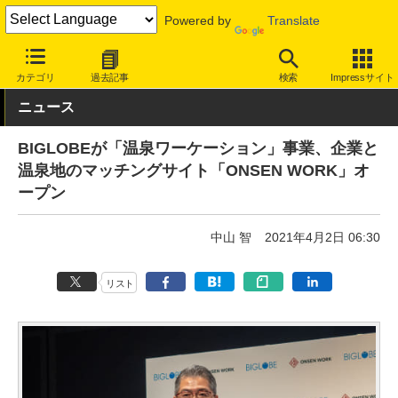
Powered by
Translate
INTERNET Watch
トピック
仕事/働き方
ワーケーション
カテゴリ
過去記事
検索
Impressサイト
ニュース
BIGLOBEが「温泉ワーケーション」事業、企業と
温泉地のマッチングサイト「ONSEN WORK」オ
ープン
中山 智
2021年4月2日 06:30
リスト