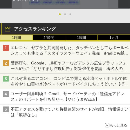
●
●
●
アクセスランキング
1時間
24時間
1週間
1カ月
エレコム、ゼブラと共同開発した、タッチペンとしてもボールペ
ンとしても使える「スタイラスツーウェイ」発売 iPadにも紙に
も、持ち替えずに書き込める
警察庁ら、Google、LINEヤフーなどデジタル広告プラットフォ
ーム5社に「なりすまし詐欺広告」対策強化を要請 著名人の写
真や映像を使った投資詐欺などへの対策として
これぞ着るエアコン!! コンビニで買える冷凍ペットボトルで体
を冷やす山善の水冷ベストがロードバイクにちょうどいい【ぼっ
ち・ざ・ろーど！その14】【空いた時間でなにしてる？】
ユーザー阿鼻叫喚？ Gmail、サードパーティの「送信元アドレ
ス」のサポートを打ち切りへ【やじうまWatch】
不正アクセスを受けていた将棋連盟のサイトが復旧、情報漏えい
は「痕跡なし」
もっと見る