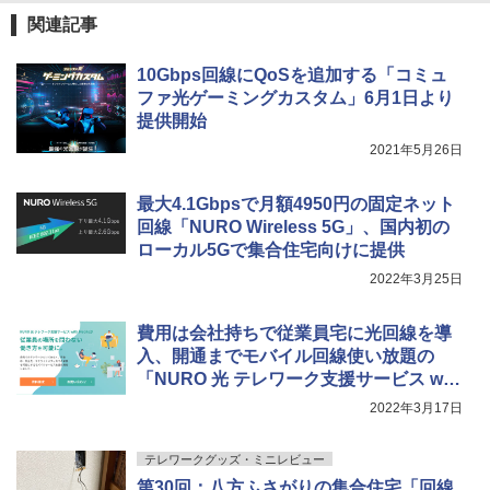
関連記事
10Gbps回線にQoSを追加する「コミュ
ファ光ゲーミングカスタム」6月1日より
提供開始
2021年5月26日
最大4.1Gbpsで月額4950円の固定ネット
回線「NURO Wireless 5G」、国内初の
ローカル5Gで集合住宅向けに提供
2022年3月25日
費用は会社持ちで従業員宅に光回線を導
入、開通までモバイル回線使い放題の
「NURO 光 テレワーク支援サービス wit
h Mobile」提供開始
2022年3月17日
テレワークグッズ・ミニレビュー
第30回：八方ふさがりの集合住宅「回線