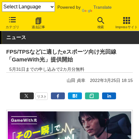
Powered by
Translate
INTERNET Watch
サービス/ソフト
通信
ISP
カテゴリ
過去記事
検索
Impressサイト
ニュース
FPS/TPSなどに適したeスポーツ向け光回線
「GameWith光」提供開始
5月31日までの申し込みで2カ月分無料
山田 貞幸
2022年3月25日 18:15
リスト