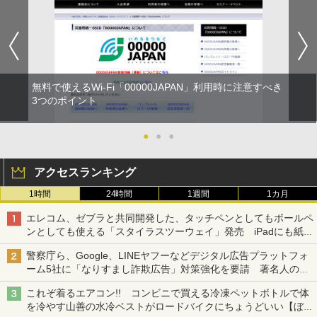
無料で使えるWi-Fi「00000JAPAN」利用時に注意すべき
3つのポイント
●
●
●
アクセスランキング
1時間
24時間
1週間
1カ月
エレコム、ゼブラと共同開発した、タッチペンとしてもボールペ
ンとしても使える「スタイラスツーウェイ」発売 iPadにも紙に
も、持ち替えずに書き込める
警察庁ら、Google、LINEヤフーなどデジタル広告プラットフォ
ーム5社に「なりすまし詐欺広告」対策強化を要請 著名人の写
真や映像を使った投資詐欺などへの対策として
これぞ着るエアコン!! コンビニで買える冷凍ペットボトルで体
を冷やす山善の水冷ベストがロードバイクにちょうどいい【ぼっ