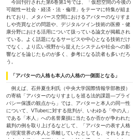
今回刊行された第6巻第1号では、「仮想空間の今後の
可能性ー社会・経済・法・倫理」をテーマに特集が組ま
れており、メタバース空間におけるアバターのなりすま
しや売買などの問題や、デジタルツイン技術の医療・健
康分野における活用について扱っている論文が掲載され
ている。よく話題になるサービスや中心となる技術だけ
でなく、より広い視野から捉えたシステムや社会への影
響などを論じたものが多く、参考になる読者も多いだろ
う。
「アバターの人格も本人の人格の一側面となる」
例えば、石井夏生利氏（中央大学国際情報学部教授）
の寄稿「アバターのなりすましを巡る法的課題―プライ
バシー保護の観点から」では、アバターと本人の同一性
について、VTuberに対する批判が、いわゆる「中の人」
である「本人」への名誉棄損に当たるか否かが争われた
裁判の例を取り上げるなどして、「アバターの表す人格
が現実世界の本人と乖離していたとしても、それもまた