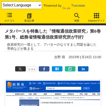
Powered by
Translate
ニュース
カテゴリ
過去記事
検索
Impressサイト
メタバースを特集した「情報通信政策研究」第6巻
第1号、総務省情報通信政策研究所が刊行
政策研究の一環として、アバターのなりすまし問題を論じた
寄稿などが集まる
吉野 萌
2023年1月24日 13:00
リスト