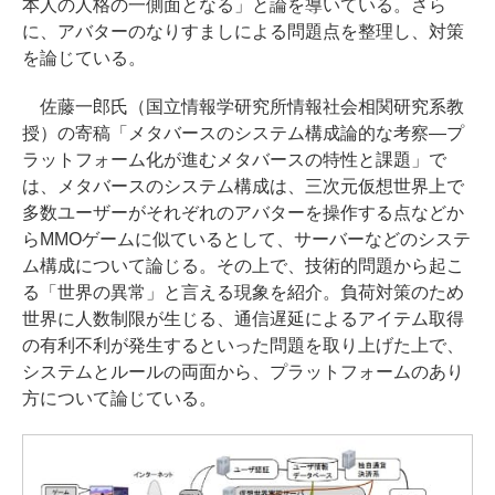
本人の人格の一側面となる」と論を導いている。さら
に、アバターのなりすましによる問題点を整理し、対策
を論じている。
佐藤一郎氏（国立情報学研究所情報社会相関研究系教
授）の寄稿「メタバースのシステム構成論的な考察―プ
ラットフォーム化が進むメタバースの特性と課題」で
は、メタバースのシステム構成は、三次元仮想世界上で
多数ユーザーがそれぞれのアバターを操作する点などか
らMMOゲームに似ているとして、サーバーなどのシステ
ム構成について論じる。その上で、技術的問題から起こ
る「世界の異常」と言える現象を紹介。負荷対策のため
世界に人数制限が生じる、通信遅延によるアイテム取得
の有利不利が発生するといった問題を取り上げた上で、
システムとルールの両面から、プラットフォームのあり
方について論じている。