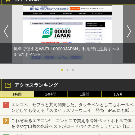
無料で使えるWi-Fi「00000JAPAN」利用時に注意すべき
3つのポイント
●
●
●
アクセスランキング
1時間
24時間
1週間
1カ月
エレコム、ゼブラと共同開発した、タッチペンとしてもボールペ
ンとしても使える「スタイラスツーウェイ」発売 iPadにも紙に
も、持ち替えずに書き込める
これぞ着るエアコン!! コンビニで買える冷凍ペットボトルで体
を冷やす山善の水冷ベストがロードバイクにちょうどいい【ぼっ
ち・ざ・ろーど！その14】【空いた時間でなにしてる？】