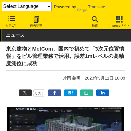
Powered by
Translate
INTERNET Watch
トピック
地図/位置情報
カテゴリ
過去記事
検索
Impressサイト
ニュース
東京建物とMetCom、国内で初めて「3次元位置情
報」をビル管理業務で活用。誤差1mレベルの高精
度測位に成功
片岡 義明
2023年5月11日 16:08
リスト