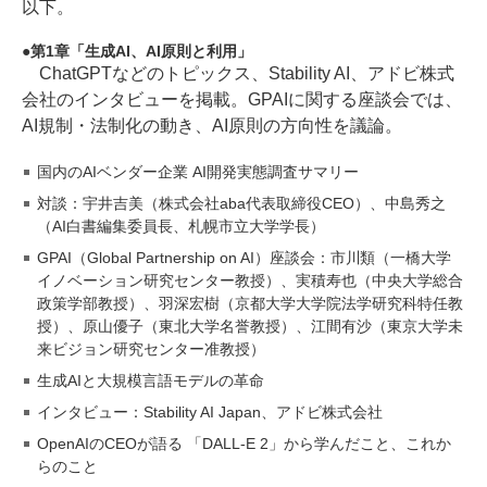
以下。
第1章「生成AI、AI原則と利用」
ChatGPTなどのトピックス、Stability AI、アドビ株式
会社のインタビューを掲載。GPAIに関する座談会では、
AI規制・法制化の動き、AI原則の方向性を議論。
国内のAIベンダー企業 AI開発実態調査サマリー
対談：宇井吉美（株式会社aba代表取締役CEO）、中島秀之
（AI白書編集委員長、札幌市立大学学長）
GPAI（Global Partnership on AI）座談会：市川類（一橋大学
イノベーション研究センター教授）、実積寿也（中央大学総合
政策学部教授）、羽深宏樹（京都大学大学院法学研究科特任教
授）、原山優子（東北大学名誉教授）、江間有沙（東京大学未
来ビジョン研究センター准教授）
生成AIと大規模言語モデルの革命
インタビュー：Stability AI Japan、アドビ株式会社
OpenAIのCEOが語る 「DALL-E 2」から学んだこと、これか
らのこと