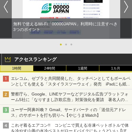
無料で使えるWi-Fi「00000JAPAN」利用時に注意すべき
3つのポイント
●
●
●
アクセスランキング
1時間
24時間
1週間
1カ月
エレコム、ゼブラと共同開発した、タッチペンとしてもボールペ
ンとしても使える「スタイラスツーウェイ」発売 iPadにも紙に
も、持ち替えずに書き込める
警察庁ら、Google、LINEヤフーなどデジタル広告プラットフォ
ーム5社に「なりすまし詐欺広告」対策強化を要請 著名人の写
真や映像を使った投資詐欺などへの対策として
ユーザー阿鼻叫喚？ Gmail、サードパーティの「送信元アドレ
ス」のサポートを打ち切りへ【やじうまWatch】
これぞ着るエアコン!! コンビニで買える冷凍ペットボトルで体
を冷やす山善の水冷ベストがロードバイクにちょうどいい【ぼっ