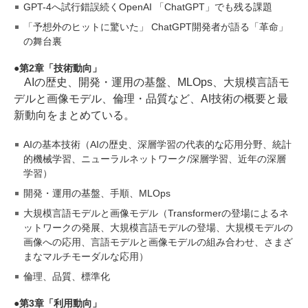
GPT-4へ試行錯誤続くOpenAI 「ChatGPT」でも残る課題
「予想外のヒットに驚いた」 ChatGPT開発者が語る「革命」
の舞台裏
第2章「技術動向」
AIの歴史、開発・運用の基盤、MLOps、大規模言語モ
デルと画像モデル、倫理・品質など、AI技術の概要と最
新動向をまとめている。
AIの基本技術（AIの歴史、深層学習の代表的な応用分野、統計
的機械学習、ニューラルネットワーク/深層学習、近年の深層
学習）
開発・運用の基盤、手順、MLOps
大規模言語モデルと画像モデル（Transformerの登場によるネ
ットワークの発展、大規模言語モデルの登場、大規模モデルの
画像への応用、言語モデルと画像モデルの組み合わせ、さまざ
まなマルチモーダルな応用）
倫理、品質、標準化
第3章「利用動向」