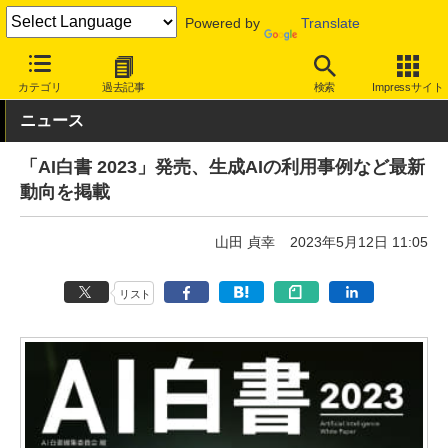
Powered by
Translate
INTERNET Watch
トピック
本・電子書籍
カテゴリ
過去記事
検索
Impressサイト
ニュース
「AI白書 2023」発売、生成AIの利用事例など最新
動向を掲載
山田 貞幸
2023年5月12日 11:05
リスト