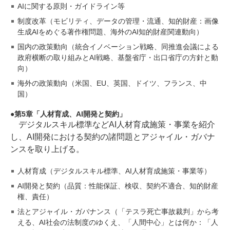
AIに関する原則・ガイドライン等
制度改革（モビリティ、データの管理・流通、知的財産：画像
生成AIをめぐる著作権問題、海外のAI知的財産関連動向）
国内の政策動向（統合イノベーション戦略、同推進会議による
政府横断の取り組みとAI戦略、基盤省庁・出口省庁の方針と動
向）
海外の政策動向（米国、EU、英国、ドイツ、フランス、中
国）
第5章「人材育成、AI開発と契約」
デジタルスキル標準などAI人材育成施策・事業を紹介
し、AI開発における契約の諸問題とアジャイル・ガバナ
ンスを取り上げる。
人材育成（デジタルスキル標準、AI人材育成施策・事業等）
AI開発と契約（品質：性能保証、検収、契約不適合、知的財産
権、責任）
法とアジャイル・ガバナンス（「テスラ死亡事故裁判」から考
える、AI社会の法制度のゆくえ、「人間中心」とは何か：「人