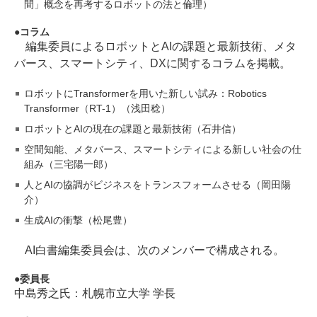
間」概念を再考するロボットの法と倫理）
コラム
編集委員によるロボットとAIの課題と最新技術、メタ
バース、スマートシティ、DXに関するコラムを掲載。
ロボットにTransformerを用いた新しい試み：Robotics
Transformer（RT-1）（浅田稔）
ロボットとAIの現在の課題と最新技術（石井信）
空間知能、メタバース、スマートシティによる新しい社会の仕
組み（三宅陽一郎）
人とAIの協調がビジネスをトランスフォームさせる（岡田陽
介）
生成AIの衝撃（松尾豊）
AI白書編集委員会は、次のメンバーで構成される。
委員長
中島秀之氏：札幌市立大学 学長