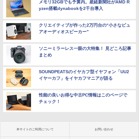
メモリ32GBでも予算内。産経新聞社がAMD R
yzen搭載dynabookを2千台導入
クリエイティブが作った2万円台の“小さなピュ
アオーディオスピーカー”
ソニーミラーレス一眼の大特集！ 見どころ記事
まとめ
SOUNDPEATSのイヤカフ型イヤフォン「UU2
イヤーカフ」をイヤカフマニアが語る
性能の良いお得な中古PC情報はこのページで
チェック！
本サイトのご利用について
お問い合わせ