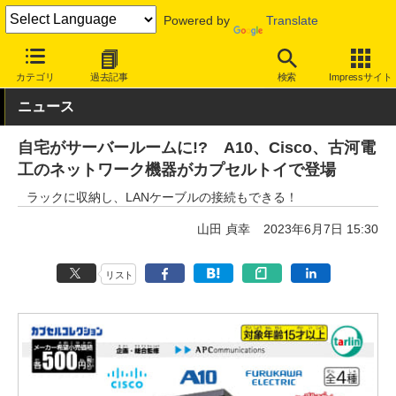
Powered by
Translate
INTERNET Watch
ハードウェア
その他
カテゴリ
過去記事
検索
Impressサイト
ニュース
自宅がサーバールームに!? A10、Cisco、古河電
工のネットワーク機器がカプセルトイで登場
ラックに収納し、LANケーブルの接続もできる！
山田 貞幸
2023年6月7日 15:30
リスト