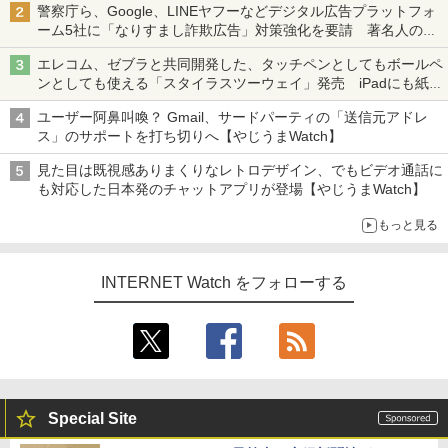
警察庁ら、Google、LINEヤフーなどデジタル広告プラットフォ
ーム5社に「なりすまし詐欺広告」対策強化を要請 著名人の写
真や映像を使った投資詐欺などへの対策として
エレコム、ゼブラと共同開発した、タッチペンとしてもボールペ
ンとしても使える「スタイラスツーウェイ」発売 iPadにも紙に
も、持ち替えずに書き込める
ユーザー阿鼻叫喚？ Gmail、サードパーティの「送信元アドレ
ス」のサポートを打ち切りへ【やじうまWatch】
見た目は既視感ありまくりなレトロデザイン、でもビデオ通話に
も対応した日本発のチャットアプリが登場【やじうまWatch】
もっと見る
INTERNET Watch をフォローする
Special Site