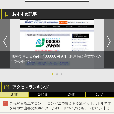
おすすめ記事
無料で使えるWi-Fi「00000JAPAN」利用時に注意すべき
3つのポイント
●
●
●
アクセスランキング
1時間
24時間
1週間
1カ月
これぞ着るエアコン!! コンビニで買える冷凍ペットボトルで体
を冷やす山善の水冷ベストがロードバイクにちょうどいい【ぼっ
ち・ざ・ろーど！その14】【空いた時間でなにしてる？】