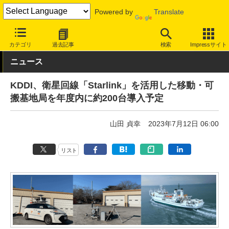
Powered by
Translate
INTERNET Watch
サービス/ソフト
通信
携帯回線
カテゴリ
過去記事
検索
Impressサイト
ニュース
KDDI、衛星回線「Starlink」を活用した移動・可
搬基地局を年度内に約200台導入予定
山田 貞幸
2023年7月12日 06:00
リスト