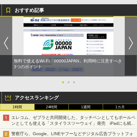
おすすめ記事
無料で使えるWi-Fi「00000JAPAN」利用時に注意すべき
3つのポイント
●
●
●
アクセスランキング
1時間
24時間
1週間
1カ月
エレコム、ゼブラと共同開発した、タッチペンとしてもボールペ
ンとしても使える「スタイラスツーウェイ」発売 iPadにも紙に
も、持ち替えずに書き込める
警察庁ら、Google、LINEヤフーなどデジタル広告プラットフォ