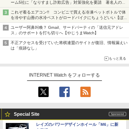
ーム5社に「なりすまし詐欺広告」対策強化を要請 著名人の写
真や映像を使った投資詐欺などへの対策として
これぞ着るエアコン!! コンビニで買える冷凍ペットボトルで体
を冷やす山善の水冷ベストがロードバイクにちょうどいい【ぼっ
ち・ざ・ろーど！その14】【空いた時間でなにしてる？】
ユーザー阿鼻叫喚？ Gmail、サードパーティの「送信元アドレ
ス」のサポートを打ち切りへ【やじうまWatch】
不正アクセスを受けていた将棋連盟のサイトが復旧、情報漏えい
は「痕跡なし」
もっと見る
INTERNET Watch をフォローする
Special Site
レイズのパワーデザインホイール「M6」に新