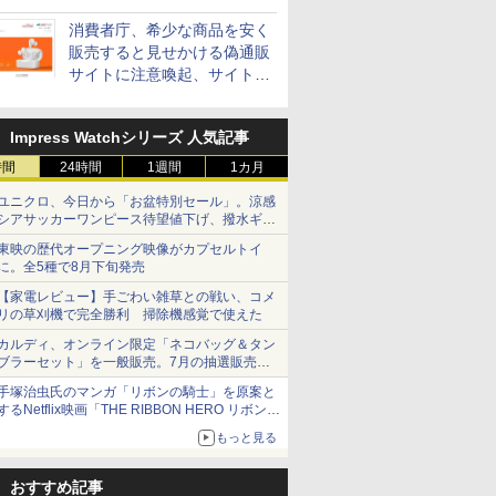
消費者庁、希少な商品を安く
販売すると見せかける偽通販
サイトに注意喚起、サイト名
とドメイン名を公表
Impress Watchシリーズ 人気記事
時間
24時間
1週間
1カ月
ユニクロ、今日から「お盆特別セール」。涼感
シアサッカーワンピース待望値下げ、撥水ギア
ショーツは1990円に
東映の歴代オープニング映像がカプセルトイ
に。全5種で8月下旬発売
【家電レビュー】手ごわい雑草との戦い、コメ
リの草刈機で完全勝利 掃除機感覚で使えた
カルディ、オンライン限定「ネコバッグ＆タン
ブラーセット」を一般販売。7月の抽選販売の
当選無効分
手塚治虫氏のマンガ「リボンの騎士」を原案と
するNetflix映画「THE RIBBON HERO リボンヒ
ーロー」本日配信開始
もっと見る
おすすめ記事