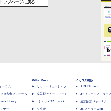
トップページに戻る
Rittor Music
イカロス出版
dフォーラム
リットーミュージック
AIRLINEweb
ップ担当者フォーラム
楽器探そう!デジマート
Jディフェンスニュー
ness Library
TシャツPOD T-OD
通訳翻訳ジャーナル
セミナー
立東舎
JレスキューWeb