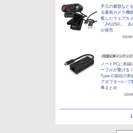
手元の書類など
る書画カメラ機
載したウェブカ
「JVU250」、j5c
が発売
2023
関連記事インデック
ノートPCに有線L
ーブルが繋げる！ 
Type-C接続の有
アダプター/ハブ
事まとめ
202