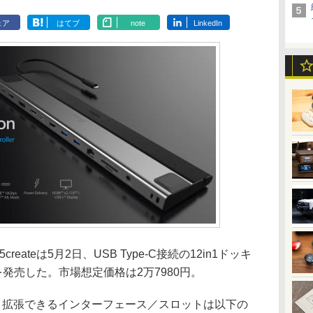
ェア
はてブ
note
LinkedIn
ateは5月2日、USB Type-C接続の12in1ドッキ
を発売した。市場想定価格は2万7980円。
する。拡張できるインターフェース／スロットは以下の