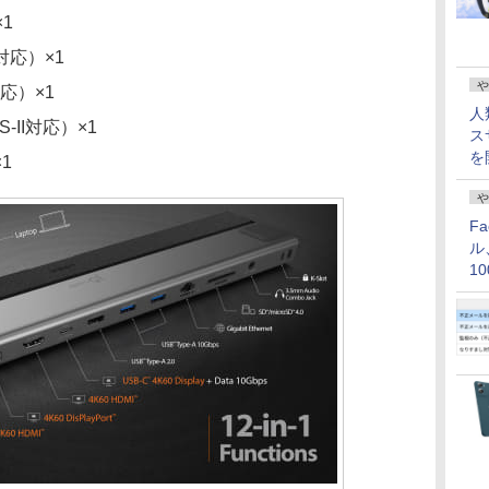
×1
対応）×1
や
応）×1
人
-II対応）×1
ス
を
1
や
F
ル
1
価