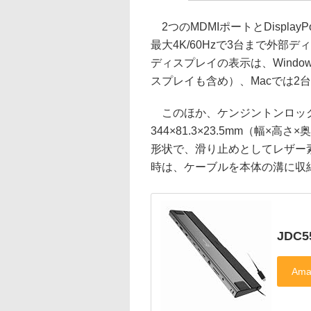
2つのMDMIポートとDisplay
最大4K/60Hzで3台まで外
ディスプレイの表示は、Wind
スプレイも含め）、Macでは2
このほか、ケンジントンロッ
344×81.3×23.5mm（幅×
形状で、滑り止めとしてレザー素
時は、ケーブルを本体の溝に収
JDC5