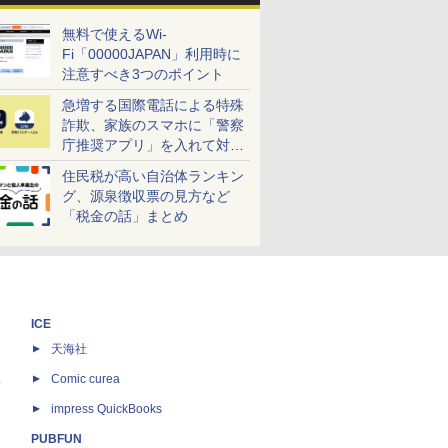
無料で使えるWi-
Fi「00000JAPAN」利用時に
注意すべき3つのポイント
急増する国際電話による特殊
詐欺、家族のスマホに「警察
庁推奨アプリ」を入れて対策
しよう！
住民税が高い自治体ランキン
グ、源泉徴収票の見方など
「税金の話」まとめ
ICE
天海社
ス
Comic curea
impress QuickBooks
PUBFUN