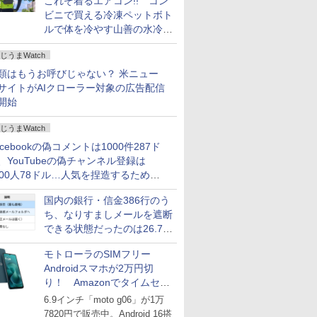
これぞ着るエアコン!! コン
ビニで買える冷凍ペットボト
ルで体を冷やす山善の水冷ベ
ストがロードバイクにちょう
じうまWatch
どいい【ぼっち・ざ・ろー
ど！その14】
類はもうお呼びじゃない？ 米ニュー
サイトがAIクローラー対象の広告配信
開始
じうまWatch
acebookの偽コメントは1000件287ド
、YouTubeの偽チャンネル登録は
000人78ドル…人気を捏造するための
格リストが公開中
国内の銀行・信金386行のう
ち、なりすましメールを遮断
できる状態だったのは26.7％
にとどまる～GMOブランド
モトローラのSIMフリー
セキュリティ調査
Androidスマホが2万円切
り！ Amazonでタイムセー
ル
6.9インチ「moto g06」が1万
7820円で販売中。Android 16搭