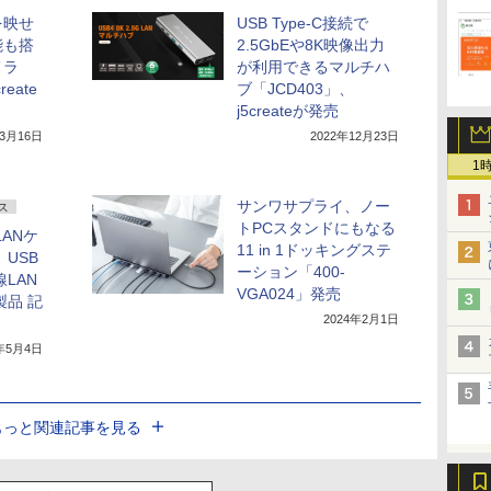
を映せ
USB Type-C接続で
能も搭
2.5GbEや8K映像出力
メラ
が利用できるマルチハ
reate
ブ「JCD403」、
j5createが発売
年3月16日
2022年12月23日
1
サンワサプライ、ノー
ス
トPCスタンドにもなる
ANケ
11 in 1ドッキングステ
USB
ーション「400-
線LAN
VGA024」発売
製品 記
2024年2月1日
3年5月4日
もっと関連記事を見る