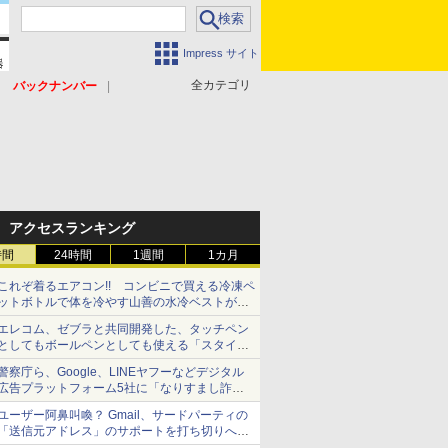
Impress サイト
全カテゴリ
バックナンバー
アクセスランキング
時間
24時間
1週間
1カ月
これぞ着るエアコン!! コンビニで買える冷凍ペ
ットボトルで体を冷やす山善の水冷ベストがロ
ードバイクにちょうどいい【ぼっち・ざ・ろー
エレコム、ゼブラと共同開発した、タッチペン
ど！その14】【空いた時間でなにしてる？】
としてもボールペンとしても使える「スタイラ
スツーウェイ」発売 iPadにも紙にも、持ち替
警察庁ら、Google、LINEヤフーなどデジタル
えずに書き込める
広告プラットフォーム5社に「なりすまし詐欺
広告」対策強化を要請 著名人の写真や映像を
ユーザー阿鼻叫喚？ Gmail、サードパーティの
使った投資詐欺などへの対策として
「送信元アドレス」のサポートを打ち切りへ
【やじうまWatch】