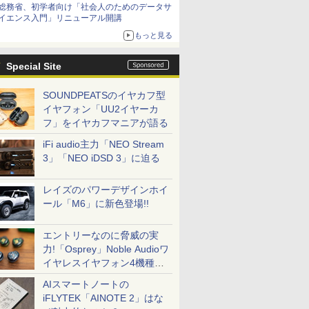
総務省、初学者向け「社会人のためのデータサ
イエンス入門」リニューアル開講
もっと見る
Special Site
SOUNDPEATSのイヤカフ型
イヤフォン「UU2イヤーカ
フ」をイヤカフマニアが語る
iFi audio主力「NEO Stream
3」「NEO iDSD 3」に迫る
レイズのパワーデザインホイ
ール「M6」に新色登場!!
エントリーなのに脅威の実
力!「Osprey」Noble Audioワ
イヤレスイヤフォン4機種を
一気に聴く
AIスマートノートの
iFLYTEK「AINOTE 2」はな