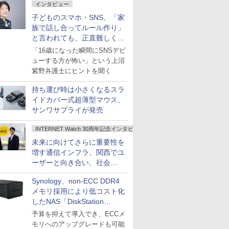
インタビュー
子どものスマホ・SNS、「家
族で話し合ってルール作り」
と言われても、正直難しくな
いですか？
「16歳になった瞬間にSNSデビ
ューする方が怖い」という上沼
紫野弁護士にヒントを聞く
持ち運び時は小さくなるスラ
イドカバー式超薄型マウス、
サンワサプライが発売
INTERNET Watch 30周年記念インタビュー
未来に向けてさらに重要性を
増す通信インフラ、関西でユ
ーザーと向き合い、社会
の“あたらしい”を起動し続け
Synology、non-ECC DDR4
る～オプテージ
メモリ採用により低コスト化
したNAS「DiskStation
neo+」シリーズ
予算を抑えて導入でき、ECCメ
モリへのアップグレードも可能