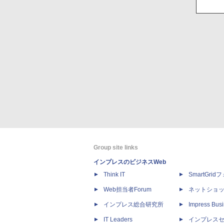
Group site links
インプレスのビジネスWeb
Think IT
SmartGri
Web担当者Forum
ネットショ
インプレス総合研究所
Impress Busi
IT Leaders
インプレス