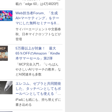
載の「edge 60」は4万4820円
Web担当者Forum、「生成
AI×マーケティング」をテー
マにした無料セミナーを8月
27日にオンライン開催
サイバーエージェントや文藝春
秋、日本マイクロソフトなどが
登壇
5万冊以上が対象！ 最大
65％OFFのAmazon「Kindle
本サマーセール」第2弾
「MCP完全入門」「いちばん
やさしいAIリサーチの教本」な
どAI関連本も多数
エレコム、ゼブラと共同開発
した、タッチペンとしてもボ
ールペンとしても使える「ス
タイラスツーウェイ」発売
iPadにも紙にも、持ち替えずに
書き込める