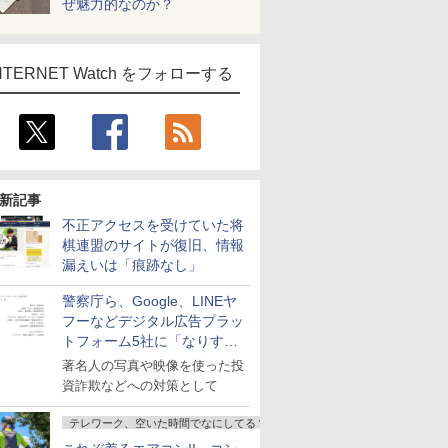
ぜ魅力的なのか？
NTERNET Watch をフォローする
新記事
不正アクセスを受けていた将
棋連盟のサイトが復旧、情報
漏えいは「痕跡なし」
警察庁ら、Google、LINEヤ
フーなどデジタル広告プラッ
トフォーム5社に「なりすま
し詐欺広告」対策強化を要請
著名人の写真や映像を使った投
資詐欺などへの対策として
テレワーク、空いた時間でなにしてる？