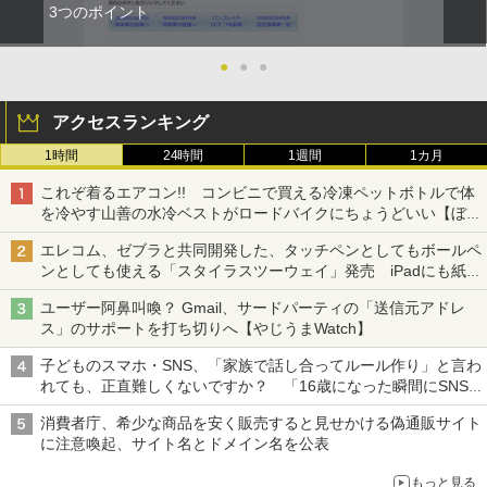
3つのポイント
●
●
●
アクセスランキング
1時間
24時間
1週間
1カ月
これぞ着るエアコン!! コンビニで買える冷凍ペットボトルで体
を冷やす山善の水冷ベストがロードバイクにちょうどいい【ぼっ
ち・ざ・ろーど！その14】【空いた時間でなにしてる？】
エレコム、ゼブラと共同開発した、タッチペンとしてもボールペ
ンとしても使える「スタイラスツーウェイ」発売 iPadにも紙に
も、持ち替えずに書き込める
ユーザー阿鼻叫喚？ Gmail、サードパーティの「送信元アドレ
ス」のサポートを打ち切りへ【やじうまWatch】
子どものスマホ・SNS、「家族で話し合ってルール作り」と言わ
れても、正直難しくないですか？ 「16歳になった瞬間にSNS
デビューする方が怖い」という上沼紫野弁護士にヒントを聞く
消費者庁、希少な商品を安く販売すると見せかける偽通販サイト
に注意喚起、サイト名とドメイン名を公表
もっと見る