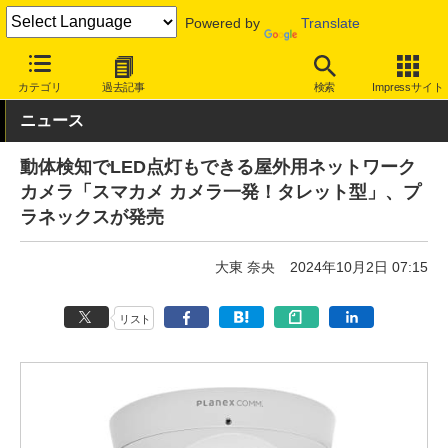
Powered by
Translate
INTERNET Watch
ハードウェア
LAN機器
その他
カテゴリ
過去記事
検索
Impressサイト
ニュース
動体検知でLED点灯もできる屋外用ネットワーク
カメラ「スマカメ カメラ一発！タレット型」、プ
ラネックスが発売
大東 奈央
2024年10月2日 07:15
リスト