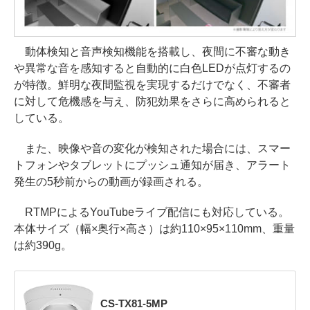
動体検知と音声検知機能を搭載し、夜間に不審な動き
や異常な音を感知すると自動的に白色LEDが点灯するの
が特徴。鮮明な夜間監視を実現するだけでなく、不審者
に対して危機感を与え、防犯効果をさらに高められると
している。
また、映像や音の変化が検知された場合には、スマー
トフォンやタブレットにプッシュ通知が届き、アラート
発生の5秒前からの動画が録画される。
RTMPによるYouTubeライブ配信にも対応している。
本体サイズ（幅×奥行×高さ）は約110×95×110mm、重量
は約390g。
CS-TX81-5MP