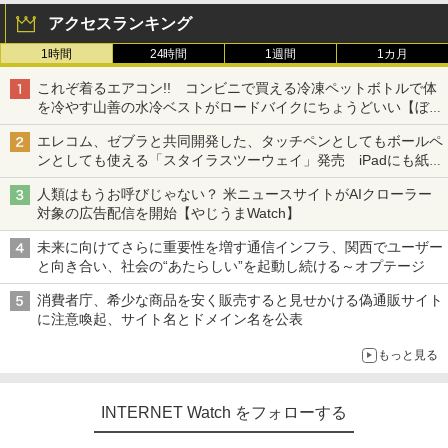
アクセスランキング
1時間
24時間
1週間
1カ月
これぞ着るエアコン!! コンビニで買える冷凍ペットボトルで体
を冷やす山善の水冷ベストがロードバイクにちょうどいい【ぼっ
ち・ざ・ろーど！その14】【空いた時間でなにしてる？】
エレコム、ゼブラと共同開発した、タッチペンとしてもボールペ
ンとしても使える「スタイラスツーウェイ」発売 iPadにも紙に
も、持ち替えずに書き込める
人類はもうお呼びじゃない？ 米ニュースサイトがAIクローラー
対象の広告配信を開始【やじうまWatch】
未来に向けてさらに重要性を増す通信インフラ、関西でユーザー
と向き合い、社会の“あたらしい”を起動し続ける～オプテージ
消費者庁、希少な商品を安く販売すると見せかける偽通販サイト
に注意喚起、サイト名とドメイン名を公表
もっと見る
INTERNET Watch をフォローする