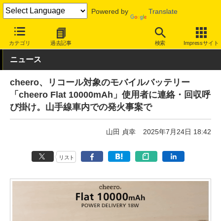
Powered by
Translate
INTERNET Watch
ハードウェア
その他
カテゴリ
過去記事
検索
Impressサイト
ニュース
cheero、リコール対象のモバイルバッテリー
「cheero Flat 10000mAh」使用者に連絡・回収呼
び掛け。山手線車内での発火事案で
山田 貞幸
2025年7月24日 18:42
リスト