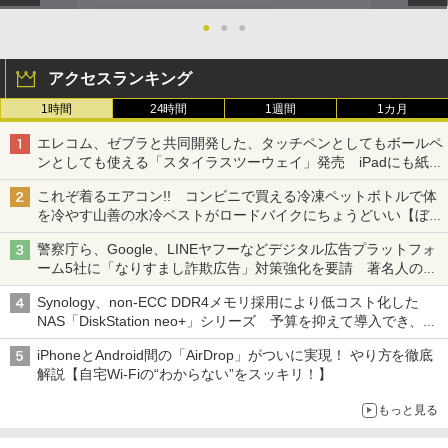
●
●
●
アクセスランキング
1時間
24時間
1週間
1カ月
エレコム、ゼブラと共同開発した、タッチペンとしてもボールペ
ンとしても使える「スタイラスツーウェイ」発売 iPadにも紙に
も、持ち替えずに書き込める
これぞ着るエアコン!! コンビニで買える冷凍ペットボトルで体
を冷やす山善の水冷ベストがロードバイクにちょうどいい【ぼっ
ち・ざ・ろーど！その14】【空いた時間でなにしてる？】
警察庁ら、Google、LINEヤフーなどデジタル広告プラットフォ
ーム5社に「なりすまし詐欺広告」対策強化を要請 著名人の写
真や映像を使った投資詐欺などへの対策として
Synology、non-ECC DDR4メモリ採用により低コスト化した
NAS「DiskStation neo+」シリーズ 予算を抑えて導入でき、
ECCメモリへのアップグレードも可能
iPhoneとAndroid間の「AirDrop」がついに実現！ やり方を徹底
解説【自宅Wi-Fiの“わからない”をスッキリ！】
もっと見る