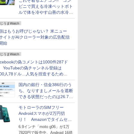
これぞ着るエアコン!! コン
ビニで買える冷凍ペットボト
ルで体を冷やす山善の水冷ベ
ストがロードバイクにちょう
じうまWatch
どいい【ぼっち・ざ・ろー
ど！その14】
類はもうお呼びじゃない？ 米ニュー
サイトがAIクローラー対象の広告配信
開始
じうまWatch
acebookの偽コメントは1000件287ド
、YouTubeの偽チャンネル登録は
000人78ドル…人気を捏造するための
格リストが公開中
国内の銀行・信金386行のう
ち、なりすましメールを遮断
できる状態だったのは26.7％
にとどまる～GMOブランド
モトローラのSIMフリー
セキュリティ調査
Androidスマホが2万円切
り！ Amazonでタイムセー
ル
6.9インチ「moto g06」が1万
7820円で販売中。Android 16搭