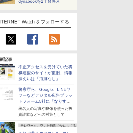
dynabookを2千台導入
NTERNET Watch をフォローする
新記事
不正アクセスを受けていた将
棋連盟のサイトが復旧、情報
漏えいは「痕跡なし」
警察庁ら、Google、LINEヤ
フーなどデジタル広告プラッ
トフォーム5社に「なりすま
し詐欺広告」対策強化を要請
著名人の写真や映像を使った投
資詐欺などへの対策として
テレワーク、空いた時間でなにしてる？