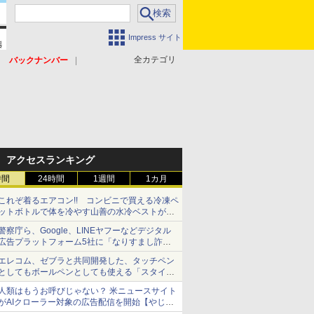
Impress サイト
全カテゴリ
バックナンバー
アクセスランキング
時間
24時間
1週間
1カ月
これぞ着るエアコン!! コンビニで買える冷凍ペ
ットボトルで体を冷やす山善の水冷ベストがロ
ードバイクにちょうどいい【ぼっち・ざ・ろー
警察庁ら、Google、LINEヤフーなどデジタル
ど！その14】【空いた時間でなにしてる？】
広告プラットフォーム5社に「なりすまし詐欺
広告」対策強化を要請 著名人の写真や映像を
エレコム、ゼブラと共同開発した、タッチペン
使った投資詐欺などへの対策として
としてもボールペンとしても使える「スタイラ
スツーウェイ」発売 iPadにも紙にも、持ち替
人類はもうお呼びじゃない？ 米ニュースサイト
えずに書き込める
がAIクローラー対象の広告配信を開始【やじう
まWatch】