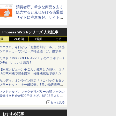
消費者庁、希少な商品を安く
販売すると見せかける偽通販
サイトに注意喚起、サイト名
とドメイン名を公表
Impress Watchシリーズ 人気記事
時間
24時間
1週間
1カ月
ユニクロ、今日から「お盆特別セール」。涼感
シアサッカーワンピース待望値下げ、撥水ギア
ショーツは1990円に
ミスド「Mrs. GREEN APPLE」のコラボドーナ
ツ4種、いよいよ発売！
【家電レビュー】手ごわい雑草との戦い、コメ
リの草刈機で完全勝利 掃除機感覚で使えた
カルディ、オンライン限定「ネコバッグ＆タン
ブラーセット」を一般販売。7月の抽選販売の
当選無効分
マクドナルド、マックデリバリーの朝マックの
最低注文料金が500円値上げ。8月18日より
1,500円から受付
もっと見る
おすすめ記事