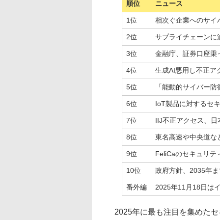
順位
ニュース
1位
相次ぐ企業へのサイ
2位
サプライチェーンに
3位
金融庁、証券口座乗
4位
生成AI悪用し不正ア
5位
「能動的サイバー防
6位
IoT製品に対するセ
7位
IIJ不正アクセス、
8位
東名高速や中央道など
9位
FeliCaのセキュ
10位
政府方針、2035年
番外編
2025年11月18日
2025年に最も注目を集めた