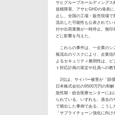
サヒグループホールディングス
規模障害。アサヒGHDの発表
止し、全国の工場・販売現場で
流出した可能性も公表されてい
付や出荷業務が一時停止。無印
どに影響を与えた。
これらの事件は、一企業のシス
報流出のリスクにより、企業信
よるセキュリティ脆弱性は、ビ
ト対応計画の策定や社員への教
2位は、サイバー被害が「賠償
日本株式会社の9500万円の和
急性期・総合医療センターにお
られている。いずれも、過去の
て噴出した事例である。こうし
「サプライチェーン強化に向け