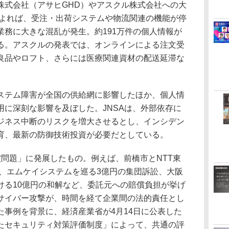
株式会社（アサヒGHD）やアスクル株式会社への大
によれば、受注・出荷システムや物流関連の機能が停
業務に大きな混乱が発生。約191万件の個人情報が
る。アスクルの発表では、オンラインによる注文受
良品やロフト、さらには医療関連資材の配送延滞な
テム障害が全国の供給網に影響したほか、個人情
用に深刻な影響を及ぼした。JNSAは、外部依存に
ジネス中断のリスクを増大させるとし、インシデン
育、最新の防御技術投資が必要だとしている。
問題」に発展したもの。例えば、前橋市とNTT東
解、エムケイシステムを巡る3億円の集団訴訟、大阪
ける10億円の和解など、委託元への賠償負担が挙げ
サイバー攻撃が、時間を経て企業間の法的責任とし
た事例を背景に、経済産業省が4月14日に公表した
たセキュリティ対策評価制度」によって、共通の評