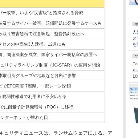
バー攻撃、いまや“災害級”と指摘される脅威
波及するサイバー被害、賠償問題に発展するケースも
や
人
っ取り被害急増で注意喚起、監督指針改正へ
ス
クセスの中高生3人逮捕、12月にも
を
御」関連法案が成立、国家サイバー統括室の設置へ
や
F
キュリティラベリング制度（JC-STAR）の運用を開始
ル
日本取引所グループや地銀など各所に影響
1
価
でETC障害 7都県、一部レーン閉鎖
リティ脆弱性報道で利用者に不安広がる
までに耐量子計算機暗号（PQC）に移行
はインターネットが壊れた日
セキュリティニュースは、ランサムウェアによる、ア