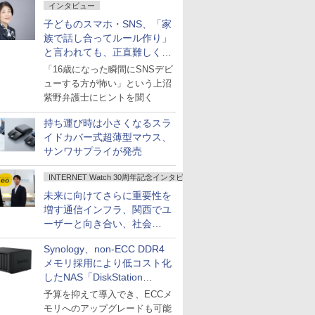
インタビュー
子どものスマホ・SNS、「家
族で話し合ってルール作り」
と言われても、正直難しくな
いですか？
「16歳になった瞬間にSNSデビ
ューする方が怖い」という上沼
紫野弁護士にヒントを聞く
持ち運び時は小さくなるスラ
イドカバー式超薄型マウス、
サンワサプライが発売
INTERNET Watch 30周年記念インタビュー
未来に向けてさらに重要性を
増す通信インフラ、関西でユ
ーザーと向き合い、社会
の“あたらしい”を起動し続け
Synology、non-ECC DDR4
る～オプテージ
メモリ採用により低コスト化
したNAS「DiskStation
neo+」シリーズ
予算を抑えて導入でき、ECCメ
モリへのアップグレードも可能