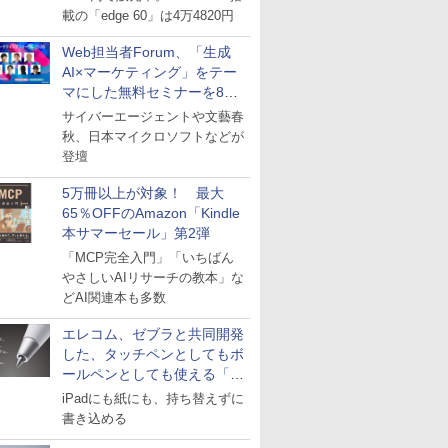
載の「edge 60」は4万4820円
Web担当者Forum、「生成
AI×マーケティング」をテー
マにした無料セミナーを8月
27日にオンライン開催
サイバーエージェントや文藝春
秋、日本マイクロソフトなどが
登壇
5万冊以上が対象！ 最大
65％OFFのAmazon「Kindle
本サマーセール」第2弾
「MCP完全入門」「いちばん
やさしいAIリサーチの教本」な
どAI関連本も多数
エレコム、ゼブラと共同開発
した、タッチペンとしてもボ
ールペンとしても使える「ス
タイラスツーウェイ」発売
iPadにも紙にも、持ち替えずに
書き込める