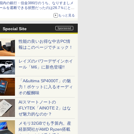
国内の銀行・信金386行のうち、なりすましメ
ールを遮断できる状態だったのは26.7％にとど
まる～GMOブランドセキュリティ調査
もっと見る
Special Site
性能の良いお得な中古PC情
報はこのページでチェック！
レイズのパワーデザインホイ
ール「M6」に新色登場!!
「A&ultima SP4000T」の魅
力！ポケットに入るオーディ
オの醍醐味
AIスマートノートの
iFLYTEK「AINOTE 2」はな
ぜ魅力的なのか？
メモリ32GBでも予算内。産
経新聞社がAMD Ryzen搭載