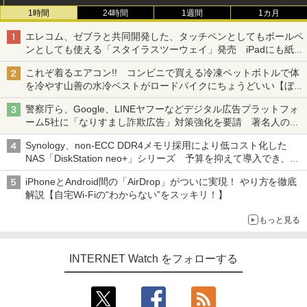
1時間
24時間
1週間
1カ月
エレコム、ゼブラと共同開発した、タッチペンとしてもボールペ
ンとしても使える「スタイラスツーウェイ」発売 iPadにも紙に
も、持ち替えずに書き込める
これぞ着るエアコン!! コンビニで買える冷凍ペットボトルで体
を冷やす山善の水冷ベストがロードバイクにちょうどいい【ぼっ
ち・ざ・ろーど！その14】【空いた時間でなにしてる？】
警察庁ら、Google、LINEヤフーなどデジタル広告プラットフォ
ーム5社に「なりすまし詐欺広告」対策強化を要請 著名人の写
真や映像を使った投資詐欺などへの対策として
Synology、non-ECC DDR4メモリ採用により低コスト化した
NAS「DiskStation neo+」シリーズ 予算を抑えて導入でき、
ECCメモリへのアップグレードも可能
iPhoneとAndroid間の「AirDrop」がついに実現！ やり方を徹底
解説【自宅Wi-Fiの“わからない”をスッキリ！】
もっと見る
INTERNET Watch をフォローする