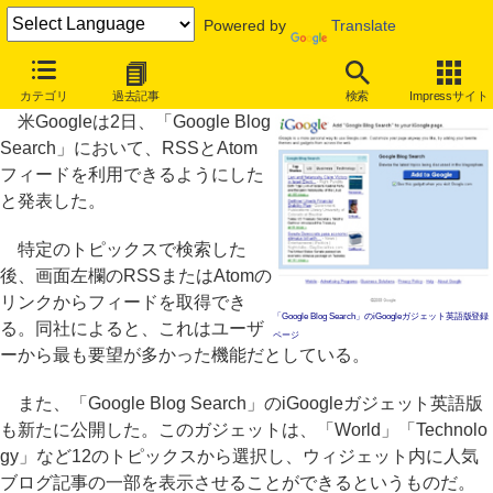
Powered by
Translate
「Google Blog Search」でRSSとAtomフィードが利用可能に
カテゴリ
過去記事
検索
Impressサイト
米Googleは2日、「Google Blog
Search」において、RSSとAtom
フィードを利用できるようにした
と発表した。
特定のトピックスで検索した
後、画面左欄のRSSまたはAtomの
リンクからフィードを取得でき
「Google Blog Search」のiGoogleガジェット英語版登録
る。同社によると、これはユーザ
ページ
ーから最も要望が多かった機能だとしている。
また、「Google Blog Search」のiGoogleガジェット英語版
も新たに公開した。このガジェットは、「World」「Technolo
gy」など12のトピックスから選択し、ウィジェット内に人気
ブログ記事の一部を表示させることができるというものだ。