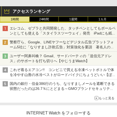
アクセスランキング
1時間
24時間
1週間
1カ月
エレコム、ゼブラと共同開発した、タッチペンとしてもボールペ
ンとしても使える「スタイラスツーウェイ」発売 iPadにも紙に
も、持ち替えずに書き込める
警察庁ら、Google、LINEヤフーなどデジタル広告プラットフォ
ーム5社に「なりすまし詐欺広告」対策強化を要請 著名人の写
真や映像を使った投資詐欺などへの対策として
ユーザー阿鼻叫喚？ Gmail、サードパーティの「送信元アドレ
ス」のサポートを打ち切りへ【やじうまWatch】
これぞ着るエアコン!! コンビニで買える冷凍ペットボトルで体
を冷やす山善の水冷ベストがロードバイクにちょうどいい【ぼっ
ち・ざ・ろーど！その14】【空いた時間でなにしてる？】
国内の銀行・信金386行のうち、なりすましメールを遮断できる
状態だったのは26.7％にとどまる～GMOブランドセキュリティ
調査
もっと見る
INTERNET Watch をフォローする