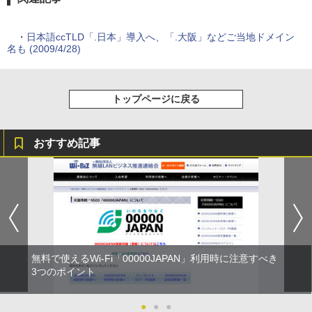
・
日本語ccTLD「.日本」導入へ、「.大阪」などご当地ドメイン
名も (2009/4/28)
トップページに戻る
おすすめ記事
無料で使えるWi-Fi「00000JAPAN」利用時に注意すべき
3つのポイント
●
●
●