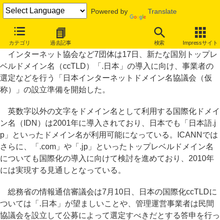
Powered by
Translate
「.日本」ドメイン名導入に向け、事業者選定協議会が設立準備
カテゴリ
過去記事
検索
Impressサイト
インターネット協会など7団体は17日、新たな国別トップレ
ベルドメイン名（ccTLD）「.日本」の導入に向け、事業者の
選定などを行う「日本インターネットドメイン名協議会（仮
称）」の設立準備を開始した。
英数字以外の文字をドメイン名として利用する国際化ドメイ
ン名（IDN）は2001年に導入されており、日本でも「日本語.j
p」といったドメイン名が利用可能になっている。ICANNでは
さらに、「.com」や「.jp」といったトップレベルドメイン名
についても国際化の導入に向けて検討を進めており、2010年
には実現する見通しとなっている。
総務省の情報通信審議会は7月10日、日本の国際化ccTLDに
ついては「.日本」が望ましいことや、管理運営事業者は民間
協議会を設立して公募によって選定すべきだとする答申を行っ