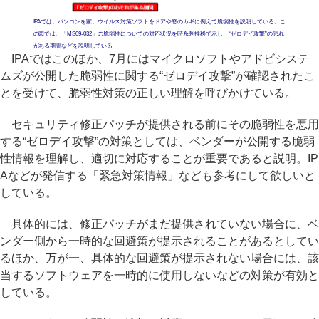
IPAでは、パソコンを家、ウイルス対策ソフトをドアや窓のカギに例えて脆弱性を説明している。こ
の図では、「MS09-032」の脆弱性についての対応状況を時系列推移で示し、“ゼロデイ攻撃”の恐れ
がある期間などを説明している
IPAではこのほか、7月にはマイクロソフトやアドビシステ
ムズが公開した脆弱性に関する“ゼロデイ攻撃”が確認されたこ
とを受けて、脆弱性対策の正しい理解を呼びかけている。
セキュリティ修正パッチが提供される前にその脆弱性を悪用
する“ゼロデイ攻撃”の対策としては、ベンダーが公開する脆弱
性情報を理解し、適切に対応することが重要であると説明。IP
Aなどが発信する「緊急対策情報」なども参考にして欲しいと
している。
具体的には、修正パッチがまだ提供されていない場合に、ベ
ンダー側から一時的な回避策が提示されることがあるとしてい
るほか、万が一、具体的な回避策が提示されない場合には、該
当するソフトウェアを一時的に使用しないなどの対策が有効と
している。