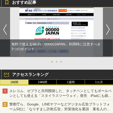
おすすめ記事
無料で使えるWi-Fi「00000JAPAN」利用時に注意すべき
3つのポイント
●
●
●
アクセスランキング
1時間
24時間
1週間
1カ月
エレコム、ゼブラと共同開発した、タッチペンとしてもボールペ
ンとしても使える「スタイラスツーウェイ」発売 iPadにも紙に
も、持ち替えずに書き込める
警察庁ら、Google、LINEヤフーなどデジタル広告プラットフォ
ーム5社に「なりすまし詐欺広告」対策強化を要請 著名人の写