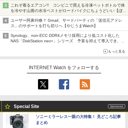
真や映像を使った投資詐欺などへの対策として
これぞ着るエアコン!! コンビニで買える冷凍ペットボトルで体
を冷やす山善の水冷ベストがロードバイクにちょうどいい【ぼっ
ち・ざ・ろーど！その14】【空いた時間でなにしてる？】
ユーザー阿鼻叫喚？ Gmail、サードパーティの「送信元アドレ
ス」のサポートを打ち切りへ【やじうまWatch】
Synology、non-ECC DDR4メモリ採用により低コスト化した
NAS「DiskStation neo+」シリーズ 予算を抑えて導入でき、
ECCメモリへのアップグレードも可能
もっと見る
INTERNET Watch をフォローする
Special Site
ソニーミラーレス一眼の大特集！ 見どころ記事
まとめ