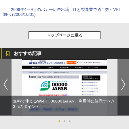
・
2006年4～9月のバナー広告出稿、ITと製造業で過半数～VRI
調べ (2006/10/31)
トップページに戻る
おすすめ記事
無料で使えるWi-Fi「00000JAPAN」利用時に注意すべき
3つのポイント
●
●
●