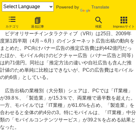
Powered by
Translate
4～6月バナー広告出稿、住宅関連情報やソフトウェアが上位に
カテゴリ
過去記事
検索
Impressサイト
ビデオリサーチインタラクティブ（VRI）は25日、2009年
度第1四半期（4月～6月）のインターネット広告出稿の動向を
まとめた。PC向けバナー広告の推定広告費は約442億円だっ
たほか、モバイル向けのピクチャー広告（バナー広告と同等）
は約71億円。同社は「推定方法の違いや自社広告も含んだ推
計値のため単純に比較はできないが、PCの広告費はモバイル
の約6倍」としている。
広告出稿の業種別（大分類）シェアは、PCでは「IT業種」
が39.8％、「製造業」が15.3％で、両業種で過半数を超えた。
一方、モバイルでは「IT業種」が61.6%を占め、「製造業」を
合わせると全体の約4分の3。特にモバイルは、「IT業種」中分
類の「モバイルコンテンツサービス」が39.2％を占める結果と
なった。