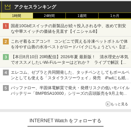
アクセスランキング
1時間
24時間
1週間
1カ月
国産10GbEスイッチの新製品が続々投入される中、改めて割安
な中華スイッチの価値を見直す【イニシャルB】
これぞ着るエアコン!! コンビニで買える冷凍ペットボトルで体
を冷やす山善の水冷ベストがロードバイクにちょうどいい【ぼっ
ち・ざ・ろーど！その14】【空いた時間でなにしてる？】
【本日8月10日 20時配信】2026年夏 最新版！ 清水理史が本気
でオススメしたいWi-Fiルーターはどれか？ ライブで解説【清
水理史の「イニシャルB」チャンネル】
エレコム、ゼブラと共同開発した、タッチペンとしてもボールペ
ンとしても使える「スタイラスツーウェイ」発売 iPadにも紙に
も、持ち替えずに書き込める
バッファロー、半固体電解質で発火・発煙リスクの低いモバイル
バッテリー「BMPBSA10000」シリーズの店頭販売を9月上旬に
開始
もっと見る
INTERNET Watch をフォローする