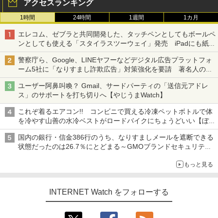
アクセスランキング
1時間
24時間
1週間
1カ月
エレコム、ゼブラと共同開発した、タッチペンとしてもボールペ
ンとしても使える「スタイラスツーウェイ」発売 iPadにも紙に
も、持ち替えずに書き込める
警察庁ら、Google、LINEヤフーなどデジタル広告プラットフォ
ーム5社に「なりすまし詐欺広告」対策強化を要請 著名人の写
真や映像を使った投資詐欺などへの対策として
ユーザー阿鼻叫喚？ Gmail、サードパーティの「送信元アドレ
ス」のサポートを打ち切りへ【やじうまWatch】
これぞ着るエアコン!! コンビニで買える冷凍ペットボトルで体
を冷やす山善の水冷ベストがロードバイクにちょうどいい【ぼっ
ち・ざ・ろーど！その14】【空いた時間でなにしてる？】
国内の銀行・信金386行のうち、なりすましメールを遮断できる
状態だったのは26.7％にとどまる～GMOブランドセキュリティ
調査
もっと見る
INTERNET Watch をフォローする