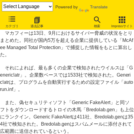
Powered by
Translate
偽セキュリティソフトをダウンロードするトロイの木馬が広範囲に
カテゴリ
過去記事
検索
Impressサイト
マカフィーは13日、9月におけるサイバー脅威の状況をとり
まとめた。同社が国内5万を超える企業に提供している「McAf
ee Managed Total Protection」で捕捉した情報をもとに算出し
た。
それによれば、最も多くの企業で検知されたウイルスは「G
eneric!atr」。企業数ベースでは1533社で検知された。Generi
c!atrは、プログラムを自動実行するための設定ファイル「auto
run.inf」。
また、偽セキュリティソフト「Generic FakeAlert」と同ソ
フトをダウンロードするトロイの木馬「Bredolab.gen」も上位
にランクイン。Generic FakeAlertは411社、Bredolab.genは35
4社で検知された。Bredolab.genはスパムメールに添付されて
広範囲に送信されているという。