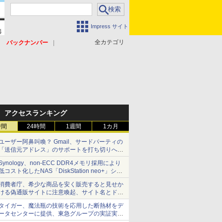
Impress サイト
全カテゴリ
バックナンバー
アクセスランキング
時間
24時間
1週間
1カ月
ユーザー阿鼻叫喚？ Gmail、サードパーティの
「送信元アドレス」のサポートを打ち切りへ
【やじうまWatch】
Synology、non-ECC DDR4メモリ採用により
低コスト化したNAS「DiskStation neo+」シリ
ーズ 予算を抑えて導入でき、ECCメモリへの
消費者庁、希少な商品を安く販売すると見せか
アップグレードも可能
ける偽通販サイトに注意喚起、サイト名とドメ
イン名を公表
タイガー、魔法瓶の技術を応用した断熱材をデ
ータセンターに提供、東急グループの実証実験
で 「ステンレス密封真空断熱パネル TIVIP」