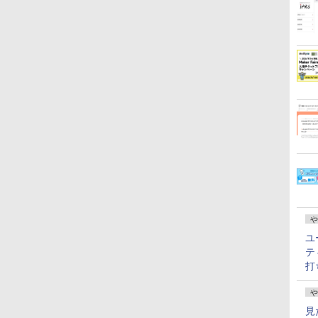
や
ユ
テ
打
や
見