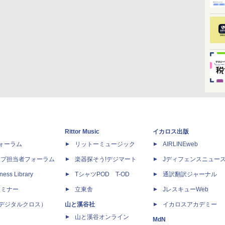
Rittor Music
イカロス出版
dフォーラム
リットーミュージック
AIRLINEweb
ップ担当者フォーラム
楽器探そう!デジマート
Jディフェンスニュー
ness Library
TシャツPOD T-OD
通訳翻訳ジャーナル
セミナー
立東舎
JレスキューWeb
 X（デジタルクロス）
山と溪谷社
イカロスアカデミー
山と溪谷オンライン
MdN