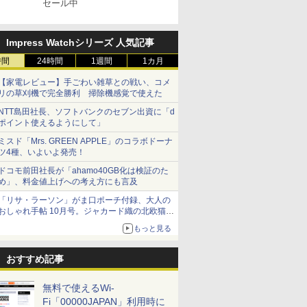
セール中
Impress Watchシリーズ 人気記事
時間
24時間
1週間
1カ月
【家電レビュー】手ごわい雑草との戦い、コメ
リの草刈機で完全勝利 掃除機感覚で使えた
NTT島田社長、ソフトバンクのセブン出資に「d
ポイント使えるようにして」
ミスド「Mrs. GREEN APPLE」のコラボドーナ
ツ4種、いよいよ発売！
ドコモ前田社長が「ahamo40GB化は検証のた
め」、料金値上げへの考え方にも言及
「リサ・ラーソン」がま口ポーチ付録、大人の
おしゃれ手帖 10月号。ジャカード織の北欧猫デ
ザイン
もっと見る
おすすめ記事
無料で使えるWi-
Fi「00000JAPAN」利用時に