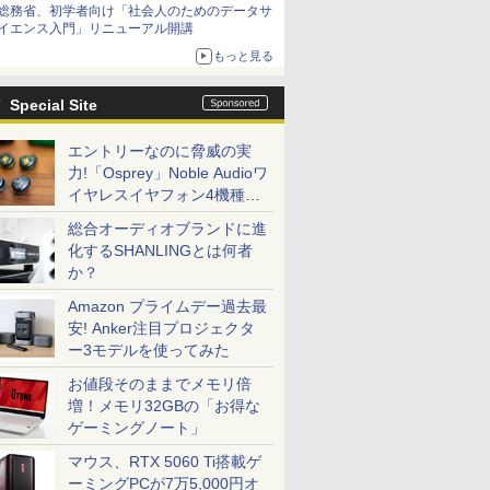
総務省、初学者向け「社会人のためのデータサ
イエンス入門」リニューアル開講
もっと見る
Special Site
エントリーなのに脅威の実
力!「Osprey」Noble Audioワ
イヤレスイヤフォン4機種を
一気に聴く
総合オーディオブランドに進
化するSHANLINGとは何者
か？
Amazon プライムデー過去最
安! Anker注目プロジェクタ
ー3モデルを使ってみた
お値段そのままでメモリ倍
増！メモリ32GBの「お得な
ゲーミングノート」
マウス、RTX 5060 Ti搭載ゲ
ーミングPCが7万5,000円オ