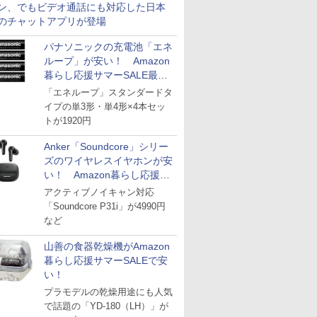
ン、でもビデオ通話にも対応した日本
のチャットアプリが登場
パナソニックの充電池「エネ
ループ」が安い！ Amazon
暮らし応援サマーSALE最終
日
「エネループ」スタンダードタ
イプの単3形・単4形×4本セッ
トが1920円
Anker「Soundcore」シリー
ズのワイヤレスイヤホンが安
い！ Amazon暮らし応援サ
マーSALE
アクティブノイキャン対応
「Soundcore P31i」が4990円
など
山善の食器乾燥機がAmazon
暮らし応援サマーSALEで安
い！
プラモデルの乾燥用途にも人気
で話題の「YD-180（LH）」が