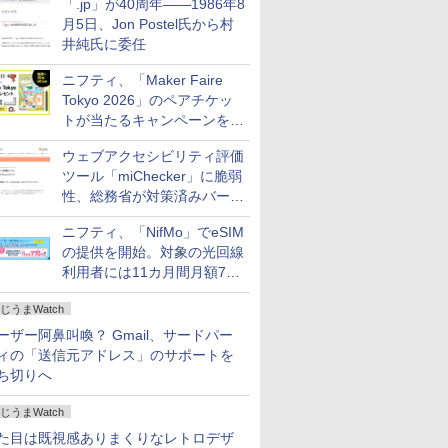
「.jp」が40周年――1986年8
月5日、Jon Postel氏から村
井純氏に委任
ニフティ、「Maker Faire
Tokyo 2026」のペアチケッ
トが当たるキャンペーンをX
で実施。8月16日まで
ウェブアクセシビリティ評価
ツール「miChecker」に脆弱
性、総務省が対策済みバージ
ョンへの更新を呼び掛け
ニフティ、「NifMo」でeSIM
の提供を開始。対象の光回線
利用者には11カ月間月額770
円割引のキャンペーン
じうまWatch
ーザー阿鼻叫喚？ Gmail、サードパー
ィの「送信元アドレス」のサポートを
ち切りへ
じうまWatch
た目は既視感ありまくりなレトロデザ