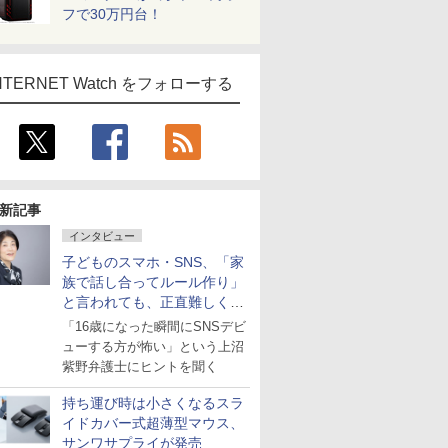
フで30万円台！
NTERNET Watch をフォローする
新記事
インタビュー
子どものスマホ・SNS、「家
族で話し合ってルール作り」
と言われても、正直難しくな
いですか？
「16歳になった瞬間にSNSデビ
ューする方が怖い」という上沼
紫野弁護士にヒントを聞く
持ち運び時は小さくなるスラ
イドカバー式超薄型マウス、
サンワサプライが発売