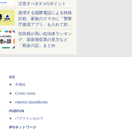
注意すべき3つのポイント
急増する国際電話による特殊
詐欺、家族のスマホに「警察
庁推奨アプリ」を入れて対策
しよう！
住民税が高い自治体ランキン
グ、源泉徴収票の見方など
「税金の話」まとめ
ICE
天海社
ス
Comic curea
impress QuickBooks
PUBFUN
パブファンセルフ
IPGネットワーク