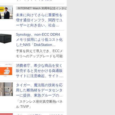
INTERNET Watch 30周年記念インタビュー
未来に向けてさらに重要性を
増す通信インフラ、関西でユ
ーザーと向き合い、社会
の“あたらしい”を起動し続け
Synology、non-ECC DDR4
る～オプテージ
メモリ採用により低コスト化
したNAS「DiskStation
neo+」シリーズ
予算を抑えて導入でき、ECCメ
モリへのアップグレードも可能
消費者庁、希少な商品を安く
販売すると見せかける偽通販
サイトに注意喚起、サイト名
とドメイン名を公表
タイガー、魔法瓶の技術を応
用した断熱材をデータセンタ
ーに提供、東急グループの実
証実験で
「ステンレス密封真空断熱パネ
ル TIVIP」