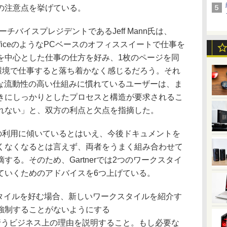
の注意点を挙げている。
ーチバイスプレジデントであるJeff Mann氏は、
 OfficeのようなPCベースのオフィススイートで仕事を
を中心とした仕事の仕方を好み、1枚のページを同
0的環境で仕事すると落ち着かなく感じるだろう。それ
うな流動性の高い仕組みに慣れているユーザーは、ま
きにしっかりとしたプロセスと構造が要求されるこ
れない」と、双方の利点と欠点を指摘した。
ルの利用に傾いているとはいえ、今後ドキュメントを
くなくなるとは言えず、両者をうまく組み合わせて
る。そのため、Gartnerでは2つのワークスタイ
ていくためのアドバイスを6つ上げている。
タイルを好む場合、新しいワークスタイルを紹介す
強制することがないようにする
うビジネス上の理由を説明すること。もし必要な