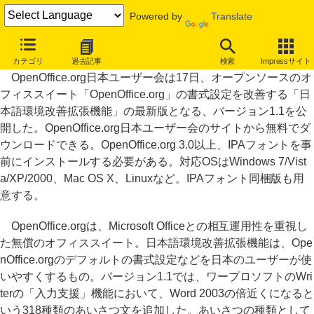
Powered by
Translate
OpenOffice.org、Wordの倍近くのあいさつ文を挿入できる拡張機能
カテゴリ
過去記事
検索
Impressサイト
OpenOffice.org日本ユーザー会は17日、オープンソースのオ
フィススイート「OpenOffice.org」の書式設定を改善する「日
本語環境改善拡張機能」の最新版となる、バージョン1.1を公
開した。OpenOffice.org日本ユーザー会のサイトから無料でダ
ウンロードできる。OpenOffice.org 3.0以上、IPAフォントを事
前にインストールする必要がある。対応OSはWindows 7/Vist
a/XP/2000、Mac OS X、Linuxなど。IPAフォント同梱版も用
意する。
OpenOffice.orgは、Microsoft Officeとの相互運用性を重視し
た無償のオフィススイート。日本語環境改善拡張機能は、Ope
nOffice.orgのデフォルトの書式設定などを日本のユーザーが使
いやすくするもの。バージョン1.1では、ワープロソフトのWri
terの「入力支援」機能において、Word 2003の倍近くになると
いう318種類のあいさつ文を追加した。あいさつの種類として