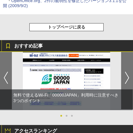
・
OpenOffice.org、2件の脆弱性を修正したバージョン3.1.1を公
開 (2009/9/2)
トップページに戻る
おすすめ記事
無料で使えるWi-Fi「00000JAPAN」利用時に注意すべき
3つのポイント
●
●
●
アクセスランキング