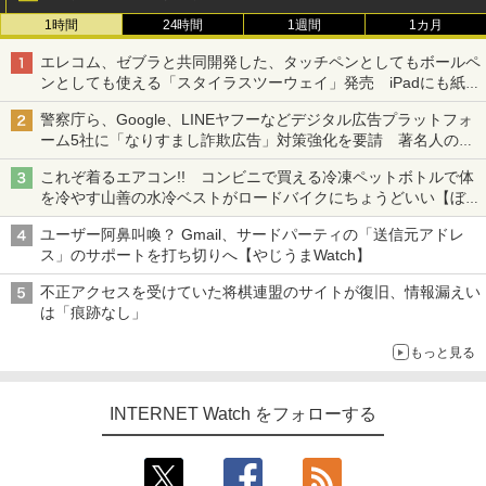
1時間
24時間
1週間
1カ月
エレコム、ゼブラと共同開発した、タッチペンとしてもボールペ
ンとしても使える「スタイラスツーウェイ」発売 iPadにも紙に
も、持ち替えずに書き込める
警察庁ら、Google、LINEヤフーなどデジタル広告プラットフォ
ーム5社に「なりすまし詐欺広告」対策強化を要請 著名人の写
真や映像を使った投資詐欺などへの対策として
これぞ着るエアコン!! コンビニで買える冷凍ペットボトルで体
を冷やす山善の水冷ベストがロードバイクにちょうどいい【ぼっ
ち・ざ・ろーど！その14】【空いた時間でなにしてる？】
ユーザー阿鼻叫喚？ Gmail、サードパーティの「送信元アドレ
ス」のサポートを打ち切りへ【やじうまWatch】
不正アクセスを受けていた将棋連盟のサイトが復旧、情報漏えい
は「痕跡なし」
もっと見る
INTERNET Watch をフォローする