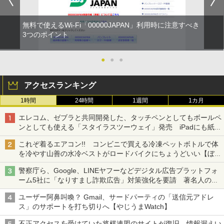
無料で使えるWi-Fi「00000JAPAN」利用時に注意すべき
3つのポイント
●
●
●
アクセスランキング
1時間
24時間
1週間
1カ月
エレコム、ゼブラと共同開発した、タッチペンとしてもボールペ
ンとしても使える「スタイラスツーウェイ」発売 iPadにも紙に
も、持ち替えずに書き込める
これぞ着るエアコン!! コンビニで買える冷凍ペットボトルで体
を冷やす山善の水冷ベストがロードバイクにちょうどいい【ぼっ
ち・ざ・ろーど！その14】【空いた時間でなにしてる？】
警察庁ら、Google、LINEヤフーなどデジタル広告プラットフォ
ーム5社に「なりすまし詐欺広告」対策強化を要請 著名人の写
真や映像を使った投資詐欺などへの対策として
ユーザー阿鼻叫喚？ Gmail、サードパーティの「送信元アドレ
ス」のサポートを打ち切りへ【やじうまWatch】
不正アクセスを受けていた将棋連盟のサイトが復旧、情報漏えい