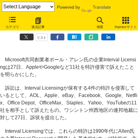
Powered by
Translate
MS共同創業者のポール・アレン氏、AppleやGoogleなど11社を特許
カテゴリ
過去記事
検索
Impressサイト
侵害で提訴
リスト
Microsoft共同創業者ポール・アレン氏の企業Interval Licensi
ngは27日、AppleやGoogleなど11社を特許侵害で訴えたこと
を明らかにした。
訴訟は、Interval Licensingが保有する4件の特許を侵害して
いるとして、AOL、Apple、eBay、Facebook、Google、Netfli
x、Office Depot、OfficeMax、Staples、Yahoo、YouTubeの11
社を相手として訴えたもの。ワシントン州西地区の連邦地裁に
対して27日、訴状を提出した。
Interval Licensingでは、これらの特許は1990年代にAllen氏