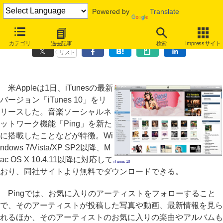
Powered by
Translate
「iTunes 10」リリース、音楽SNSの新機能「Ping」を搭載
カテゴリ
過去記事
検索
Impressサイト
リスト
米Appleは1日、iTunesの最新
バージョン「iTunes 10」をリ
リースした。音楽ソーシャルネ
ットワーク機能「Ping」を新た
に搭載したことなどが特徴。Wi
ndows 7/Vista/XP SP2以降、M
ac OS X 10.4.11以降に対応して
iTunes 10
おり、同社サイトより無料でダウンロードできる。
Pingでは、お気に入りのアーティストをフォローすること
で、そのアーティストが投稿した写真や動画、最新情報を見ら
れるほか、そのアーティストのお気に入りの楽曲やアルバムも