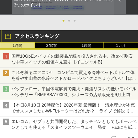
3つのポイント
●
●
●
アクセスランキング
1時間
24時間
1週間
1カ月
国産10GbEスイッチの新製品が続々投入される中、改めて割安
な中華スイッチの価値を見直す【イニシャルB】
これぞ着るエアコン!! コンビニで買える冷凍ペットボトルで体
を冷やす山善の水冷ベストがロードバイクにちょうどいい【ぼっ
ち・ざ・ろーど！その14】【空いた時間でなにしてる？】
バッファロー、半固体電解質で発火・発煙リスクの低いモバイル
バッテリー「BMPBSA10000」シリーズの店頭販売を9月上旬に
開始
【本日8月10日 20時配信】2026年夏 最新版！ 清水理史が本気
でオススメしたいWi-Fiルーターはどれか？ ライブで解説【清
水理史の「イニシャルB」チャンネル】
エレコム、ゼブラと共同開発した、タッチペンとしてもボールペ
ンとしても使える「スタイラスツーウェイ」発売 iPadにも紙に
も、持ち替えずに書き込める