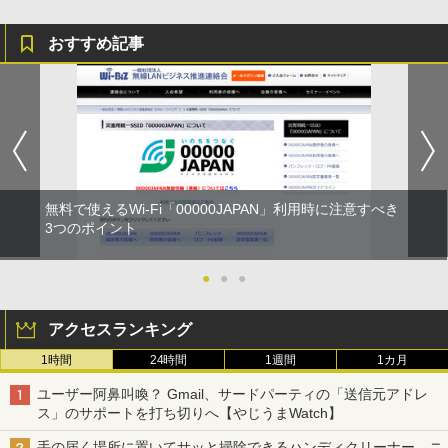
おすすめ記事
無料で使えるWi-Fi「00000JAPAN」利用時に注意すべき
3つのポイント
●
●
●
アクセスランキング
1時間
24時間
1週間
1カ月
ユーザー阿鼻叫喚？ Gmail、サードパーティの「送信元アドレ
ス」のサポートを打ち切りへ【やじうまWatch】
手の届く場所に置いてサッと掃除できるハンディクリーナー、ニ