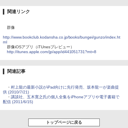
関連リンク
群像
http://www.bookclub.kodansha.co.jp/books/bungei/gunzo/index.ht
ml
群像iOSアプリ（iTUnesプレビュー）
http://itunes.apple.com/jp/app/id441051731?mt=8
関連記事
・
村上龍の最新小説がiPad向けに先行発売、坂本龍一が楽曲提
供 (2010/7/21)
・
講談社、五木寛之氏の個人全集をiPhoneアプリや電子書籍で
配信 (2011/6/15)
トップページに戻る