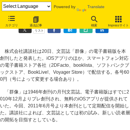
Powered by
Translate
講談社、「群像」電子書籍版を本創刊、文芸誌として初の試み
カテゴリ
過去記事
検索
Impressサイト
リスト
株式会社講談社は20日、文芸誌「群像」の電子書籍版を本
創刊したと発表した。iOSアプリのほか、スマートフォン対応
の電子書籍ストア各社（2DFacto、booklista、ソフトバンクブ
ックストア、BookLive!、Voyager Store）で配信する。各号60
0円（号によって変更する場合あり）。
「群像」は1946年創刊の月刊文芸誌。電子書籍版はすでに2
010年12月よりプレ創刊され、無料のiOSアプリが提供されて
いた。今回、2011年6月号より本創刊として定期配信を開始し
た。講談社によれば、文芸誌としては初の試み。新しい読者層
の開拓を目指すとしている。