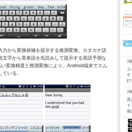
力から変換候補を提示する推測変換、カタカナ語
数文字から英単語を先読みして提示する英語予測な
や
い変換精度と推測変換により、Android端末でスム
ユ
している。
テ
打
や
見
イ
発