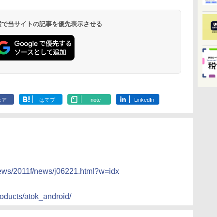
 検索で当サイトの記事を優先表示させる
ェア
はてブ
note
LinkedIn
news/2011f/news/j06221.html?w=idx
roducts/atok_android/