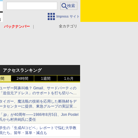
Impress サイト
全カテゴリ
バックナンバー
アクセスランキング
時間
24時間
1週間
1カ月
ユーザー阿鼻叫喚？ Gmail、サードパーティの
「送信元アドレス」のサポートを打ち切りへ
【やじうまWatch】
タイガー、魔法瓶の技術を応用した断熱材をデ
ータセンターに提供、東急グループの実証実験
で 「ステンレス密封真空断熱パネル TIVIP」
「.jp」が40周年――1986年8月5日、Jon Postel
氏から村井純氏に委任
学生の「生成AIコピペ」レポートで悩む大学教
員たち。留年・落単・減点も