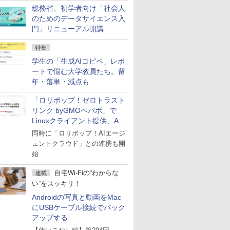
総務省、初学者向け「社会人
のためのデータサイエンス入
門」リニューアル開講
特集
学生の「生成AIコピペ」レポ
ートで悩む大学教員たち。留
年・落単・減点も
「ロリポップ！ゼロトラスト
リンク byGMOペパボ」で
Linuxクライアント提供、AI
エージェントの接続が容易に
同時に「ロリポップ！AIエージ
ェントクラウド」との連携も開
始
自宅Wi-Fiの“わからな
連載
い”をスッキリ！
Androidの写真と動画をMac
にUSBケーブル接続でバック
アップする