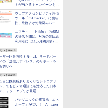
トが当たるキャンペーンをX
で実施。8月16日まで
ウェブアクセシビリティ評価
ツール「miChecker」に脆弱
性、総務省が対策済みバージ
ョンへの更新を呼び掛け
ニフティ、「NifMo」でeSIM
の提供を開始。対象の光回線
利用者には11カ月間月額770
円割引のキャンペーン
じうまWatch
ーザー阿鼻叫喚？ Gmail、サードパー
ィの「送信元アドレス」のサポートを
ち切りへ
じうまWatch
た目は既視感ありまくりなレトロデザ
ン、でもビデオ通話にも対応した日本
のチャットアプリが登場
パナソニックの充電池「エネ
ループ」が安い！ Amazon