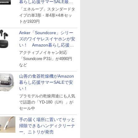
暮らし応援サマーSALE最終
日
「エネループ」スタンダードタ
イプの単3形・単4形×4本セッ
トが1920円
Anker「Soundcore」シリー
ズのワイヤレスイヤホンが安
い！ Amazon暮らし応援サ
マーSALE
アクティブノイキャン対応
「Soundcore P31i」が4990円
など
山善の食器乾燥機がAmazon
暮らし応援サマーSALEで安
い！
プラモデルの乾燥用途にも人気
で話題の「YD-180（LH）」が
セール中
手の届く場所に置いてサッと
掃除できるハンディクリーナ
ー、ニトリが発売