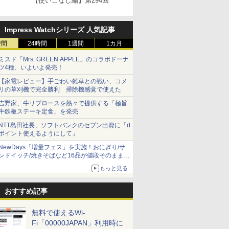
【使いこなし編】第294回
Impress Watchシリーズ 人気記事
時間
24時間
1週間
1カ月
ミスド「Mrs. GREEN APPLE」のコラボドーナ
ツ4種、いよいよ発売！
【家電レビュー】手ごわい雑草との戦い、コメ
リの草刈機で完全勝利 掃除機感覚で使えた
吉野家、牛リブロースを熱々で提供する「極旨
牛鉄板ステーキ定食」を発売
NTT島田社長、ソフトバンクのセブン出資に「d
ポイント使えるようにして」
NewDays「増量フェス」を実施！おにぎり/サ
ンドイッチ/焼きそばなど16品が値段そのままで
ボリュームアップ
もっと見る
おすすめ記事
無料で使えるWi-
Fi「00000JAPAN」利用時に