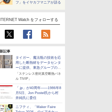
フ」をイヤカフマニアが語る
NTERNET Watch をフォローする
新記事
タイガー、魔法瓶の技術を応
用した断熱材をデータセンタ
ーに提供、東急グループの実
証実験で
「ステンレス密封真空断熱パネ
ル TIVIP」
「.jp」が40周年――1986年8
月5日、Jon Postel氏から村
井純氏に委任
ニフティ、「Maker Faire
Tokyo 2026」のペアチケッ