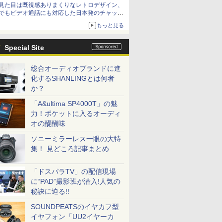
見た目は既視感ありまくりなレトロデザイン、
でもビデオ通話にも対応した日本発のチャット
アプリが登場【やじうまWatch】
もっと見る
Special Site
総合オーディオブランドに進
化するSHANLINGとは何者
か？
「A&ultima SP4000T」の魅
力！ポケットに入るオーディ
オの醍醐味
ソニーミラーレス一眼の大特
集！ 見どころ記事まとめ
「ドスパラTV」の配信現場
に“PAD”撮影班が潜入!人気の
秘訣に迫る!!
SOUNDPEATSのイヤカフ型
イヤフォン「UU2イヤーカ