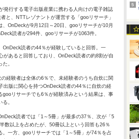
が発行する電子出版産業に携わる人向けの電子雑誌
読者と、NTTレゾナントが運営する「gooリサーチ」
nDeckが9月12日～20日、gooリサーチが10月
Deck読者が294件、gooリサーチが1063件。
nDeck読者の44％が経験していると回答。一
心があると回答しており、OnDeck読者の約8割が自
った。
炊の経験者は全体の6％で、未経験者のうち自炊に関
出版に関心を持つOnDeck読者の44％に自炊の経
gooリサーチでも6％が経験済みという結果は、事
いる。
Deck読者では「1～5冊」が最多の37％、次が「5
が半数以上を占めたが、50冊以上という回答も26％
。一方、gooリサーチでは「1～5冊」が74％を占