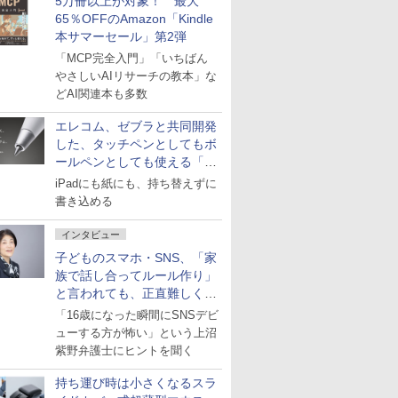
5万冊以上が対象！ 最大
65％OFFのAmazon「Kindle
本サマーセール」第2弾
「MCP完全入門」「いちばん
やさしいAIリサーチの教本」な
どAI関連本も多数
エレコム、ゼブラと共同開発
した、タッチペンとしてもボ
ールペンとしても使える「ス
タイラスツーウェイ」発売
iPadにも紙にも、持ち替えずに
書き込める
インタビュー
子どものスマホ・SNS、「家
族で話し合ってルール作り」
と言われても、正直難しくな
いですか？
「16歳になった瞬間にSNSデビ
ューする方が怖い」という上沼
紫野弁護士にヒントを聞く
持ち運び時は小さくなるスラ