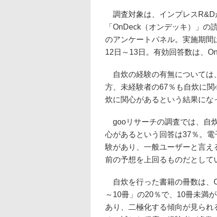
調査対象は、インプレスR&D
「OnDeck（オンデッキ）」の
のアンケートパネル。実施期間は、O
12日～13日。有効回答数は、On
自炊の経験の有無については、O
方、未経験者の67％も自炊に関
炊に関心があるという結果にな
gooリサーチの調査では、自
心があるという回答は37％。電子
験があり、一般ユーザーと言える
前の予想を上回るものだとして
自炊を行った書籍の冊数は、On
～10冊」の20％で、10冊未満
あり、二極化する傾向が見られる