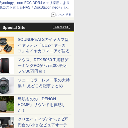
Synology、non-ECC DDR4メモリ採用により
低コスト化したNAS「DiskStation neo+」シリ
ーズ 予算を抑えて導入でき、ECCメモリへの
もっと見る
アップグレードも可能
Special Site
SOUNDPEATSのイヤカフ型
イヤフォン「UU2イヤーカ
フ」をイヤカフマニアが語る
マウス、RTX 5060 Ti搭載ゲ
ーミングPCが7万5,000円オ
フで30万円台！
ソニーミラーレス一眼の大特
集！ 見どころ記事まとめ
鳥肌ものの「DENON
HOME」サウンドを体感し
た！
クリエイティブが作った2万
円台の“小さなピュアオーデ