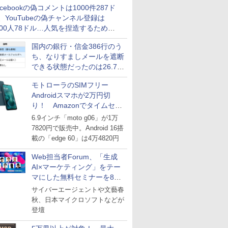
acebookの偽コメントは1000件287ド
、YouTubeの偽チャンネル登録は
000人78ドル…人気を捏造するための
格リストが公開中
国内の銀行・信金386行のう
ち、なりすましメールを遮断
できる状態だったのは26.7％
にとどまる～GMOブランド
モトローラのSIMフリー
セキュリティ調査
Androidスマホが2万円切
り！ Amazonでタイムセー
ル
6.9インチ「moto g06」が1万
7820円で販売中。Android 16搭
載の「edge 60」は4万4820円
Web担当者Forum、「生成
AI×マーケティング」をテー
マにした無料セミナーを8月
27日にオンライン開催
サイバーエージェントや文藝春
秋、日本マイクロソフトなどが
登壇