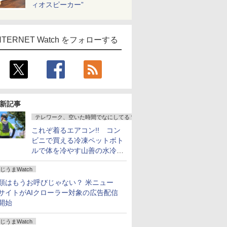
ィオスピーカー”
NTERNET Watch をフォローする
新記事
テレワーク、空いた時間でなにしてる？
これぞ着るエアコン!! コン
ビニで買える冷凍ペットボト
ルで体を冷やす山善の水冷ベ
ストがロードバイクにちょう
じうまWatch
どいい【ぼっち・ざ・ろー
ど！その14】
類はもうお呼びじゃない？ 米ニュー
サイトがAIクローラー対象の広告配信
開始
じうまWatch