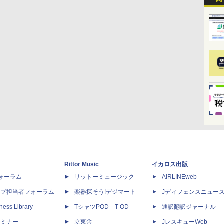
Rittor Music
イカロス出版
dフォーラム
リットーミュージック
AIRLINEweb
ップ担当者フォーラム
楽器探そう!デジマート
Jディフェンスニュー
ness Library
TシャツPOD T-OD
通訳翻訳ジャーナル
セミナー
立東舎
JレスキューWeb