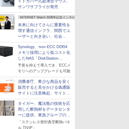
イドカバー式超薄型マウス、
サンワサプライが発売
INTERNET Watch 30周年記念インタビュー
未来に向けてさらに重要性を
増す通信インフラ、関西でユ
ーザーと向き合い、社会
の“あたらしい”を起動し続け
Synology、non-ECC DDR4
る～オプテージ
メモリ採用により低コスト化
したNAS「DiskStation
neo+」シリーズ
予算を抑えて導入でき、ECCメ
モリへのアップグレードも可能
消費者庁、希少な商品を安く
販売すると見せかける偽通販
サイトに注意喚起、サイト名
とドメイン名を公表
タイガー、魔法瓶の技術を応
用した断熱材をデータセンタ
ーに提供、東急グループの実
証実験で
「ステンレス密封真空断熱パネ
ル TIVIP」