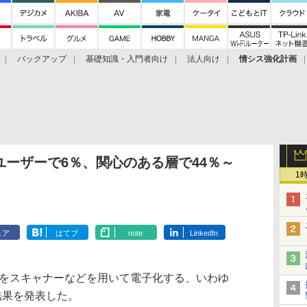
バックアップ
基礎知識・入門者向け
法人向け
情シス強化計画
ユーザーで6％、関心のある層で44％～
1
ェア
はてブ
note
LinkedIn
籍をスキャナーなどを用いて電子化する、いわゆ
結果を発表した。