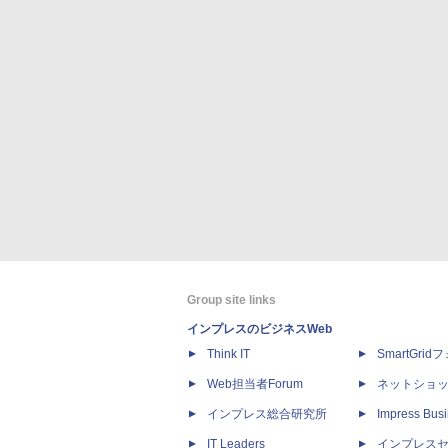
Group site links
インプレスのビジネスWeb
Think IT
SmartGri
Web担当者Forum
ネットショ
インプレス総合研究所
Impress Busi
IT Leaders
インプレス