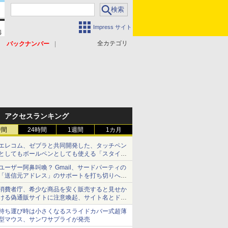
Impress サイト
全カテゴリ
バックナンバー
アクセスランキング
時間
24時間
1週間
1カ月
エレコム、ゼブラと共同開発した、タッチペン
としてもボールペンとしても使える「スタイラ
スツーウェイ」発売 iPadにも紙にも、持ち替
ユーザー阿鼻叫喚？ Gmail、サードパーティの
えずに書き込める
「送信元アドレス」のサポートを打ち切りへ
【やじうまWatch】
消費者庁、希少な商品を安く販売すると見せか
ける偽通販サイトに注意喚起、サイト名とドメ
イン名を公表
持ち運び時は小さくなるスライドカバー式超薄
型マウス、サンワサプライが発売