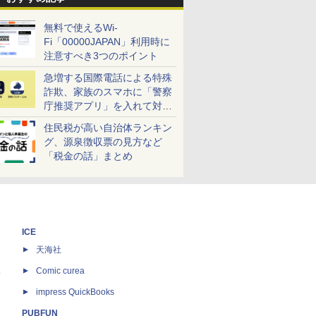
無料で使えるWi-
Fi「00000JAPAN」利用時に
注意すべき3つのポイント
急増する国際電話による特殊
詐欺、家族のスマホに「警察
庁推奨アプリ」を入れて対策
しよう！
住民税が高い自治体ランキン
グ、源泉徴収票の見方など
「税金の話」まとめ
ICE
天海社
ス
Comic curea
impress QuickBooks
PUBFUN