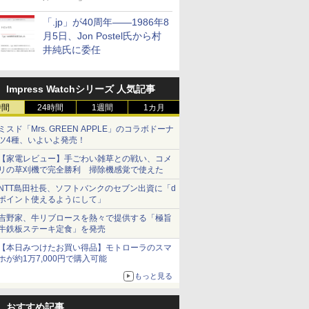
「.jp」が40周年――1986年8
月5日、Jon Postel氏から村
井純氏に委任
Impress Watchシリーズ 人気記事
時間
24時間
1週間
1カ月
ミスド「Mrs. GREEN APPLE」のコラボドーナ
ツ4種、いよいよ発売！
【家電レビュー】手ごわい雑草との戦い、コメ
リの草刈機で完全勝利 掃除機感覚で使えた
NTT島田社長、ソフトバンクのセブン出資に「d
ポイント使えるようにして」
吉野家、牛リブロースを熱々で提供する「極旨
牛鉄板ステーキ定食」を発売
【本日みつけたお買い得品】モトローラのスマ
ホが約1万7,000円で購入可能
もっと見る
おすすめ記事