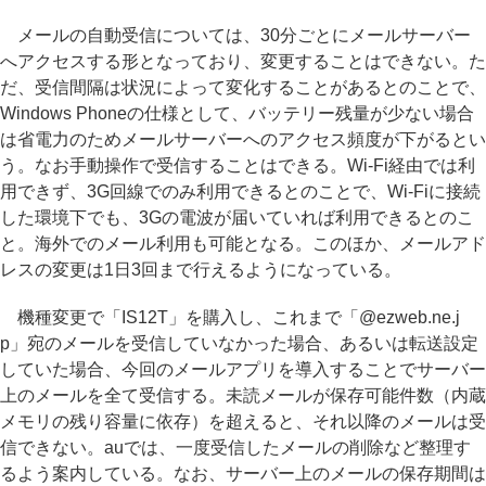
メールの自動受信については、30分ごとにメールサーバー
へアクセスする形となっており、変更することはできない。た
だ、受信間隔は状況によって変化することがあるとのことで、
Windows Phoneの仕様として、バッテリー残量が少ない場合
は省電力のためメールサーバーへのアクセス頻度が下がるとい
う。なお手動操作で受信することはできる。Wi-Fi経由では利
用できず、3G回線でのみ利用できるとのことで、Wi-Fiに接続
した環境下でも、3Gの電波が届いていれば利用できるとのこ
と。海外でのメール利用も可能となる。このほか、メールアド
レスの変更は1日3回まで行えるようになっている。
機種変更で「IS12T」を購入し、これまで「@ezweb.ne.j
p」宛のメールを受信していなかった場合、あるいは転送設定
していた場合、今回のメールアプリを導入することでサーバー
上のメールを全て受信する。未読メールが保存可能件数（内蔵
メモリの残り容量に依存）を超えると、それ以降のメールは受
信できない。auでは、一度受信したメールの削除など整理す
るよう案内している。なお、サーバー上のメールの保存期間は