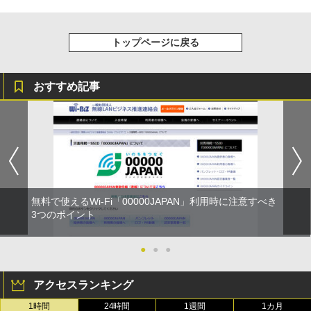
トップページに戻る
おすすめ記事
無料で使えるWi-Fi「00000JAPAN」利用時に注意すべき
3つのポイント
●
●
●
アクセスランキング
1時間
24時間
1週間
1カ月