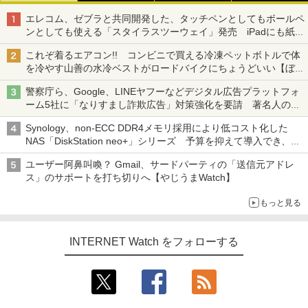
エレコム、ゼブラと共同開発した、タッチペンとしてもボールペ
ンとしても使える「スタイラスツーウェイ」発売 iPadにも紙に
も、持ち替えずに書き込める
これぞ着るエアコン!! コンビニで買える冷凍ペットボトルで体
を冷やす山善の水冷ベストがロードバイクにちょうどいい【ぼっ
ち・ざ・ろーど！その14】【空いた時間でなにしてる？】
警察庁ら、Google、LINEヤフーなどデジタル広告プラットフォ
ーム5社に「なりすまし詐欺広告」対策強化を要請 著名人の写
真や映像を使った投資詐欺などへの対策として
Synology、non-ECC DDR4メモリ採用により低コスト化した
NAS「DiskStation neo+」シリーズ 予算を抑えて導入でき、
ECCメモリへのアップグレードも可能
ユーザー阿鼻叫喚？ Gmail、サードパーティの「送信元アドレ
ス」のサポートを打ち切りへ【やじうまWatch】
もっと見る
INTERNET Watch をフォローする