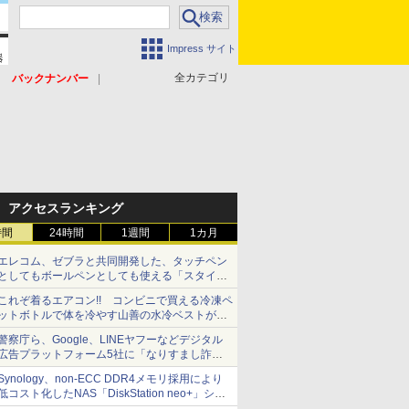
Impress サイト
全カテゴリ
バックナンバー
アクセスランキング
時間
24時間
1週間
1カ月
エレコム、ゼブラと共同開発した、タッチペン
としてもボールペンとしても使える「スタイラ
スツーウェイ」発売 iPadにも紙にも、持ち替
これぞ着るエアコン!! コンビニで買える冷凍ペ
えずに書き込める
ットボトルで体を冷やす山善の水冷ベストがロ
ードバイクにちょうどいい【ぼっち・ざ・ろー
警察庁ら、Google、LINEヤフーなどデジタル
ど！その14】【空いた時間でなにしてる？】
広告プラットフォーム5社に「なりすまし詐欺
広告」対策強化を要請 著名人の写真や映像を
Synology、non-ECC DDR4メモリ採用により
使った投資詐欺などへの対策として
低コスト化したNAS「DiskStation neo+」シリ
ーズ 予算を抑えて導入でき、ECCメモリへの