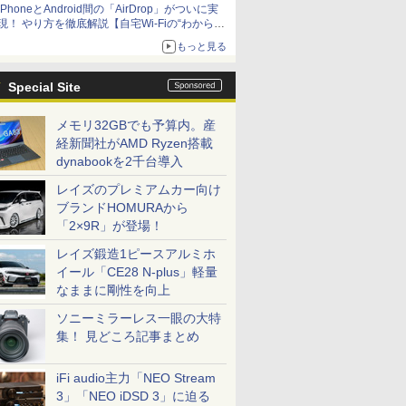
iPhoneとAndroid間の「AirDrop」がついに実
アップグレードも可能
現！ やり方を徹底解説【自宅Wi-Fiの“わからな
い”をスッキリ！】
もっと見る
Special Site
メモリ32GBでも予算内。産
経新聞社がAMD Ryzen搭載
dynabookを2千台導入
レイズのプレミアムカー向け
ブランドHOMURAから
「2×9R」が登場！
レイズ鍛造1ピースアルミホ
イール「CE28 N-plus」軽量
なままに剛性を向上
ソニーミラーレス一眼の大特
集！ 見どころ記事まとめ
iFi audio主力「NEO Stream
3」「NEO iDSD 3」に迫る