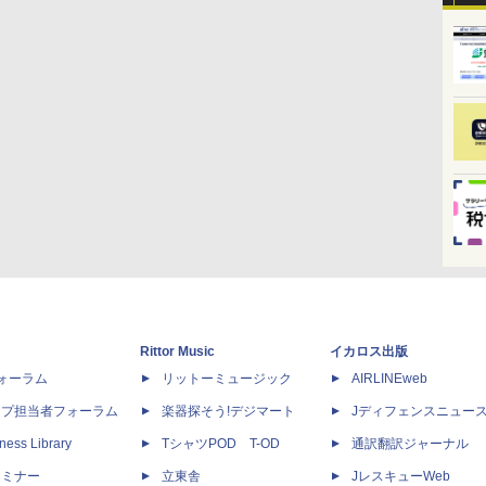
Rittor Music
イカロス出版
dフォーラム
リットーミュージック
AIRLINEweb
ップ担当者フォーラム
楽器探そう!デジマート
Jディフェンスニュー
ness Library
TシャツPOD T-OD
通訳翻訳ジャーナル
セミナー
立東舎
JレスキューWeb