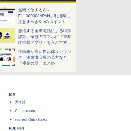
無料で使えるWi-
Fi「00000JAPAN」利用時に
注意すべき3つのポイント
急増する国際電話による特殊
詐欺、家族のスマホに「警察
庁推奨アプリ」を入れて対策
しよう！
住民税が高い自治体ランキン
グ、源泉徴収票の見方など
「税金の話」まとめ
ICE
天海社
ス
Comic curea
impress QuickBooks
PUBFUN