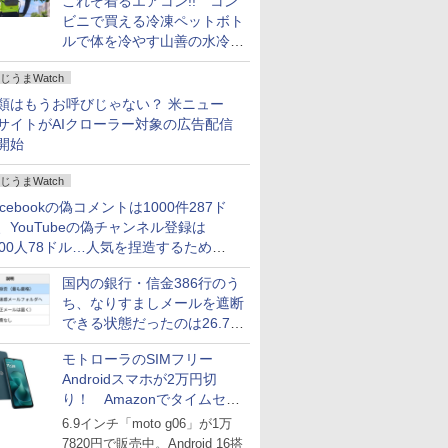
これぞ着るエアコン!! コン
ビニで買える冷凍ペットボト
ルで体を冷やす山善の水冷ベ
ストがロードバイクにちょう
じうまWatch
どいい【ぼっち・ざ・ろー
ど！その14】
類はもうお呼びじゃない？ 米ニュー
サイトがAIクローラー対象の広告配信
開始
じうまWatch
acebookの偽コメントは1000件287ド
、YouTubeの偽チャンネル登録は
000人78ドル…人気を捏造するための
格リストが公開中
国内の銀行・信金386行のう
ち、なりすましメールを遮断
できる状態だったのは26.7％
にとどまる～GMOブランド
モトローラのSIMフリー
セキュリティ調査
Androidスマホが2万円切
り！ Amazonでタイムセー
ル
6.9インチ「moto g06」が1万
7820円で販売中。Android 16搭