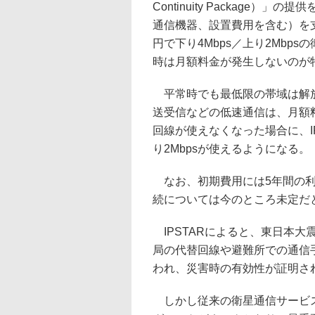
Continuity Package）
通信機器、設置費用を含む）を支
円で下り4Mbps／上り2Mb
時は月額料金が発生しないのが
平常時でも最低限の帯域は解放
送受信などの低速通信は、月額
回線が使えなくなった場合に、IP
り2Mbpsが使えるようになる。
なお、初期費用には5年間の利
続については今のところ未定だ
IPSTARによると、東日本
局の代替回線や避難所での通信
われ、災害時の有効性が証明さ
しかし従来の衛星通信サービス