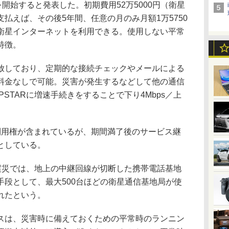
」の提供を開始すると発表した。初期費用52万5000円（衛星
払えば、その後5年間、任意の月のみ月額1万5750
psの衛星インターネットを利用できる。使用しない平常
特徴。
しており、定期的な接続チェックやメールによる
料金なしで可能。災害が発生するなどして他の通信
STARに増速手続きをすることで下り4Mbps／上
用権が含まれているが、期間満了後のサービス継
としている。
大震災では、地上の中継回線が切断した携帯電話基地
手段として、最大500台ほどの衛星通信基地局が使
れたという。
は、災害時に備えておくための平常時のランニン