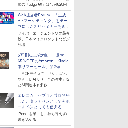
載の「edge 60」は4万4820円
Web担当者Forum、「生成
AI×マーケティング」をテー
マにした無料セミナーを8月
27日にオンライン開催
サイバーエージェントや文藝春
秋、日本マイクロソフトなどが
登壇
5万冊以上が対象！ 最大
65％OFFのAmazon「Kindle
本サマーセール」第2弾
「MCP完全入門」「いちばん
やさしいAIリサーチの教本」な
どAI関連本も多数
エレコム、ゼブラと共同開発
した、タッチペンとしてもボ
ールペンとしても使える「ス
タイラスツーウェイ」発売
iPadにも紙にも、持ち替えずに
書き込める