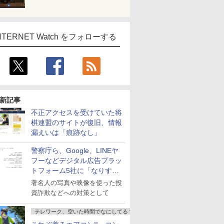
NTERNET Watch をフォローする
新記事
不正アクセスを受けていた将
棋連盟のサイトが復旧、情報
漏えいは「痕跡なし」
警察庁ら、Google、LINEヤ
フーなどデジタル広告プラッ
トフォーム5社に「なりすま
し詐欺広告」対策強化を要請
著名人の写真や映像を使った投
資詐欺などへの対策として
テレワーク、空いた時間でなにしてる？