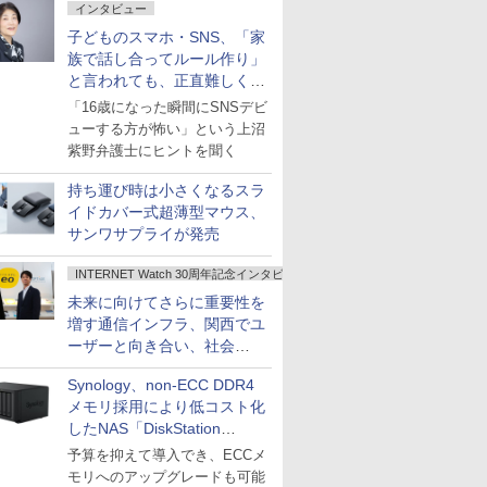
インタビュー
子どものスマホ・SNS、「家
族で話し合ってルール作り」
と言われても、正直難しくな
いですか？
「16歳になった瞬間にSNSデビ
ューする方が怖い」という上沼
紫野弁護士にヒントを聞く
持ち運び時は小さくなるスラ
イドカバー式超薄型マウス、
サンワサプライが発売
INTERNET Watch 30周年記念インタビュー
未来に向けてさらに重要性を
増す通信インフラ、関西でユ
ーザーと向き合い、社会
の“あたらしい”を起動し続け
Synology、non-ECC DDR4
る～オプテージ
メモリ採用により低コスト化
したNAS「DiskStation
neo+」シリーズ
予算を抑えて導入でき、ECCメ
モリへのアップグレードも可能