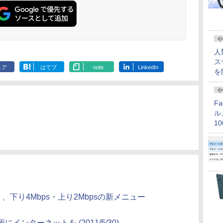
や
人
ス
ェア
はてブ
note
LinkedIn
を
や
F
ル
1
価
、下り4Mbps・上り2Mbpsの新メニュー
ンターネットを (2011/5/30)