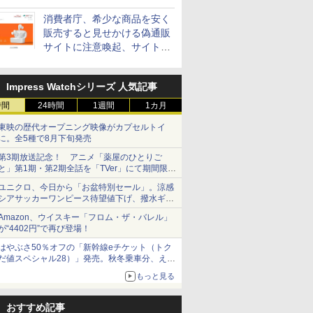
消費者庁、希少な商品を安く
販売すると見せかける偽通販
サイトに注意喚起、サイト名
とドメイン名を公表
Impress Watchシリーズ 人気記事
時間
24時間
1週間
1カ月
東映の歴代オープニング映像がカプセルトイ
に。全5種で8月下旬発売
第3期放送記念！ アニメ「薬屋のひとりご
と」第1期・第2期全話を「TVer」にて期間限定
で順次無料配信開始
ユニクロ、今日から「お盆特別セール」。涼感
シアサッカーワンピース待望値下げ、撥水ギア
ショーツは1990円に
Amazon、ウイスキー「フロム・ザ・バレル」
が“4402円”で再び登場！
はやぶさ50％オフの「新幹線eチケット（トク
だ値スペシャル28）」発売。秋冬乗車分、えき
ねっと限定
もっと見る
おすすめ記事