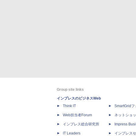
Group site links
インプレスのビジネスWeb
Think IT
SmartGri
Web担当者Forum
ネットショ
インプレス総合研究所
Impress Busi
IT Leaders
インプレス