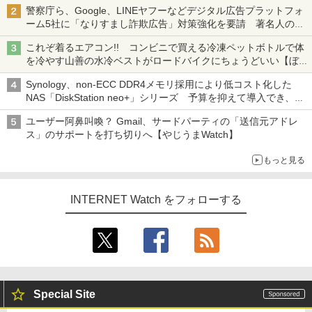
も、持ち替えずに書き込める
警察庁ら、Google、LINEヤフーなどデジタル広告プラットフォ
ーム5社に「なりすまし詐欺広告」対策強化を要請 著名人の写
真や映像を使った投資詐欺などへの対策として
これぞ着るエアコン!! コンビニで買える冷凍ペットボトルで体
を冷やす山善の水冷ベストがロードバイクにちょうどいい【ぼっ
ち・ざ・ろーど！その14】【空いた時間でなにしてる？】
Synology、non-ECC DDR4メモリ採用により低コスト化した
NAS「DiskStation neo+」シリーズ 予算を抑えて導入でき、
ECCメモリへのアップグレードも可能
ユーザー阿鼻叫喚？ Gmail、サードパーティの「送信元アドレ
ス」のサポートを打ち切りへ【やじうまWatch】
もっと見る
INTERNET Watch をフォローする
Special Site