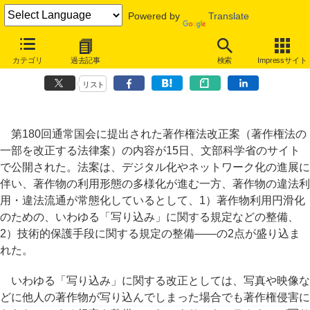
Powered by
Translate
著作権法改正案が国会に提出、「写り込み」は合法化、DVDリッピン
カテゴリ
過去記事
検索
Impressサイト
グは違法化
リスト
第180回通常国会に提出された著作権法改正案（著作権法の
一部を改正する法律案）の内容が15日、文部科学省のサイト
で公開された。法案は、デジタル化やネットワーク化の進展に
伴い、著作物の利用形態の多様化が進む一方、著作物の違法利
用・違法流通が常態化しているとして、1）著作物利用円滑化
のための、いわゆる「写り込み」に関する規定などの整備、
2）技術的保護手段に関する規定の整備――の2点が盛り込ま
れた。
いわゆる「写り込み」に関する改正としては、写真や映像な
どに他人の著作物が写り込んでしまった場合でも著作権侵害に