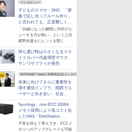
インタビュー
子どものスマホ・SNS、「家
族で話し合ってルール作り」
と言われても、正直難しくな
いですか？
「16歳になった瞬間にSNSデビ
ューする方が怖い」という上沼
紫野弁護士にヒントを聞く
持ち運び時は小さくなるスラ
イドカバー式超薄型マウス、
サンワサプライが発売
INTERNET Watch 30周年記念インタビュー
未来に向けてさらに重要性を
増す通信インフラ、関西でユ
ーザーと向き合い、社会
の“あたらしい”を起動し続け
Synology、non-ECC DDR4
る～オプテージ
メモリ採用により低コスト化
したNAS「DiskStation
neo+」シリーズ
予算を抑えて導入でき、ECCメ
モリへのアップグレードも可能