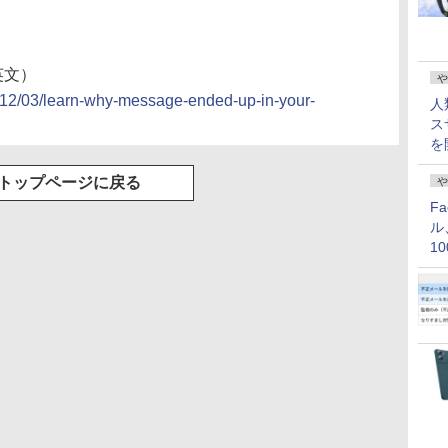
英文）
や
2012/03/learn-why-message-ended-up-in-your-
人
ス
を
トップページに戻る
や
F
ル
1
価