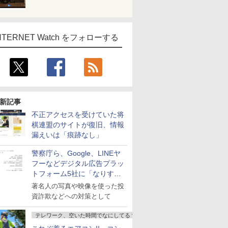
NTERNET Watch をフォローする
新記事
不正アクセスを受けていた将
棋連盟のサイトが復旧、情報
漏えいは「痕跡なし」
警察庁ら、Google、LINEヤ
フーなどデジタル広告プラッ
トフォーム5社に「なりすま
し詐欺広告」対策強化を要請
著名人の写真や映像を使った投
資詐欺などへの対策として
テレワーク、空いた時間でなにしてる？