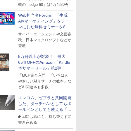
載の「edge 60」は4万4820円
Web担当者Forum、「生成
AI×マーケティング」をテー
マにした無料セミナーを8月
27日にオンライン開催
サイバーエージェントや文藝春
秋、日本マイクロソフトなどが
登壇
5万冊以上が対象！ 最大
65％OFFのAmazon「Kindle
本サマーセール」第2弾
「MCP完全入門」「いちばん
やさしいAIリサーチの教本」な
どAI関連本も多数
エレコム、ゼブラと共同開発
した、タッチペンとしてもボ
ールペンとしても使える「ス
タイラスツーウェイ」発売
iPadにも紙にも、持ち替えずに
書き込める