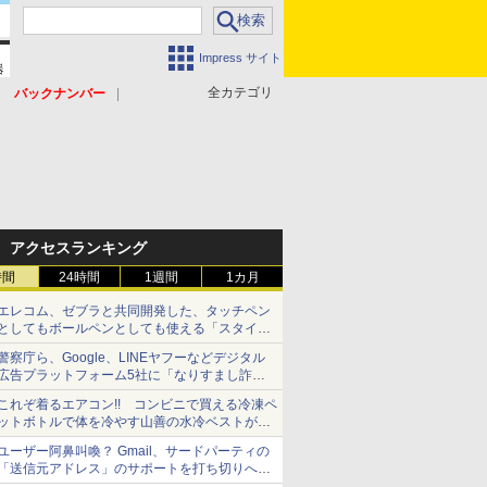
Impress サイト
全カテゴリ
バックナンバー
アクセスランキング
時間
24時間
1週間
1カ月
エレコム、ゼブラと共同開発した、タッチペン
としてもボールペンとしても使える「スタイラ
スツーウェイ」発売 iPadにも紙にも、持ち替
警察庁ら、Google、LINEヤフーなどデジタル
えずに書き込める
広告プラットフォーム5社に「なりすまし詐欺
広告」対策強化を要請 著名人の写真や映像を
これぞ着るエアコン!! コンビニで買える冷凍ペ
使った投資詐欺などへの対策として
ットボトルで体を冷やす山善の水冷ベストがロ
ードバイクにちょうどいい【ぼっち・ざ・ろー
ユーザー阿鼻叫喚？ Gmail、サードパーティの
ど！その14】【空いた時間でなにしてる？】
「送信元アドレス」のサポートを打ち切りへ
【やじうまWatch】