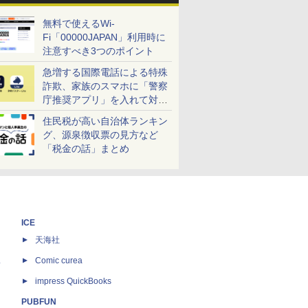
無料で使えるWi-
Fi「00000JAPAN」利用時に
注意すべき3つのポイント
急増する国際電話による特殊
詐欺、家族のスマホに「警察
庁推奨アプリ」を入れて対策
しよう！
住民税が高い自治体ランキン
グ、源泉徴収票の見方など
「税金の話」まとめ
ICE
天海社
ス
Comic curea
impress QuickBooks
PUBFUN