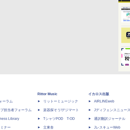
Rittor Music
イカロス出版
dフォーラム
リットーミュージック
AIRLINEweb
ップ担当者フォーラム
楽器探そう!デジマート
Jディフェンスニュー
ness Library
TシャツPOD T-OD
通訳翻訳ジャーナル
セミナー
立東舎
JレスキューWeb