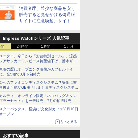
消費者庁、希少な商品を安く
販売すると見せかける偽通販
サイトに注意喚起、サイト名
とドメイン名を公表
Impress Watchシリーズ 人気記事
時間
24時間
1週間
1カ月
ユニクロ、今日から「お盆特別セール」。涼感
シアサッカーワンピース待望値下げ、撥水ギア
ショーツは1990円に
東映の歴代オープニング映像がカプセルトイ
に。全5種で8月下旬発売
令和のファミコンディスクシステム？安価に書
き換え可能なGB用「しましまディスクシステ
ム」
カルディ、オンライン限定「ネコバッグ＆タン
ブラーセット」を一般販売。7月の抽選販売の
当選無効分
スターバックス、横浜に“文化財カフェ”8月10日
オープン
もっと見る
おすすめ記事