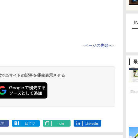
I
-
ページの先頭へ
-
最
 検索で当サイトの記事を優先表示させる
ェア
はてブ
note
LinkedIn