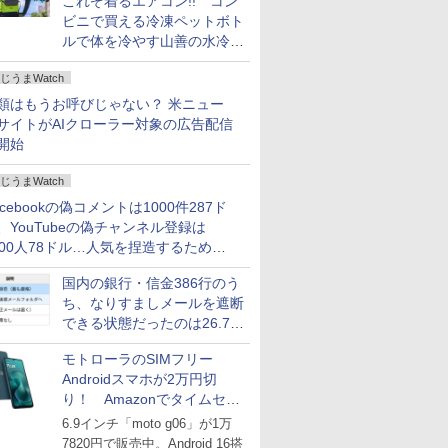
これぞ着るエアコン!! コン
ビニで買える冷凍ペットボト
ルで体を冷やす山善の水冷ベ
ストがロードバイクにちょう
じうまWatch
どいい【ぼっち・ざ・ろー
ど！その14】
類はもうお呼びじゃない？ 米ニュー
サイトがAIクローラー対象の広告配信
開始
じうまWatch
acebookの偽コメントは1000件287ド
、YouTubeの偽チャンネル登録は
000人78ドル…人気を捏造するための
格リストが公開中
国内の銀行・信金386行のう
ち、なりすましメールを遮断
できる状態だったのは26.7％
にとどまる～GMOブランド
モトローラのSIMフリー
セキュリティ調査
Androidスマホが2万円切
り！ Amazonでタイムセー
ル
6.9インチ「moto g06」が1万
7820円で販売中。Android 16搭