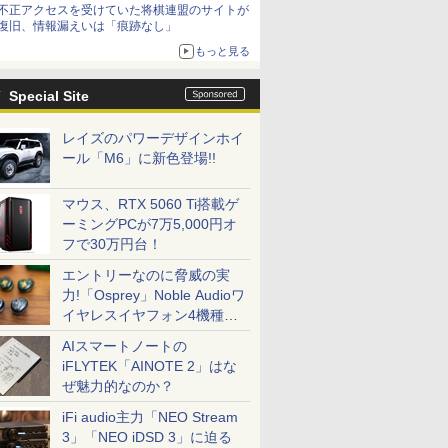
不正アクセスを受けていた将棋連盟のサイトが
復旧、情報漏えいは「痕跡なし」
もっと見る
Special Site
レイズのパワーデザインホイ
ール「M6」に新色登場!!
マウス、RTX 5060 Ti搭載ゲ
ーミングPCが7万5,000円オ
フで30万円台！
エントリーなのに脅威の実
力!「Osprey」Noble Audioワ
イヤレスイヤフォン4機種を
一気に聴く
AIスマートノートの
iFLYTEK「AINOTE 2」はな
ぜ魅力的なのか？
iFi audio主力「NEO Stream
3」「NEO iDSD 3」に迫る