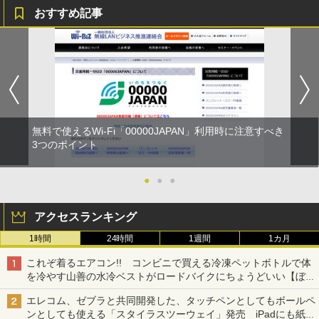
おすすめ記事
無料で使えるWi-Fi「00000JAPAN」利用時に注意すべき
3つのポイント
●
●
●
アクセスランキング
1時間
24時間
1週間
1カ月
これぞ着るエアコン!! コンビニで買える冷凍ペットボトルで体
を冷やす山善の水冷ベストがロードバイクにちょうどいい【ぼっ
ち・ざ・ろーど！その14】【空いた時間でなにしてる？】
エレコム、ゼブラと共同開発した、タッチペンとしてもボールペ
ンとしても使える「スタイラスツーウェイ」発売 iPadにも紙に