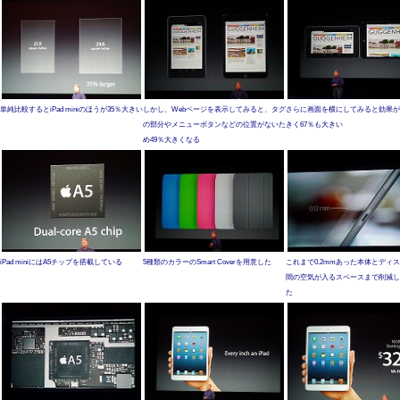
単純比較するとiPad miniのほうが35％大きい
しかし、Webページを表示してみると、タグ
さらに画面を横にしてみると効果が
の部分やメニューボタンなどの位置がないた
きく67％も大きい
め49％大きくなる
iPad miniにはA5チップを搭載している
5種類のカラーのSmart Coverを用意した
これまで0.2mmあった本体とディ
間の空気が入るスペースまで削減し
た