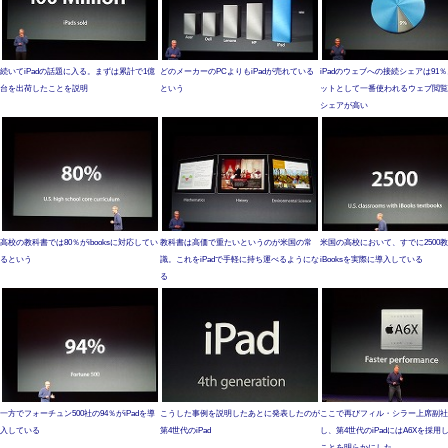
続いてiPadの話題に入る。まずは累計で1億
どのメーカーのPCよりもiPadが売れている
iPadのウェブへの接続シェアは91
台を出荷したことを説明
という
ットとして一番使われるウェブ閲覧
シェアが高い
高校の教科書では80％がibooksに対応してい
教科書は高価で重たいというのが米国の常
米国の高校において、すでに2500
るという
識。これをiPadで手軽に持ち運べるようにな
iBooksを実際に導入している
る
一方でフォーチュン500社の94％がiPadを導
こうした事例を説明したあとに発表したのが
ここで再びフィル・シラー上席副社
入している
第4世代のiPad
し、第4世代のiPadにはA6Xを採用
ことを明らかにした