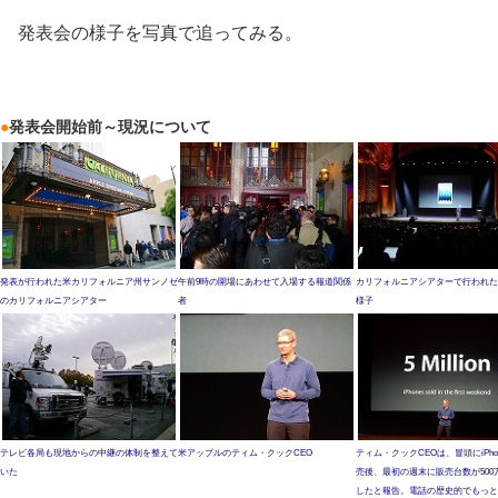
発表会の様子を写真で追ってみる。
●
発表会開始前～現況について
発表が行われた米カリフォルニア州サンノゼ
午前9時の開場にあわせて入場する報道関係
カリフォルニアシアターで行われた
のカリフォルニアシアター
者
様子
テレビ各局も現地からの中継の体制を整えて
米アップルのティム・クックCEO
ティム・クックCEOは、冒頭にiPhon
いた
売後、最初の週末に販売台数が500
したと報告。電話の歴史的でもっと