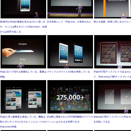
第4世代のiPadの裏側を見せるのかと思いき
正式名称として「iPad mini」が発表された
薄さを強調。鉛筆と同じ太さだとい
や、そこには噂されていたiPad miniが。会場
からは拍手が起こる
iPadに比べて53％も軽量化している。重量は
ブラックとホワイトの2色を用意している
iPadが9.7型ディスプレイであるの
308g
て、iPad miniは7.9型ディスプレ
iPad2と同じ解像度を達成している。機能は
iPad用に開発された27万5000種類のアプリケ
Androidの7型ディスプレイとiPad mi
削らずにサイズだけを小さくしたというのが
ーションはそのまま利用できる
を比較してみる
iPad miniの特徴