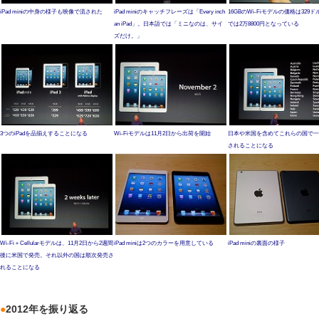
iPad miniの中身の様子も映像で流された
iPad miniのキャッチフレーズは「Every inch
16GBのWi-Fiモデルの価格は329
an iPad」。日本語では「ミニなのは、サイ
では2万8800円となっている
ズだけ。」
3つのiPadを品揃えすることになる
Wi-Fiモデルは11月2日から出荷を開始
日本や米国を含めてこれらの国で一
されることになる
Wi-Fi＋Cellularモデルは、11月2日から2週間
iPad miniは2つのカラーを用意している
iPad miniの裏面の様子
後に米国で発売。それ以外の国は順次発売さ
れることになる
●
2012年を振り返る