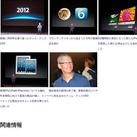
最後に2012年を振り返ったティム・クック
マウンテンライオンから始まった今年の新製
約2週間前に発売になった新たなiPo
CEO
品を紹介
日発表した新たなiMacなどにも改
した
第4世代のiPadやiPad miniについても触れ、
製品発表の講演を終了後、新製品展示コーナ
年末商戦に向けて最高の商品が揃い、イノベ
ーに顔をみせたティム・クックCEO
ーティブな製品を出すという約束を果たせた
と語った
関連情報