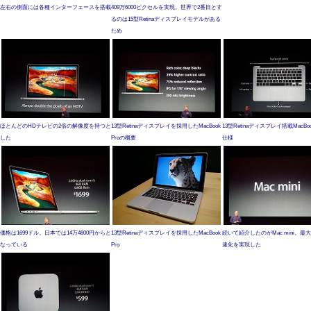
左右の側面には各種インターフェースを搭載
409万6000ピクセルを実現。世界で2番目とす
るのは15型Retinaディスプレイモデルがある
ため
ほとんどのHDテレビの2倍の解像度を持つと
13型Retinaディスプレイを採用したMacBook
13型Retinaディスプレイ搭載MacBoo
した
Proの概要
仕様
価格は1699ドル。日本では14万4800円からと
13型Retinaディスプレイを採用したMacBook
続いて紹介したのがMac mini。最
なっている
Pro
速化を実現した