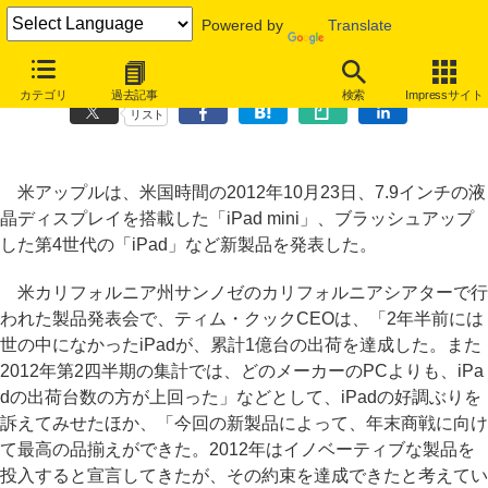
Powered by
Translate
iPad miniなどを紹介、アップル発表会フォトレポート
カテゴリ
過去記事
検索
Impressサイト
リスト
米アップルは、米国時間の2012年10月23日、7.9インチの液
晶ディスプレイを搭載した「iPad mini」、ブラッシュアップ
した第4世代の「iPad」など新製品を発表した。
米カリフォルニア州サンノゼのカリフォルニアシアターで行
われた製品発表会で、ティム・クックCEOは、「2年半前には
世の中になかったiPadが、累計1億台の出荷を達成した。また
2012年第2四半期の集計では、どのメーカーのPCよりも、iPa
dの出荷台数の方が上回った」などとして、iPadの好調ぶりを
訴えてみせたほか、「今回の新製品によって、年末商戦に向け
て最高の品揃えができた。2012年はイノベーティブな製品を
投入すると宣言してきたが、その約束を達成できたと考えてい