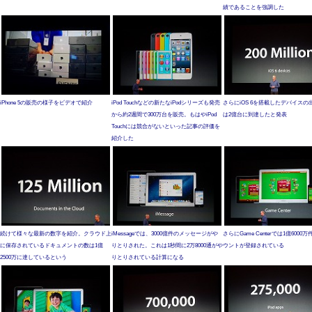
績であることを強調した
iPhone 5の販売の様子をビデオで紹介
iPod Touchなどの新たなiPodシリーズも発売
さらにiOS 6を搭載したデバイスの
から約2週間で300万台を販売。もはやiPod
は2億台に到達したと発表
Touchには競合がないといった記事の評価を
紹介した
続けて様々な最新の数字を紹介。クラウド上
iMessageでは、3000億件のメッセージがや
さらにGame Centerでは1億6000
に保存されているドキュメントの数は1億
りとりされた。これは1秒間に2万8000通がや
ウントが登録されている
2500万に達しているという
りとりされている計算になる