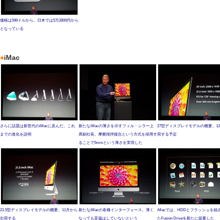
価格は599ドルから。日本では5万2800円から
となっている
●
iMac
さらに話題は新世代のiMacに及んだ。これ
新たなiMacの薄さを示すフィル・シラー上
27型ディスプレイモデルの概要。1
までの進化を説明
席副社長。摩擦撹拌接合という方式を採用す
荷する予定
ることで5mmという薄さを実現した
21.5型ディスプレイモデルの概要。11月から
新たなiMacの各種インターフェース。薄く
iMacでは、HDDとフラッシュを組
出荷する
なっても妥協はしていないという
たFusion Driveを新たに提案した