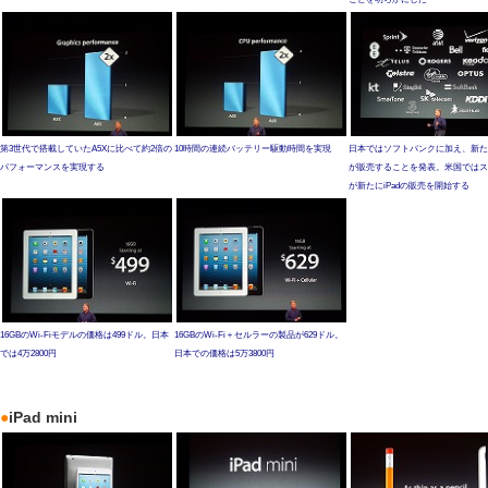
第3世代で搭載していたA5Xに比べて約2倍の
10時間の連続バッテリー駆動時間を実現
日本ではソフトバンクに加え、新たに
パフォーマンスを実現する
が販売することを発表。米国ではス
が新たにiPadの販売を開始する
16GBのWi-Fiモデルの価格は499ドル。日本
16GBのWi-Fi＋セルラーの製品が629ドル。
では4万2800円
日本での価格は5万3800円
●
iPad mini