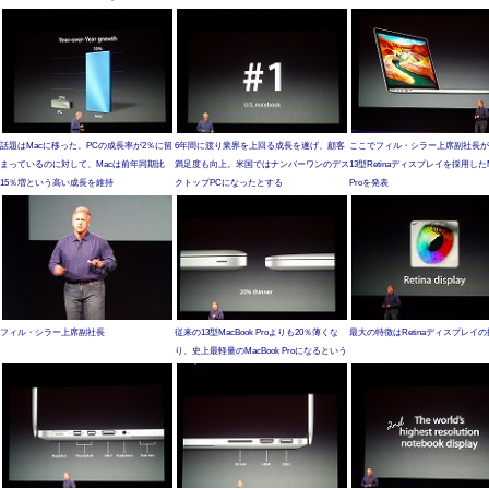
話題はMacに移った。PCの成長率が2％に留
6年間に渡り業界を上回る成長を遂げ、顧客
ここでフィル・シラー上席副社長が
まっているのに対して、Macは前年同期比
満足度も向上。米国ではナンバーワンのデス
13型Retinaディスプレイを採用したM
15％増という高い成長を維持
クトップPCになったとする
Proを発表
フィル・シラー上席副社長
従来の13型MacBook Proよりも20％薄くな
最大の特徴はRetinaディスプレイ
り、史上最軽量のMacBook Proになるという