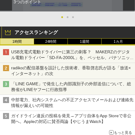
3つのポイント
●
●
●
アクセスランキング
1時間
24時間
1週間
1カ月
USB充電式電動ドライバーに第三の刺客？ MAKERZのデジタ
ル電動ドライバー「SD-FA-2000L」を、ベッセル、パナソニッ
クと比較してみた 【テレワークグッズ・ミニレビュー 第165
radikoの配信基盤を設計した技術者、香取啓志氏が語る「放送×
回】
インターネット」の次
「LINE GAME」で発生した内部識別子の外部送信について、総
務省がLINEヤフーに行政指導
中部電力、社内システムへの不正アクセスでメールおよび連絡先
情報が漏えいの可能性
ガイドライン違反の投稿を発見→アプリ自体をApp Storeで非公
開へ。Appleの対応に賛否両論【やじうまWatch】
もっと見る