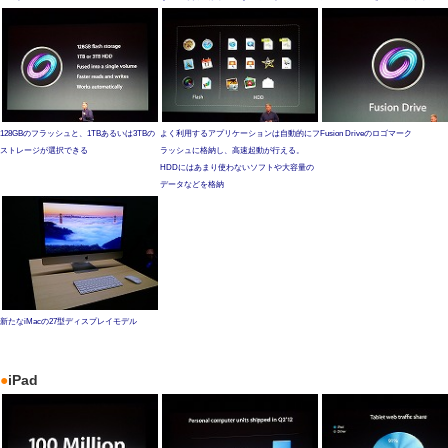
128GBのフラッシュと、1TBあるいは3TBの
よく利用するアプリケーションは自動的にフ
Fusion Driveのロゴマーク
ストレージが選択できる
ラッシュに格納し、高速起動が行える。
HDDにはあまり使わないソフトや大容量の
データなどを格納
新たなiMacの27型ディスプレイモデル
●
iPad