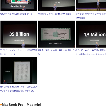
写真の共有は7000万件にのぼるという
iOSのアプリケーション数は70万種類に
そのうちiPad向けアプリケーション
5000種類に
アプリケーションのダウンロード数は350億
開発者に支払った金額は65億ドルに達してい
さらにiBooksでは1500万冊が用意
件に達したという
る
り、4億冊がダウンロードされたと
日本語の縦書きに初めて対応。右から左にペ
ージをめくるのは縦書きならではのもの
●
MacBook Pro、Mac mini