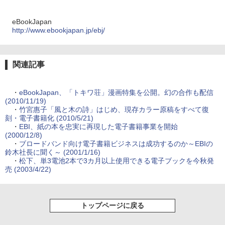
eBookJapan
http://www.ebookjapan.jp/ebj/
関連記事
・
eBookJapan、「トキワ荘」漫画特集を公開。幻の合作も配信
(2010/11/19)
・
竹宮惠子「風と木の詩」はじめ、現存カラー原稿をすべて復
刻・電子書籍化 (2010/5/21)
・
EBI、紙の本を忠実に再現した電子書籍事業を開始
(2000/12/8)
・
ブロードバンド向け電子書籍ビジネスは成功するのか～EBIの
鈴木社長に聞く～ (2001/1/16)
・
松下、単3電池2本で3カ月以上使用できる電子ブックを今秋発
売 (2003/4/22)
トップページに戻る