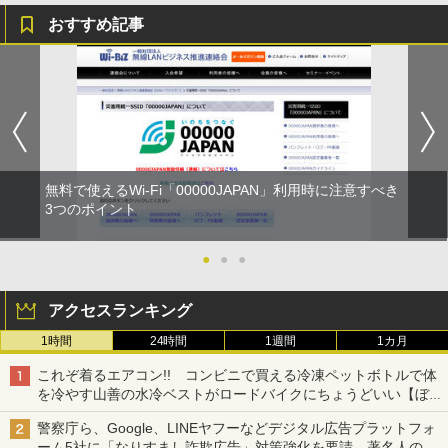
おすすめ記事
無料で使えるWi-Fi「00000JAPAN」利用時に注意すべき
3つのポイント
●
●
●
アクセスランキング
1時間
24時間
1週間
1カ月
これぞ着るエアコン!! コンビニで買える冷凍ペットボトルで体
を冷やす山善の水冷ベストがロードバイクにちょうどいい【ぼっ
ち・ざ・ろーど！その14】【空いた時間でなにしてる？】
警察庁ら、Google、LINEヤフーなどデジタル広告プラットフォ
ーム5社に「なりすまし詐欺広告」対策強化を要請 著名人の写