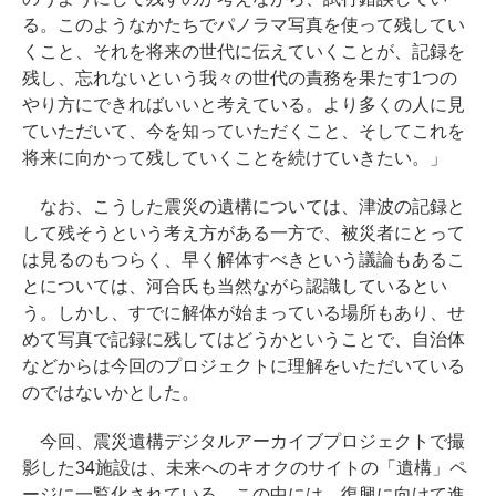
る。このようなかたちでパノラマ写真を使って残してい
くこと、それを将来の世代に伝えていくことが、記録を
残し、忘れないという我々の世代の責務を果たす1つの
やり方にできればいいと考えている。より多くの人に見
ていただいて、今を知っていただくこと、そしてこれを
将来に向かって残していくことを続けていきたい。」
なお、こうした震災の遺構については、津波の記録と
して残そうという考え方がある一方で、被災者にとって
は見るのもつらく、早く解体すべきという議論もあるこ
とについては、河合氏も当然ながら認識しているとい
う。しかし、すでに解体が始まっている場所もあり、せ
めて写真で記録に残してはどうかということで、自治体
などからは今回のプロジェクトに理解をいただいている
のではないかとした。
今回、震災遺構デジタルアーカイブプロジェクトで撮
影した34施設は、未来へのキオクのサイトの「遺構」ペ
ージに一覧化されている。この中には、復興に向けて進