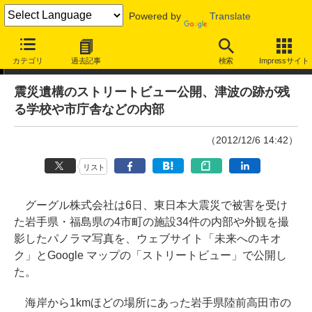
Powered by
Translate
ニュース
カテゴリ
過去記事
検索
Impressサイト
震災遺構のストリートビュー公開、津波の跡が残
る学校や市庁舎などの内部
（2012/12/6 14:42）
リスト
グーグル株式会社は6日、東日本大震災で被害を受け
た岩手県・福島県の4市町の施設34件の内部や外観を撮
影したパノラマ写真を、ウェブサイト「未来へのキオ
ク」とGoogle マップの「ストリートビュー」で公開し
た。
海岸から1kmほどの場所にあった岩手県陸前高田市の