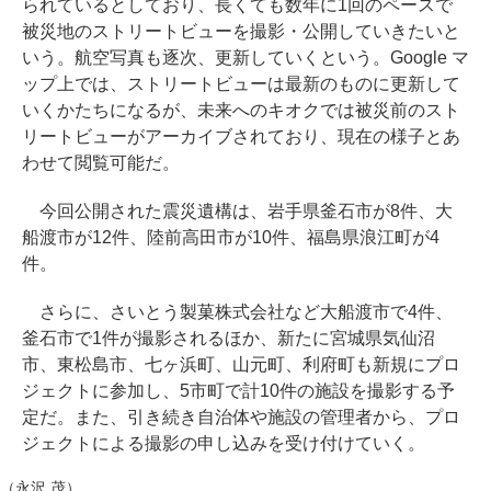
られているとしており、長くても数年に1回のペースで
被災地のストリートビューを撮影・公開していきたいと
いう。航空写真も逐次、更新していくという。Google マ
ップ上では、ストリートビューは最新のものに更新して
いくかたちになるが、未来へのキオクでは被災前のスト
リートビューがアーカイブされており、現在の様子とあ
わせて閲覧可能だ。
今回公開された震災遺構は、岩手県釜石市が8件、大
船渡市が12件、陸前高田市が10件、福島県浪江町が4
件。
さらに、さいとう製菓株式会社など大船渡市で4件、
釜石市で1件が撮影されるほか、新たに宮城県気仙沼
市、東松島市、七ヶ浜町、山元町、利府町も新規にプロ
ジェクトに参加し、5市町で計10件の施設を撮影する予
定だ。また、引き続き自治体や施設の管理者から、プロ
ジェクトによる撮影の申し込みを受け付けていく。
（永沢 茂）