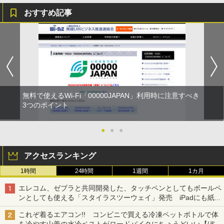
おすすめ記事
無料で使えるWi-Fi「00000JAPAN」利用時に注意すべき
3つのポイント
●
●
●
アクセスランキング
1時間
24時間
1週間
1カ月
エレコム、ゼブラと共同開発した、タッチペンとしてもボールペ
ンとしても使える「スタイラスツーウェイ」発売 iPadにも紙に
も、持ち替えずに書き込める
これぞ着るエアコン!! コンビニで買える冷凍ペットボトルで体
を冷やす山善の水冷ベストがロードバイクにちょうどいい【ぼっ