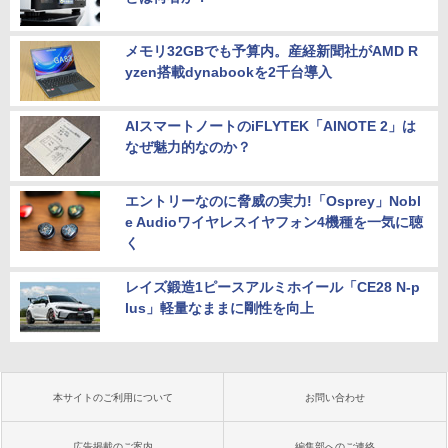
メモリ32GBでも予算内。産経新聞社がAMD R
yzen搭載dynabookを2千台導入
AIスマートノートのiFLYTEK「AINOTE 2」は
なぜ魅力的なのか？
エントリーなのに脅威の実力!「Osprey」Nobl
e Audioワイヤレスイヤフォン4機種を一気に聴
く
レイズ鍛造1ピースアルミホイール「CE28 N-p
lus」軽量なままに剛性を向上
本サイトのご利用について
お問い合わせ
広告掲載のご案内
編集部へのご連絡