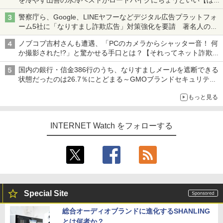
ち・ざ・ろーど！その14】【空いた時間でなにしてる？】
警察庁ら、Google、LINEヤフーなどデジタル広告プラットフォ
ーム5社に「なりすまし詐欺広告」対策強化を要請 著名人の写
真や映像を使った投資詐欺などへの対策として
ノブコブ吉村さんも遭遇、「PCのカメラからシャッター音！ 何
か撮影された!?」と驚かせる手口とは？【それってネット詐欺で
すよ！】
国内の銀行・信金386行のうち、なりすましメールを遮断できる
状態だったのは26.7％にとどまる～GMOブランドセキュリティ
調査
もっと見る
INTERNET Watch をフォローする
Special Site
総合オーディオブランドに進化するSHANLING
とは何者か？