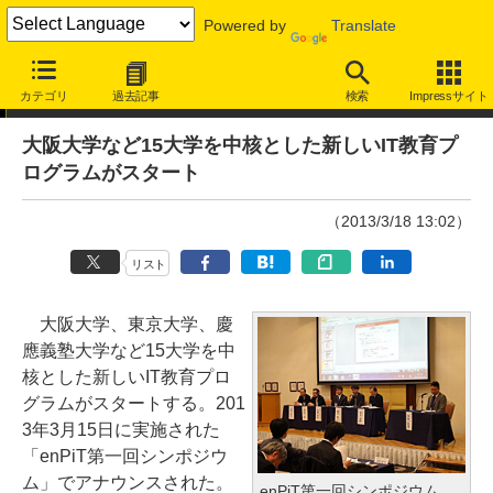
Powered by
Translate
ニュース
カテゴリ
過去記事
検索
Impressサイト
大阪大学など15大学を中核とした新しいIT教育プ
ログラムがスタート
（2013/3/18 13:02）
リスト
大阪大学、東京大学、慶
應義塾大学など15大学を中
核とした新しいIT教育プロ
グラムがスタートする。201
3年3月15日に実施された
「enPiT第一回シンポジウ
ム」でアナウンスされた。
enPiT第一回シンポジウム