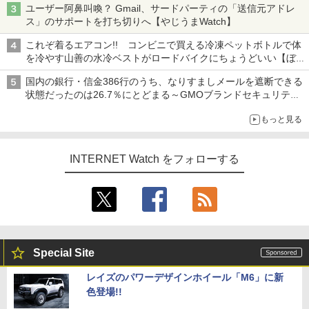
ユーザー阿鼻叫喚？ Gmail、サードパーティの「送信元アドレ
ス」のサポートを打ち切りへ【やじうまWatch】
これぞ着るエアコン!! コンビニで買える冷凍ペットボトルで体
を冷やす山善の水冷ベストがロードバイクにちょうどいい【ぼっ
ち・ざ・ろーど！その14】【空いた時間でなにしてる？】
国内の銀行・信金386行のうち、なりすましメールを遮断できる
状態だったのは26.7％にとどまる～GMOブランドセキュリティ
調査
もっと見る
INTERNET Watch をフォローする
Special Site
レイズのパワーデザインホイール「M6」に新
色登場!!