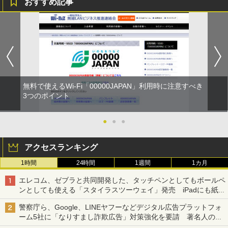
おすすめ記事
無料で使えるWi-Fi「00000JAPAN」利用時に注意すべき
3つのポイント
●
●
●
アクセスランキング
1時間
24時間
1週間
1カ月
エレコム、ゼブラと共同開発した、タッチペンとしてもボールペ
ンとしても使える「スタイラスツーウェイ」発売 iPadにも紙に
も、持ち替えずに書き込める
警察庁ら、Google、LINEヤフーなどデジタル広告プラットフォ
ーム5社に「なりすまし詐欺広告」対策強化を要請 著名人の写
真や映像を使った投資詐欺などへの対策として