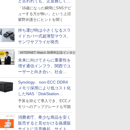
と言われても、正直難しくな
いですか？
「16歳になった瞬間にSNSデビ
ューする方が怖い」という上沼
紫野弁護士にヒントを聞く
持ち運び時は小さくなるスラ
イドカバー式超薄型マウス、
サンワサプライが発売
INTERNET Watch 30周年記念インタビュー
未来に向けてさらに重要性を
増す通信インフラ、関西でユ
ーザーと向き合い、社会
の“あたらしい”を起動し続け
Synology、non-ECC DDR4
る～オプテージ
メモリ採用により低コスト化
したNAS「DiskStation
neo+」シリーズ
予算を抑えて導入でき、ECCメ
モリへのアップグレードも可能
消費者庁、希少な商品を安く
販売すると見せかける偽通販
サイトに注意喚起、サイト名