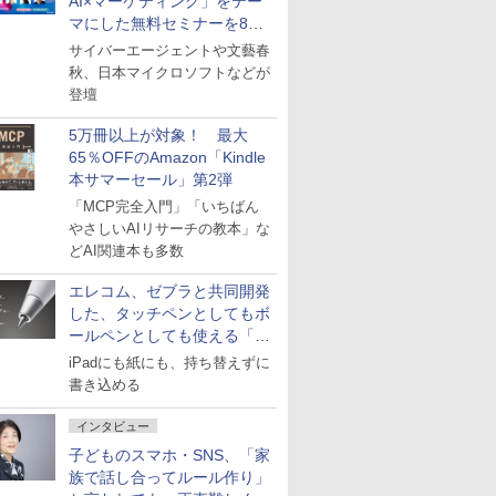
AI×マーケティング」をテー
マにした無料セミナーを8月
27日にオンライン開催
サイバーエージェントや文藝春
秋、日本マイクロソフトなどが
登壇
5万冊以上が対象！ 最大
65％OFFのAmazon「Kindle
本サマーセール」第2弾
「MCP完全入門」「いちばん
やさしいAIリサーチの教本」な
どAI関連本も多数
エレコム、ゼブラと共同開発
した、タッチペンとしてもボ
ールペンとしても使える「ス
タイラスツーウェイ」発売
iPadにも紙にも、持ち替えずに
書き込める
インタビュー
子どものスマホ・SNS、「家
族で話し合ってルール作り」