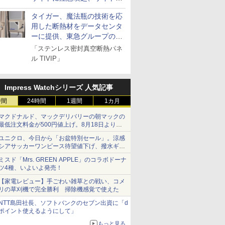
とドメイン名を公表
タイガー、魔法瓶の技術を応
用した断熱材をデータセンタ
ーに提供、東急グループの実
証実験で
「ステンレス密封真空断熱パネ
ル TIVIP」
Impress Watchシリーズ 人気記事
時間
24時間
1週間
1カ月
マクドナルド、マックデリバリーの朝マックの
最低注文料金が500円値上げ。8月18日より
1,500円から受付
ユニクロ、今日から「お盆特別セール」。涼感
シアサッカーワンピース待望値下げ、撥水ギア
ショーツは1990円に
ミスド「Mrs. GREEN APPLE」のコラボドーナ
ツ4種、いよいよ発売！
【家電レビュー】手ごわい雑草との戦い、コメ
リの草刈機で完全勝利 掃除機感覚で使えた
NTT島田社長、ソフトバンクのセブン出資に「d
ポイント使えるようにして」
もっと見る