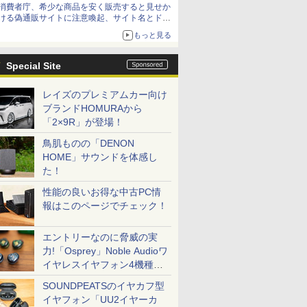
消費者庁、希少な商品を安く販売すると見せか
ける偽通販サイトに注意喚起、サイト名とドメ
イン名を公表
もっと見る
Special Site
レイズのプレミアムカー向け
ブランドHOMURAから
「2×9R」が登場！
鳥肌ものの「DENON
HOME」サウンドを体感し
た！
性能の良いお得な中古PC情
報はこのページでチェック！
エントリーなのに脅威の実
力!「Osprey」Noble Audioワ
イヤレスイヤフォン4機種を
一気に聴く
SOUNDPEATSのイヤカフ型
イヤフォン「UU2イヤーカ