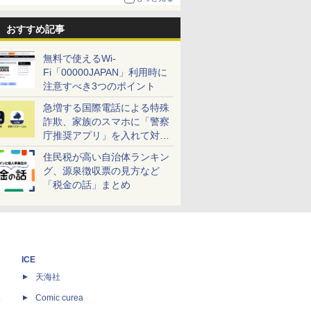
おすすめ記事
無料で使えるWi-
Fi「00000JAPAN」利用時に
注意すべき3つのポイント
急増する国際電話による特殊
詐欺、家族のスマホに「警察
庁推奨アプリ」を入れて対策
しよう！
住民税が高い自治体ランキン
グ、源泉徴収票の見方など
「税金の話」まとめ
ICE
天海社
ス
Comic curea