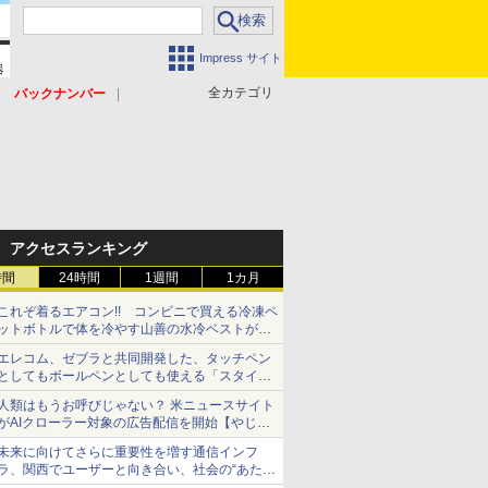
Impress サイト
全カテゴリ
バックナンバー
アクセスランキング
時間
24時間
1週間
1カ月
これぞ着るエアコン!! コンビニで買える冷凍ペ
ットボトルで体を冷やす山善の水冷ベストがロ
ードバイクにちょうどいい【ぼっち・ざ・ろー
エレコム、ゼブラと共同開発した、タッチペン
ど！その14】【空いた時間でなにしてる？】
としてもボールペンとしても使える「スタイラ
スツーウェイ」発売 iPadにも紙にも、持ち替
人類はもうお呼びじゃない？ 米ニュースサイト
えずに書き込める
がAIクローラー対象の広告配信を開始【やじう
まWatch】
未来に向けてさらに重要性を増す通信インフ
ラ、関西でユーザーと向き合い、社会の“あたら
しい”を起動し続ける～オプテージ