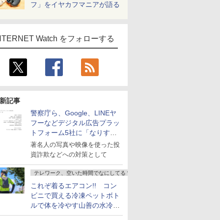
フ」をイヤカフマニアが語る
NTERNET Watch をフォローする
新記事
警察庁ら、Google、LINEヤ
フーなどデジタル広告プラッ
トフォーム5社に「なりすま
し詐欺広告」対策強化を要請
著名人の写真や映像を使った投
資詐欺などへの対策として
テレワーク、空いた時間でなにしてる？
これぞ着るエアコン!! コン
ビニで買える冷凍ペットボト
ルで体を冷やす山善の水冷ベ
ストがロードバイクにちょう