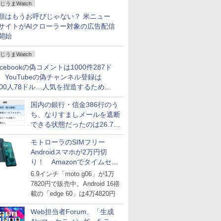
じうまWatch
どいい【ぼっち・ざ・ろー
ど！その14】
類はもうお呼びじゃない？ 米ニュー
サイトがAIクローラー対象の広告配信
開始
じうまWatch
acebookの偽コメントは1000件287ド
、YouTubeの偽チャンネル登録は
000人78ドル…人気を捏造するための
格リストが公開中
国内の銀行・信金386行のう
ち、なりすましメールを遮断
できる状態だったのは26.7％
にとどまる～GMOブランド
モトローラのSIMフリー
セキュリティ調査
Androidスマホが2万円切
り！ Amazonでタイムセー
ル
6.9インチ「moto g06」が1万
7820円で販売中。Android 16搭
載の「edge 60」は4万4820円
Web担当者Forum、「生成