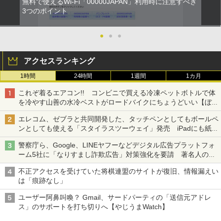
無料で使えるWi-Fi「00000JAPAN」利用時に注意すべき
3つのポイント
●
●
●
アクセスランキング
1時間
24時間
1週間
1カ月
これぞ着るエアコン!! コンビニで買える冷凍ペットボトルで体
を冷やす山善の水冷ベストがロードバイクにちょうどいい【ぼっ
ち・ざ・ろーど！その14】【空いた時間でなにしてる？】
エレコム、ゼブラと共同開発した、タッチペンとしてもボールペ
ンとしても使える「スタイラスツーウェイ」発売 iPadにも紙に
も、持ち替えずに書き込める
警察庁ら、Google、LINEヤフーなどデジタル広告プラットフォ
ーム5社に「なりすまし詐欺広告」対策強化を要請 著名人の写
真や映像を使った投資詐欺などへの対策として
不正アクセスを受けていた将棋連盟のサイトが復旧、情報漏えい
は「痕跡なし」
ユーザー阿鼻叫喚？ Gmail、サードパーティの「送信元アドレ
ス」のサポートを打ち切りへ【やじうまWatch】