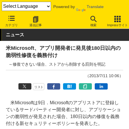
Powered by
Translate
INTERNET Watch
トピック
セキュリティ
脆弱性/修正パッチ
カテゴリ
過去記事
検索
Impressサイト
ニュース
米Microsoft、アプリ開発者に発見後180日以内の
脆弱性修復を義務付け
～修復できない場合、ストアから削除する罰則を明記
（2013/7/11 10:06）
リスト
米Microsoftは9日．Microsoftのアプリストアに登録し
ているサードパーティー開発者に対し、アプリケーショ
ンの脆弱性が発見された場合、180日以内の修復を義務
付ける新セキュリティーポリシーを発表した。