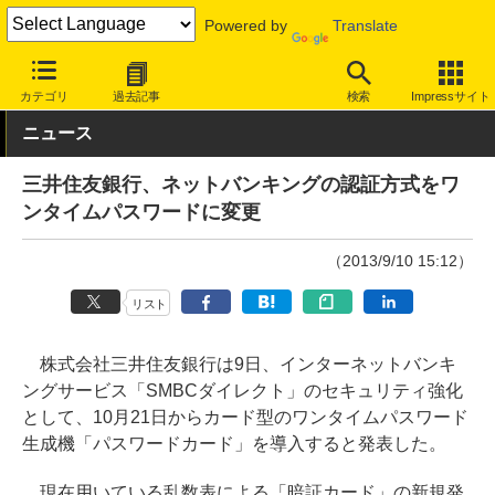
Powered by
Translate
INTERNET Watch
サービス/ソフト
サービス
決済/金融
カテゴリ
過去記事
検索
Impressサイト
ニュース
三井住友銀行、ネットバンキングの認証方式をワ
ンタイムパスワードに変更
（2013/9/10 15:12）
リスト
株式会社三井住友銀行は9日、インターネットバンキ
ングサービス「SMBCダイレクト」のセキュリティ強化
として、10月21日からカード型のワンタイムパスワード
生成機「パスワードカード」を導入すると発表した。
現在用いている乱数表による「暗証カード」の新規発