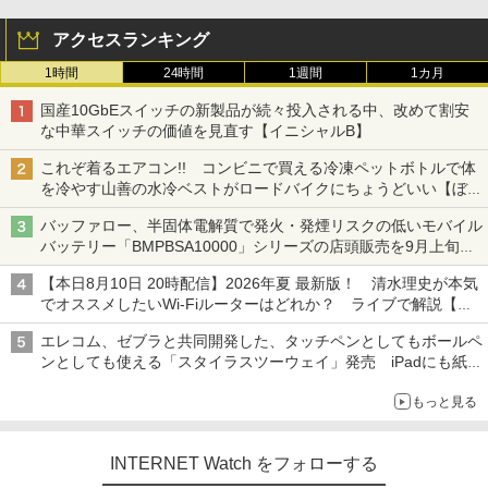
アクセスランキング
1時間
24時間
1週間
1カ月
国産10GbEスイッチの新製品が続々投入される中、改めて割安
な中華スイッチの価値を見直す【イニシャルB】
これぞ着るエアコン!! コンビニで買える冷凍ペットボトルで体
を冷やす山善の水冷ベストがロードバイクにちょうどいい【ぼっ
ち・ざ・ろーど！その14】【空いた時間でなにしてる？】
バッファロー、半固体電解質で発火・発煙リスクの低いモバイル
バッテリー「BMPBSA10000」シリーズの店頭販売を9月上旬に
開始
【本日8月10日 20時配信】2026年夏 最新版！ 清水理史が本気
でオススメしたいWi-Fiルーターはどれか？ ライブで解説【清
水理史の「イニシャルB」チャンネル】
エレコム、ゼブラと共同開発した、タッチペンとしてもボールペ
ンとしても使える「スタイラスツーウェイ」発売 iPadにも紙に
も、持ち替えずに書き込める
もっと見る
INTERNET Watch をフォローする