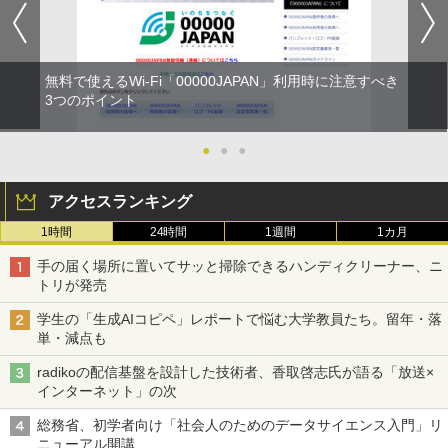
無料で使えるWi-Fi「00000JAPAN」利用時に注意すべき
3つのポイント
●
●
●
アクセスランキング
1時間
24時間
1週間
1カ月
手の届く場所に置いてサッと掃除できるハンディクリーナー、ニ
トリが発売
学生の「生成AIコピペ」レポートで悩む大学教員たち。留年・落
単・減点も
radikoの配信基盤を設計した技術者、香取啓志氏が語る「放送×
インターネット」の次
総務省、初学者向け「社会人のためのデータサイエンス入門」リ
ニューアル開講