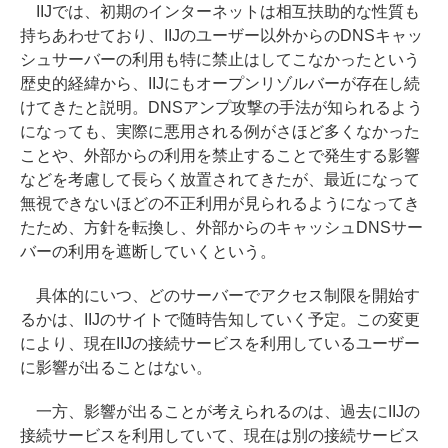
IIJでは、初期のインターネットは相互扶助的な性質も
持ちあわせており、IIJのユーザー以外からのDNSキャッ
シュサーバーの利用も特に禁止はしてこなかったという
歴史的経緯から、IIJにもオープンリゾルバーが存在し続
けてきたと説明。DNSアンプ攻撃の手法が知られるよう
になっても、実際に悪用される例がさほど多くなかった
ことや、外部からの利用を禁止することで発生する影響
などを考慮して長らく放置されてきたが、最近になって
無視できないほどの不正利用が見られるようになってき
たため、方針を転換し、外部からのキャッシュDNSサー
バーの利用を遮断していくという。
具体的にいつ、どのサーバーでアクセス制限を開始す
るかは、IIJのサイトで随時告知していく予定。この変更
により、現在IIJの接続サービスを利用しているユーザー
に影響が出ることはない。
一方、影響が出ることが考えられるのは、過去にIIJの
接続サービスを利用していて、現在は別の接続サービス