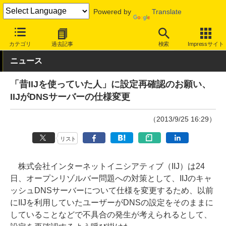
Powered by
Translate
INTERNET Watch
サービス/ソフト
通信
ISP
カテゴリ
過去記事
検索
Impressサイト
ニュース
「昔IIJを使っていた人」に設定再確認のお願い、
IIJがDNSサーバーの仕様変更
（2013/9/25 16:29）
リスト
株式会社インターネットイニシアティブ（IIJ）は24
日、オープンリゾルバー問題への対策として、IIJのキャ
ッシュDNSサーバーについて仕様を変更するため、以前
にIIJを利用していたユーザーがDNSの設定をそのままに
していることなどで不具合の発生が考えられるとして、