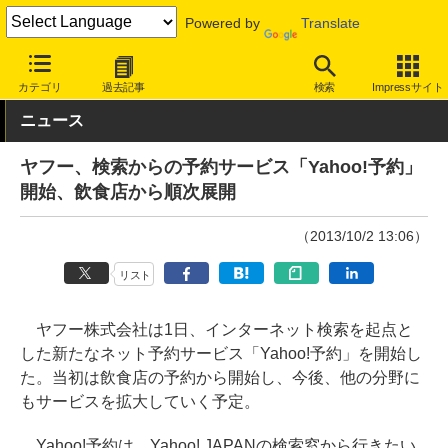
Powered by
Translate
INTERNET Watch
サービス/ソフト
サービス
ニュース/生活
カテゴリ
過去記事
検索
Impressサイト
ニュース
ヤフー、検索からの予約サービス「Yahoo!予約」
開始、飲食店から順次展開
（2013/10/2 13:06）
リスト
ヤフー株式会社は1日、インターネット検索を起点と
した新たなネット予約サービス「Yahoo!予約」を開始し
た。当初は飲食店の予約から開始し、今後、他の分野に
もサービスを拡大していく予定。
Yahoo!予約は、Yahoo! JAPANの検索窓から行きたい