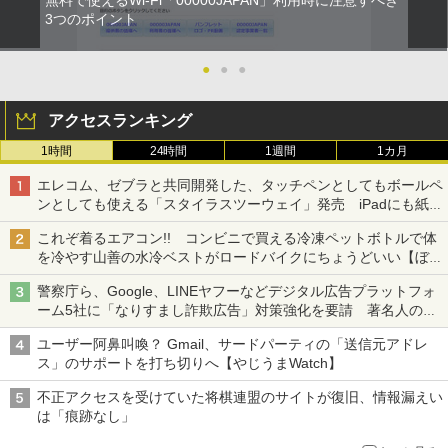
3つのポイント
●
●
●
アクセスランキング
1時間
24時間
1週間
1カ月
エレコム、ゼブラと共同開発した、タッチペンとしてもボールペ
ンとしても使える「スタイラスツーウェイ」発売 iPadにも紙に
も、持ち替えずに書き込める
これぞ着るエアコン!! コンビニで買える冷凍ペットボトルで体
を冷やす山善の水冷ベストがロードバイクにちょうどいい【ぼっ
ち・ざ・ろーど！その14】【空いた時間でなにしてる？】
警察庁ら、Google、LINEヤフーなどデジタル広告プラットフォ
ーム5社に「なりすまし詐欺広告」対策強化を要請 著名人の写
真や映像を使った投資詐欺などへの対策として
ユーザー阿鼻叫喚？ Gmail、サードパーティの「送信元アドレ
ス」のサポートを打ち切りへ【やじうまWatch】
不正アクセスを受けていた将棋連盟のサイトが復旧、情報漏えい
は「痕跡なし」