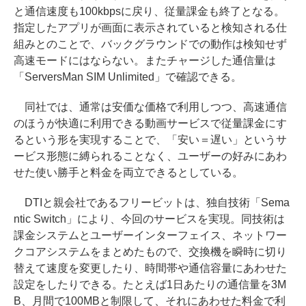
と通信速度も100kbpsに戻り、従量課金も終了となる。
指定したアプリが画面に表示されていると検知される仕
組みとのことで、バックグラウンドでの動作は検知せず
高速モードにはならない。またチャージした通信量は
「ServersMan SIM Unlimited」で確認できる。
同社では、通常は安価な価格で利用しつつ、高速通信
のほうが快適に利用できる動画サービスで従量課金にす
るという形を実現することで、「安い＝遅い」というサ
ービス形態に縛られることなく、ユーザーの好みにあわ
せた使い勝手と料金を両立できるとしている。
DTIと親会社であるフリービットは、独自技術「Sema
ntic Switch」により、今回のサービスを実現。同技術は
課金システムとユーザーインターフェイス、ネットワー
クコアシステムをまとめたもので、交換機を瞬時に切り
替えて速度を変更したり、時間帯や通信容量にあわせた
設定をしたりできる。たとえば1日あたりの通信量を3M
B、月間で100MBと制限して、それにあわせた料金で利