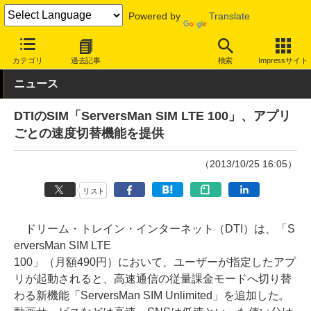
Powered by
Translate
INTERNET Watch
サービス/ソフト
通信
携帯回線
カテゴリ
過去記事
検索
Impressサイト
ニュース
DTIのSIM「ServersMan SIM LTE 100」、アプリ
ごとの速度切替機能を提供
（2013/10/25 16:05）
リスト
ドリーム・トレイン・インターネット（DTI）は、「S
erversMan SIM LTE
100」（月額490円）において、ユーザーが指定したアプ
リが起動されると、高速通信の従量課金モードへ切り替
わる新機能「ServersMan SIM Unlimited」を追加した。