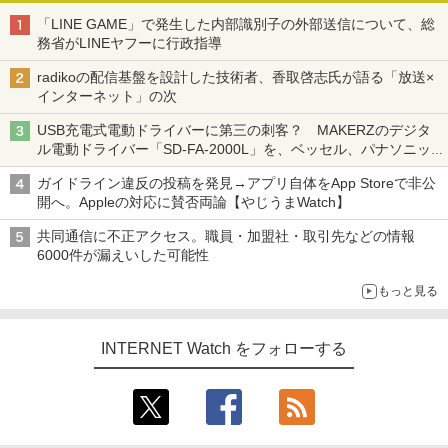
「LINE GAME」で発生した内部識別子の外部送信について、総
務省がLINEヤフーに行政指導
radikoの配信基盤を設計した技術者、香取啓志氏が語る「放送×
インターネット」の次
USB充電式電動ドライバーに第三の刺客？ MAKERZのデジタ
ル電動ドライバー「SD-FA-2000L」を、ベッセル、パナソニッ
クと比較してみた 【テレワークグッズ・ミニレビュー 第165
ガイドライン違反の投稿を発見→アプリ自体をApp Storeで非公
回】
開へ。Appleの対応に賛否両論【やじうまWatch】
共同通信に不正アクセス。職員・加盟社・取引先などの情報
6000件が漏えいした可能性
もっと見る
INTERNET Watch をフォローする